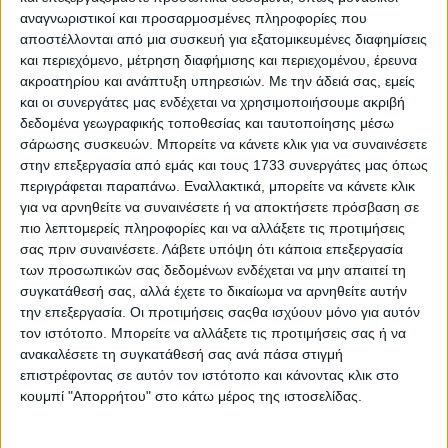
παραγόμενων ποσοτήτων, την υποβάθμιση της ποιότητας
αναγνωριστικοί και προσαρμοσμένες πληροφορίες που
και την αύξηση τιμής στην πρώτη ύλη λόγω της
αποστέλλονται από μια συσκευή για εξατομικευμένες διαφημίσεις
κλιματικής αλλαγής κατά την τελευταία τριετία.
και περιεχόμενο, μέτρηση διαφήμισης και περιεχομένου, έρευνα
«Προσπάθειά μας αποτελεί να ενισχύσουμε τους
ακροατηρίου και ανάπτυξη υπηρεσιών.
Με την άδειά σας, εμείς
παραγωγούς και να αντιμετωπίσουμε το φαινόμενο
και οι συνεργάτες μας ενδέχεται να χρησιμοποιήσουμε ακριβή
εγκατάλειψης των καλλιεργειών και γήρανσης των
αγροτικών πληθυσμών, γι’ αυτό και αναζητούμε τρόπους
δεδομένα γεωγραφικής τοποθεσίας και ταυτοποίησης μέσω
να ωθήσουμε τους αγρότες προς τη νέα εποχή που
σάρωσης συσκευών. Μπορείτε να κάνετε κλικ για να συναινέσετε
εισέρχεται η γεωργία, είτε νοικιάζοντας χωράφια για να
στην επεξεργασία από εμάς και τους 1733 συνεργάτες μας όπως
τα καλλιεργούν υπό την απόλυτη επίβλεψή μας, είτε
περιγράφεται παραπάνω. Εναλλακτικά, μπορείτε να κάνετε κλικ
παρέχοντάς τους τα εφόδια, με εμάς να διατηρούμε τον
για να αρνηθείτε να συναινέσετε ή να αποκτήσετε πρόσβαση σε
απόλυτο έλεγχο στα χωράφια και τις μεθόδους
πιο λεπτομερείς πληροφορίες και να αλλάξετε τις προτιμήσεις
καλλιέργειας από τη σπορά έως και τη συγκομιδή.
σας πριν συναινέσετε.
Λάβετε υπόψη ότι κάποια επεξεργασία
Πρόκειται για κινήσεις που βρίσκονται σε πειραματικό
των προσωπικών σας δεδομένων ενδέχεται να μην απαιτεί τη
στάδιο», επισημαίνει ο κύριος Φωτιάδης.
συγκατάθεσή σας, αλλά έχετε το δικαίωμα να αρνηθείτε αυτήν
την επεξεργασία. Οι προτιμήσεις σαςθα ισχύουν μόνο για αυτόν
τον ιστότοπο. Μπορείτε να αλλάξετε τις προτιμήσεις σας ή να
ανακαλέσετε τη συγκατάθεσή σας ανά πάσα στιγμή
επιστρέφοντας σε αυτόν τον ιστότοπο και κάνοντας κλικ στο
κουμπί "Απορρήτου" στο κάτω μέρος της ιστοσελίδας.