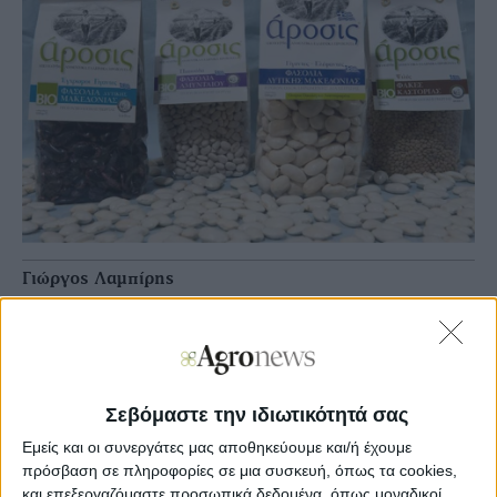
Γιώργος Λαμπίρης
Agronews
08/03/2024, 08:36 πμ
14
0
Σεβόμαστε την ιδιωτικότητά σας
. Σύμφωνα με τα όσα αναφέρει ο επικεφαλής της, Τρύφων
Φωτιάδης, η εταιρεία εξετάζει την εφαρμογή βιώσιμων
Εμείς και οι συνεργάτες μας αποθηκεύουμε και/ή έχουμε
μοντέλων παραγωγής με μείωση του κόστους,
πρόσβαση σε πληροφορίες σε μια συσκευή, όπως τα cookies,
προκειμένου να αντιμετωπίσει τη συρρίκνωση των
και επεξεργαζόμαστε προσωπικά δεδομένα, όπως μοναδικοί