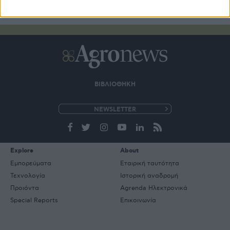
ΒΙΒΛΙΟΘΗΚΗ
e-
mail
Explore
About
Εμπορεύματα
Εταιρική ταυτότητα
Τεχνολογία
Ιστορική αναδρομή
Προιόντα
Agrenda Ηλεκτρονικά
Special Reports
Επικοινωνία