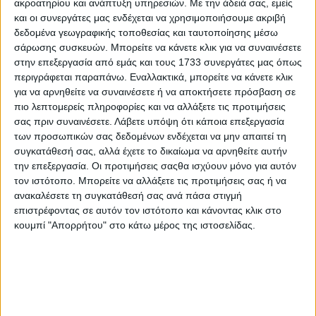
ακροατηρίου και ανάπτυξη υπηρεσιών.
Με την άδειά σας, εμείς
έμπορος με έδρα το Borgloon μιλώντας στην πλατφόρμα
και οι συνεργάτες μας ενδέχεται να χρησιμοποιήσουμε ακριβή
του Fresh Plaza.
δεδομένα γεωγραφικής τοποθεσίας και ταυτοποίησης μέσω
σάρωσης συσκευών. Μπορείτε να κάνετε κλικ για να συναινέσετε
Στην Ευρώπη, η Πολωνία διαδραματίζει ιδιαίτερα
στην επεξεργασία από εμάς και τους 1733 συνεργάτες μας όπως
σημαντικό ρόλο. «Η Πολωνία είναι μακράν ο
μεγαλύτερος παραγωγός εντός της ΕΕ, με μια κανονική
περιγράφεται παραπάνω. Εναλλακτικά, μπορείτε να κάνετε κλικ
συγκομιδή 4-5 εκατομμυρίων τόνων μήλων», εξηγεί ο
για να αρνηθείτε να συναινέσετε ή να αποκτήσετε πρόσβαση σε
Tony. «Ωστόσο, χώρες όπως η Ουκρανία, η Μολδαβία και
πιο λεπτομερείς πληροφορίες και να αλλάξετε τις προτιμήσεις
η Λευκορωσία, που μαζί αντιπροσωπεύουν πάνω από 2
σας πριν συναινέσετε.
Λάβετε υπόψη ότι κάποια επεξεργασία
εκατομμύρια τόνους, δεν πρέπει να υποτιμηθούν και
των προσωπικών σας δεδομένων ενδέχεται να μην απαιτεί τη
έχουν επίσης υποστεί ζημιές. Δεν επηρεάστηκαν μόνο τα
συγκατάθεσή σας, αλλά έχετε το δικαίωμα να αρνηθείτε αυτήν
μήλα. Τα καλοκαιρινά φρούτα, όπως τα μούρα και τα
την επεξεργασία. Οι προτιμήσεις σαςθα ισχύουν μόνο για αυτόν
δαμάσκηνα, επλήγησαν επίσης σοβαρά από τους
τον ιστότοπο. Μπορείτε να αλλάξετε τις προτιμήσεις σας ή να
παγετούς αργά τη νύχτα.»
ανακαλέσετε τη συγκατάθεσή σας ανά πάσα στιγμή
επιστρέφοντας σε αυτόν τον ιστότοπο και κάνοντας κλικ στο
Σύμφωνα με τον ίδιο, τα πρώτα μηνύματα από την αγορά
είναι σαφή. «Με βάση τις επαφές μας και τις αναφορές
κουμπί "Απορρήτου" στο κάτω μέρος της ιστοσελίδας.
από τον κλάδο, γίνεται λόγος για μείωση της συγκομιδής
κατά 30 έως και 50 τοις εκατό λόγω του παγετού που
έπληξε τις ανοιξιάτικες νύχτες την περασμένη εβδομάδα».
Οι παγετοί που σημειώθηκαν νωρίτερα το χειμώνα
ενδέχεται επίσης να έχουν παίξει κάποιο ρόλο. «Πρέπει
ακόμη να διαπιστώσουμε αν οι θερμοκρασίες κάτω από