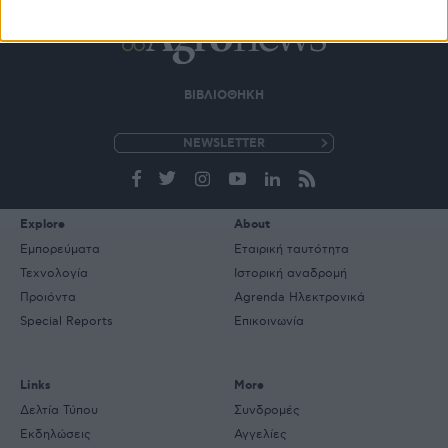
ΒΙΒΛΙΟΘΗΚΗ
e-
mail
Explore
About
Εμπορεύματα
Εταιρική ταυτότητα
Τεχνολογία
Ιστορική αναδρομή
Προιόντα
Agrenda Ηλεκτρονικά
Special Reports
Επικοινωνία
Links
More
Δελτία Τύπου
Συνδρομές
Εκδηλώσεις
Αγγελίες