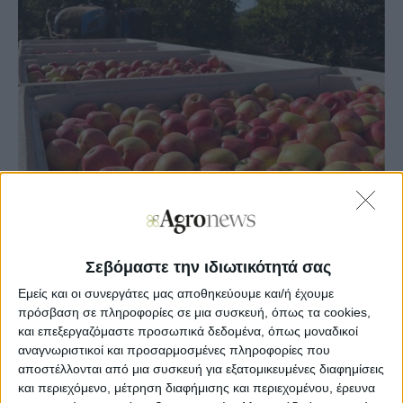
Σεβόμαστε την ιδιωτικότητά σας
Agronews
11/05/2026, 13:28 μμ
Εμείς και οι συνεργάτες μας αποθηκεύουμε και/ή έχουμε
πρόσβαση σε πληροφορίες σε μια συσκευή, όπως τα cookies,
70
0
και επεξεργαζόμαστε προσωπικά δεδομένα, όπως μοναδικοί
αναγνωριστικοί και προσαρμοσμένες πληροφορίες που
«Ενώ ο έντονος ανατολικός άνεμος εδώ, στο θαλάσσιο
αποστέλλονται από μια συσκευή για εξατομικευμένες διαφημίσεις
κλίμα, προκάλεσε κυρίως αφυδάτωση, στο ηπειρωτικό
και περιεχόμενο, μέτρηση διαφήμισης και περιεχομένου, έρευνα
κλίμα προκάλεσε σοβαρές ζημιές από παγετό», ανέφερε ο