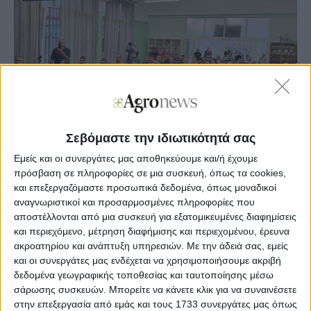
Σεβόμαστε την ιδιωτικότητά σας
Εμείς και οι συνεργάτες μας αποθηκεύουμε και/ή έχουμε
πρόσβαση σε πληροφορίες σε μια συσκευή, όπως τα cookies,
Agronews
και επεξεργαζόμαστε προσωπικά δεδομένα, όπως μοναδικοί
18/05/2026, 11:16 πμ
αναγνωριστικοί και προσαρμοσμένες πληροφορίες που
αποστέλλονται από μια συσκευή για εξατομικευμένες διαφημίσεις
69
0
και περιεχόμενο, μέτρηση διαφήμισης και περιεχομένου, έρευνα
ακροατηρίου και ανάπτυξη υπηρεσιών.
Με την άδειά σας, εμείς
Πιο συγκεκριμένα στα πλαίσια της ημερίδας, οι
και οι συνεργάτες μας ενδέχεται να χρησιμοποιήσουμε ακριβή
παρευρισκόμενοι είχαν την ευκαιρία να ενημερωθούν για
δεδομένα γεωγραφικής τοποθεσίας και ταυτοποίησης μέσω
την υφιστάμενη κατάσταση της καλλιέργειας της
σάρωσης συσκευών. Μπορείτε να κάνετε κλικ για να συναινέσετε
βερικοκιάς στην Π.Ε.Πέλλας, για τα πρόσφατα δεδομένα
στην επεξεργασία από εμάς και τους 1733 συνεργάτες μας όπως
αξιολόγησης των ευρέως διαδεδομένων ποικιλιών