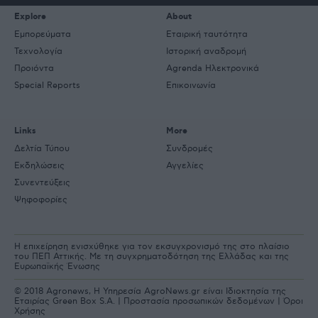
Explore
About
Εμπορεύματα
Εταιρική ταυτότητα
Τεχνολογία
Ιστορική αναδρομή
Προιόντα
Agrenda Ηλεκτρονικά
Special Reports
Επικοινωνία
Links
More
Δελτία Τύπου
Συνδρομές
Εκδηλώσεις
Αγγελίες
Συνεντεύξεις
Ψηφοφορίες
Η επιχείρηση ενισχύθηκε για τον εκσυγχρονισμό της στο πλαίσιο
του ΠΕΠ Αττικής. Με τη συγχρηματοδότηση της Ελλάδας και της
Ευρωπαϊκής Ένωσης
© 2018 Agronews, Η Υπηρεσία AgroNews.gr είναι Ιδιοκτησία της
Εταιρίας Green Box S.A. |
Προστασία προσωπικών δεδομένων
|
Όροι
Χρήσης