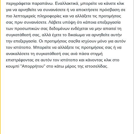
περιγράφεται παραπάνω. Εναλλακτικά, μπορείτε να κάνετε κλικ
βερικοκιάς, για τα συστήματα διαμόρφωσης και
υποκείμενα βερικοκιάς, καθώς και για τους εχθρούς και
για να αρνηθείτε να συναινέσετε ή να αποκτήσετε πρόσβαση σε
τις ασθένειες της καλλιέργειας της βερικοκιάς και τους
πιο λεπτομερείς πληροφορίες και να αλλάξετε τις προτιμήσεις
τρόπους αντιμετώπισής τους. Επίσης έγινε εκτενής
σας πριν συναινέσετε.
Λάβετε υπόψη ότι κάποια επεξεργασία
αναφορά για τα προβλήματα αλλά και τις προοπτικές που
των προσωπικών σας δεδομένων ενδέχεται να μην απαιτεί τη
υπάρχουν στην εμπορία και διάθεση των βερίκοκων.
συγκατάθεσή σας, αλλά έχετε το δικαίωμα να αρνηθείτε αυτήν
την επεξεργασία. Οι προτιμήσεις σαςθα ισχύουν μόνο για αυτόν
Στην εκδήλωση απέστειλε χαιρετισμό ο
τον ιστότοπο. Μπορείτε να αλλάξετε τις προτιμήσεις σας ή να
αντιπεριφερειάρχης Πέλλας κος Τζαμτζής Ιορδάνης, ενώ
ανακαλέσετε τη συγκατάθεσή σας ανά πάσα στιγμή
τίμησαν με την παρουσία τους η Δήμαρχος Σκύδρας κα
επιστρέφοντας σε αυτόν τον ιστότοπο και κάνοντας κλικ στο
Ιγνατιάδου Αικατερίνη, αντιδήμαρχοι και μέλη του
κουμπί "Απορρήτου" στο κάτω μέρος της ιστοσελίδας.
Δημοτικού Συμβουλίου Σκύδρας, ο αντιδήμαρχος
Έδεσσας κος Τσακίρης Ιωάννης, η προϊσταμένη του
υποκαταστήματος του ΕΛ.Γ.Α Βέροιας κα Παππά Μαρία
καθώς και πλήθος γεωπόνων και αγροτών της
Περιφερειακής Ενότητας Πέλλας.
Μετά το πέρας της ημερίδας στους παρευρισκόμενους
προσφέρθηκαν νόστιμα εδέσματα από παραγωγούς και
επιχειρήσεις της έκθεσης τοπικών αγροτικών και
παραδοσιακών προϊόντων της Περιφερειακής Ενότητας
Πέλλας που στεγάζεται στις εγκαταστάσεις του ΕΛ.Γ.Ο.
«ΔΗΜΗΤΡΑ» Σκύδρας.