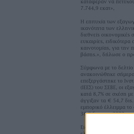
κατάφεραν να πετύχου
7.744,9 εκατ»,
Η επιτυχία των εξαγω
ικανότητα των ελληνι
διεθνείς οικονομικές 
ευκαιρίες, ειδικότερα 
καινοτομίας, για την 
βάσης.», δήλωσε ο πρ
Σύμφωνα με το δελτί
ανακοινώθηκε σήμερα 
επεξεργάστηκε το Ινσ
(ΙΕΕΣ) του ΣΕΒΕ, οι ε
κατά 8,7% σε σχέση με
άγγιξαν τα € 54,7 δι
εμπορικό έλλειμμα το 
38,8 δισ. του 2022.
Ειδικότερα για τον μή
ελληνικών εξαγωγών α