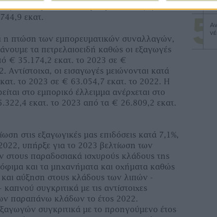
ήγησε σε μείωση του εμπορικού ισοζυγίου
744,9 εκατ.
Αν
νέ
αι η πτώση των εμπορευματικών συναλλαγών,
άνουμε τα πετρελαιοειδή καθώς οι εξαγωγές
ό € 35.174,2 εκατ. το 2023 σε €
2. Αντίστοιχα, οι εισαγωγές μειώνονται κατά
κατ. το 2023 σε € 63.054,7 εκατ. το 2022. Η
είται στο εμπορικό έλλειμμα ανέρχεται στο
.322,4 εκατ. το 2023 από τα € 26.809,2 εκατ.
ίωση στις εξαγωγικές μας επιδόσεις κατά 7,1%,
 2022, υπήρξε για το 2023 βελτίωση των
ν στους παραδοσιακά ισχυρούς κλάδους της
ρόφιμα και τα μηχανήματα και οχήματα καθώς
και αύξηση στους κλάδους των λιπών -
 καπνού συγκριτικά με τις αντίστοιχες
των παραπάνω κλάδων το έτος 2022.
εξαγωγών συγκριτικά με το προηγούμενο έτος