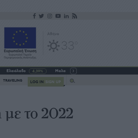
Αθήνα
33
o
Ελαιόλαδο
Μαλακό σιτάρι
Γάλα αγελαδινό
4,39%
-5,64%
Query
TRAVELING
LOG IN
SIGN UP
 με το 2022