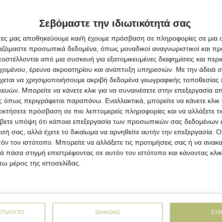
θανατω
21,7%, σε σχέση με το 2022. Παρόμοια ήταν και
 οι οποίες μειώθηκαν κατά 17,7% από €
Σεβόμαστε την ιδιωτικότητά σας
 σε € 6.307,4 εκατ. το 2023.Το εμπορικό
άτες μας αποθηκεύουμε και/ή έχουμε πρόσβαση σε πληροφορίες σε μια
λτιώθηκε κατά € 331,7 εκατ., δηλαδή 11,3% και
ργαζόμαστε προσωπικά δεδομένα, όπως μοναδικοί αναγνωριστικοί και 
ατ. έναντι των € 2,936.7 εκατ. του έτους 2022.
στέλλονται από μια συσκευή για εξατομικευμένες διαφημίσεις και περ
εχομένου, έρευνα ακροατηρίου και ανάπτυξη υπηρεσιών.
Με την άδειά σα
ί ακόμη και όταν δεν λαμβάνουμε υπόψη τα
Προ
χεται να χρησιμοποιήσουμε ακριβή δεδομένα γεωγραφικής τοποθεσίας 
ος των εξαγωγών για τον Δεκέμβριο του 2023
ών. Μπορείτε να κάνετε κλικ για να συναινέσετε στην επεξεργασία απ
εκατ. και εμφανίζει μείωση 20,9%, δηλαδή €
 όπως περιγράφεται παραπάνω. Εναλλακτικά, μπορείτε να κάνετε κλικ γ
Μη
ση με την αντίστοιχη περσινή περίοδο. Το ύψος
οκτήσετε πρόσβαση σε πιο λεπτομερείς πληροφορίες και να αλλάξετε τι
νέ
 στα € 4.611,4 εκατ. μειωμένες κατά 13,7%,
βετε υπόψη ότι κάποια επεξεργασία των προσωπικών σας δεδομένων ε
 σε σύγκριση με τον Δεκέμβριο του 2022. Η
εσή σας, αλλά έχετε το δικαίωμα να αρνηθείτε αυτήν την επεξεργασία. 
Με
ού ελλείμματος κυμαίνεται στο 2,9%, δηλαδή
τόν τον ιστότοπο. Μπορείτε να αλλάξετε τις προτιμήσεις σας ή να ανακα
στ
πό € 2.119,4 εκατ. τον Δεκέμβριο του 2022.
 πάσα στιγμή επιστρέφοντας σε αυτόν τον ιστότοπο και κάνοντας κλι
ω μέρος της ιστοσελίδας.
ευματικές συναλλαγές της Ελλάδος, στο
Κα
επ
τηρείται μια μείωση στην αξία τόσο των
δηλαδή € 4.848,2 εκατ. σε σχέση με το
ο και των εισαγωγών, κατά 13,3% δηλαδή €
Άν
ΕΠΙΛΟΓΕΣ
ΔΙΑΦΩΝΩ
ΣΥ
τονότερη μείωση των εισαγωγών σε σχέση με
αγ