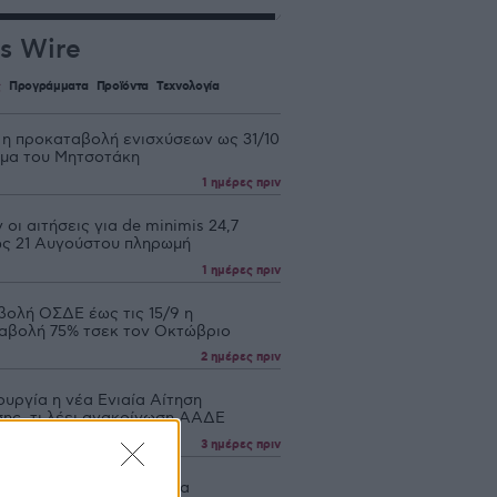
s Wire
ς
Προγράμματα
Προϊόντα
Τεχνολογία
 η προκαταβολή ενισχύσεων ως 31/10
υμα του Μητσοτάκη
1 ημέρες πριν
 οι αιτήσεις για de minimis 24,7
 ως 21 Αυγούστου πληρωμή
1 ημέρες πριν
βολή ΟΣΔΕ έως τις 15/9 η
αβολή 75% τσεκ τον Οκτώβριο
2 ημέρες πριν
ουργία η νέα Ενιαία Αίτηση
σης, τι λέει ανακοίνωση ΑΑΔΕ
3 ημέρες πριν
ώσεις 4,2 εκατ. ευρώ για