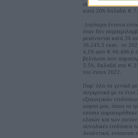
αυτή των εξαγωγών οδ
κατά 20% δηλαδή € 7.
Λιγότερο έντονη είν
όταν δεν συμπεριλαμβ
μειώνονται κατά 3% απ
36,245,5 εκατ. το 202
4,1% από € 60.496,6 ε
βελτίωση που παρατηρ
5.5%, δηλαδή στα € 25
του έτους 2022.
Παρ’ όλη τη γενική με
συγκριτικά με το έτος
εξαγωγικών επιδόσεω
χώρας μας, όπως τα τ
επίσης παρατηρήθηκε 
ελαιών και των ποτών-
συνολικές επιδόσεις 
Αναλυτικά, ενίσχυση 