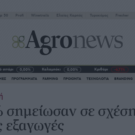
p 50
Profi
Winetrails
Eλαίας Καρπός
Τυροκόμος
Fresher
 σιτάρι
Καλαμπόκι
Κριθάρι
0,00%
0,00%
-6,71%
ΜΕΣ
ΠΡΟΓΡΑΜΜΑΤΑ
FARMING
ΠΡΟΙΟΝΤΑ
ΤΕΧΝΟΛΟΓΙΑ
BRANDING
ή
 σημείωσαν σε σχέση
ς εξαγωγές