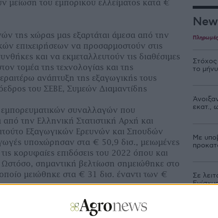
ν μείωση του εμπορικού ελλείματος κατά €
New
γών της χώρας μας εξαρτάται άμεσα από την
Πληρωμέ
κών επιχειρήσεων να προσαρμοστούν στις
συνθήκες και να εκμεταλλευτούν τις διαθέσιμες
Στόχος
στον τομέα της τεχνολογίας και της
το μήν
περαιτέρω ανάπτυξη της εξαγωγικής τους
όεδρος του ΣΕΒΕ, Συμεών Διαμαντίδης
Άνοιξαν
εκατ.,
ο εμπορευματικών συναλλαγών που
από την Ελληνική Στατιστική Αρχή και
τιτούτο Εξαγωγικών Ερευνών και Σπουδών
Με υπο
ξαγωγές υποχώρησαν στα € 50,9 δισ., μειωμένες
προκατ
 τις κορυφαίες επιδόσεις του 2022 όπου και
ς. Ωστόσο, σημαντική βελτίωση σημειώθηκε στο
οποίο μειώθηκε στα € 31 δισ. έναντι των €
Σε λειτ
Ενίσχυ
να Δεκέμβριο του 2023, η συνολική αξία των
Αποζημι
νήλθε στα € 3.702,4 εκατ., μειωμένη κατά €