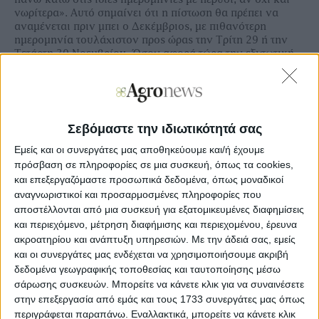
νωρίτερα». Αυτό σηµαίνει ότι η πίστωση θα πρέπει να
αναµένεται πριν µπει ο ∆εκέµβριος, µε πιθανότερη
ηµεροµηνία τουλάχιστον προς ώρας την Τρίτη 29 ή την
Τετάρτη 30 Νοεµβρίου. Όσον αφορά τώρα την εξισωτική,
πρόκειται για ένα ποσό της τάξης περίπου των 240 εκατ.
ευρώ, το οποίο κατά το σύνηθες πιστώνεται µία ή δύο
ηµέρες µετά την εξόφληση της ενιαίας ενίσχυσης και
πάντα πριν την αλλαγή του έτους.
Σεβόμαστε την ιδιωτικότητά σας
Σχετικά µε τα Βιολογικά, υπενθυµίζεται ότι µέχρι τις 15
Νοεµβρίου οι ενταγµένοι δικαιούχοι 4ης και 5ης
Εμείς και οι συνεργάτες μας αποθηκεύουμε και/ή έχουμε
Πρόσκλησης του Μέτρου 11 οφείλουν να ολοκληρώσουν
πρόσβαση σε πληροφορίες σε μια συσκευή, όπως τα cookies,
τις προβλεπόµενες διαδικασίες ετήσιας απογραφής του
και επεξεργαζόμαστε προσωπικά δεδομένα, όπως μοναδικοί
ζωικού κεφαλαίου των εκµεταλλεύσεων αιγοπροβάτων
αναγνωριστικοί και προσαρμοσμένες πληροφορίες που
για το έτος εφαρµογής 2022. Μάλιστα, από τον ΟΠΕΚΕΠΕ
αποστέλλονται από μια συσκευή για εξατομικευμένες διαφημίσεις
αναφέρεται ότι «στο πλαίσιο των απαιτούµενων
και περιεχόμενο, μέτρηση διαφήμισης και περιεχομένου, έρευνα
διοικητικών / διασταυρωτικών ελέγχων για τον
ακροατηρίου και ανάπτυξη υπηρεσιών.
Με την άδειά σας, εμείς
υπολογισµό της πληρωµής της προκαταβολής του Μέτρου
και οι συνεργάτες μας ενδέχεται να χρησιμοποιήσουμε ακριβή
11 θα χρησιµοποιηθούν τα δεδοµένα της ψηφιακής
δεδομένα γεωγραφικής τοποθεσίας και ταυτοποίησης μέσω
υπηρεσίας κοινοποίησης της ετήσιας απογραφής του
ζωικού κεφαλαίου των εκµεταλλεύσεων αιγοπροβάτων
σάρωσης συσκευών. Μπορείτε να κάνετε κλικ για να συναινέσετε
του υπουργείου Αγροτικής Ανάπτυξης». Να σηµειωθεί ότι
στην επεξεργασία από εμάς και τους 1733 συνεργάτες μας όπως
η απογραφή ζώων αφορά τα αιγοπρόβατα, δεδοµένου ότι
περιγράφεται παραπάνω. Εναλλακτικά, μπορείτε να κάνετε κλικ