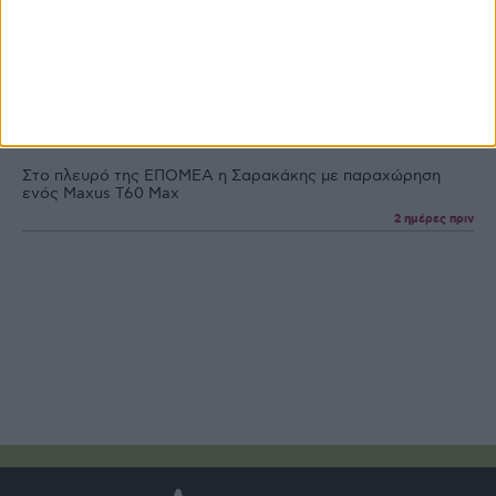
Υπεγράφη η ΚΥΑ για τα Σχέδια Βελτίωσης, 263,5 εκατ. η
δημόσια δαπάνη
1 ημέρες πριν
Με οδηγούς τσίπουρο και ούζο κερδίζουν έδαφος στoν
παγκόσμιο χάρτη τα premium αποστάγματα
1 ημέρες πριν
Στο πλευρό της ΕΠΟΜΕΑ η Σαρακάκης με παραχώρηση
ενός Maxus T60 Max
2 ημέρες πριν