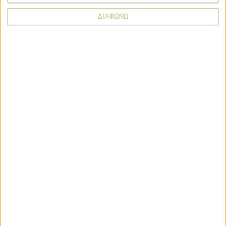
ΔΙΑΦΩΝΩ
ΣΧΕΤΙΚΑ TAGS
ΕΛΓΑ
βιολογικά
εξισωτική αποζηµίωση
Σχόλια
Προσθήκη σχολίου
(2)
ΤΟ ΔΙΚΟ ΣΑΣ ΣΧΟΛΙΟ
Όνομα*
Email*