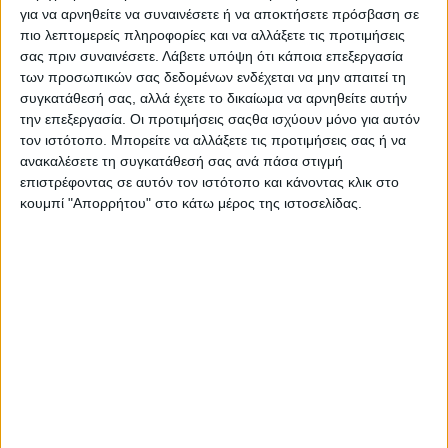
για τις αγελάδες ενηµερώνεται αυτόµατα το µητρώο του
για να αρνηθείτε να συναινέσετε ή να αποκτήσετε πρόσβαση σε
ΟΠΕΚΕΠΕ.
πιο λεπτομερείς πληροφορίες και να αλλάξετε τις προτιμήσεις
σας πριν συναινέσετε.
Λάβετε υπόψη ότι κάποια επεξεργασία
Εν τω µεταξύ από την Τρίτη 1η Νοεµβρίου µπορούν οι
των προσωπικών σας δεδομένων ενδέχεται να μην απαιτεί τη
παραγωγοί να κάνουν διορθώσεις όσον αφορά τα
συγκατάθεσή σας, αλλά έχετε το δικαίωμα να αρνηθείτε αυτήν
αγροτεµάχια που ελέγχονται µε τη µέθοδο monitoring, τα
την επεξεργασία. Οι προτιμήσεις σαςθα ισχύουν μόνο για αυτόν
οποία δεν υπολογίστηκαν για την πληρωµή στην
τον ιστότοπο. Μπορείτε να αλλάξετε τις προτιμήσεις σας ή να
προκαταβολή της βασικής ενίσχυσης, αφού δεν
προσδιορίστηκαν ως «πράσινα», δηλαδή επιλέξιµα ως
ανακαλέσετε τη συγκατάθεσή σας ανά πάσα στιγμή
προς την δηλωθείσα καλλιέργεια, καθώς σε αυτά,
επιστρέφοντας σε αυτόν τον ιστότοπο και κάνοντας κλικ στο
επιβεβαιώθηκε η δηλούµενη καλλιέργεια.
κουμπί "Απορρήτου" στο κάτω μέρος της ιστοσελίδας.
Σηµειωτέον όλο το επόµενο διάστηµα και µέχρι τα
Χριστούγεννα θα συνεχίζονται οι διοικητικοί και
διασταυρωτικοί έλεγχοι, προκειµένου να διορθωθεί ό,τι
χρειάζεται ώστε να κυλήσει και η εξόφληση της ενιαίας το
ίδιο οµαλά µε την προκαταβολή του Οκτωβρίου.
Σύµφωνα, µάλιστα µε τον πρόεδρος του ΟΠΕΚΕΠΕ, σχετικά
µε τις µεταβιβάσεις σε εκκρεµότητα έχει µείνει ένα
ποσοστό της τάξης του 10%, το οποίο αφορά κυρίως τις
κληρονοµιές. Πρόκειται για 4.040 παραγωγούς για τους
οποίους εκκρεµεί η ολοκλήρωση του διοικητικού ελέγχου
των αιτήσεών τους µεταβίβασης δικαιωµάτων (αφορά
περιπτώσεις όπου αναµένεται η προσκόµιση