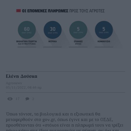
Ελένη Δούσκα
Agronews
05/11/2022, 08:46 πμ
17
2
Όπως τόνισε, τα βιολογικά και η εξισωτική θα
µεταφερθούν στο gov.gr, όπως έγινε και µε το ΟΣ∆Ε,
προσθέτοντας ότι «στόχος είναι η πληρωµή τους να τρέξει
πάνω-κάτω στις ίδιες ηµεροµηνίες µε πέρυσι, αν όχι και