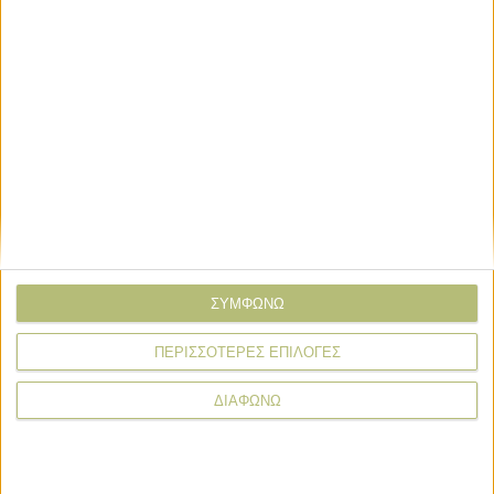
Ολόκληρο το ρεπορτάζ στην
Agrenda
που κυκλοφορεί
ΣΥΜΦΩΝΩ
ΠΕΡΙΣΣΟΤΕΡΕΣ ΕΠΙΛΟΓΕΣ
ΔΙΑΦΩΝΩ