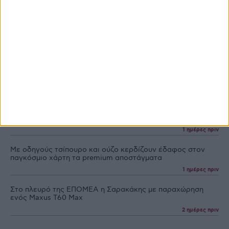
Ροή Ειδήσεων
Προγράμματα
Προϊόντα
Εμπορεύματα
Κάτι αχνοφέγγει στο σκληρό σιτάρι, ευνοούν την άνοδο
πολλοί παράγοντες αγοράς
5 ώρες πριν
Θέλει σκέψη φέτος στα eco-schemes, ξανά στα βιολογικά
τα αροτραία, τριπλό πακέτο 66 ευρώ το στρέμμα για ελιά
5 ώρες πριν
Υπεγράφη η ΚΥΑ για τα Σχέδια Βελτίωσης, 263,5 εκατ. η
δημόσια δαπάνη
1 ημέρες πριν
Με οδηγούς τσίπουρο και ούζο κερδίζουν έδαφος στoν
παγκόσμιο χάρτη τα premium αποστάγματα
1 ημέρες πριν
Στο πλευρό της ΕΠΟΜΕΑ η Σαρακάκης με παραχώρηση
ενός Maxus T60 Max
2 ημέρες πριν