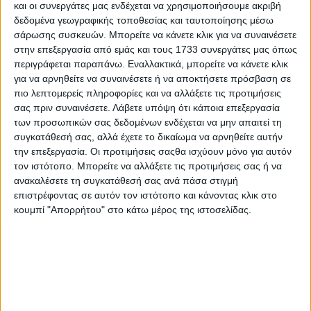
και οι συνεργάτες μας ενδέχεται να χρησιμοποιήσουμε ακριβή
δεδομένα γεωγραφικής τοποθεσίας και ταυτοποίησης μέσω
σάρωσης συσκευών. Μπορείτε να κάνετε κλικ για να συναινέσετε
στην επεξεργασία από εμάς και τους 1733 συνεργάτες μας όπως
περιγράφεται παραπάνω. Εναλλακτικά, μπορείτε να κάνετε κλικ
για να αρνηθείτε να συναινέσετε ή να αποκτήσετε πρόσβαση σε
πιο λεπτομερείς πληροφορίες και να αλλάξετε τις προτιμήσεις
σας πριν συναινέσετε.
Λάβετε υπόψη ότι κάποια επεξεργασία
των προσωπικών σας δεδομένων ενδέχεται να μην απαιτεί τη
συγκατάθεσή σας, αλλά έχετε το δικαίωμα να αρνηθείτε αυτήν
την επεξεργασία. Οι προτιμήσεις σαςθα ισχύουν μόνο για αυτόν
τον ιστότοπο. Μπορείτε να αλλάξετε τις προτιμήσεις σας ή να
ανακαλέσετε τη συγκατάθεσή σας ανά πάσα στιγμή
επιστρέφοντας σε αυτόν τον ιστότοπο και κάνοντας κλικ στο
κουμπί "Απορρήτου" στο κάτω μέρος της ιστοσελίδας.
Από τον άλλο µήνα τα οικοχήµατα
Όσον αφορά τώρα τα οικολογικά σχήµατα, µέχρι τις 15
Ιανουαρίου έχουν προθεσµία οι ενδιαφερόµενοι