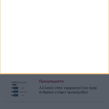
Προγράμματα
Προγράμματα
Θέλει σκέψη φέτος στα eco-schemes,
ξανά στα βιολογικά τα αροτραία,
τριπλό πακέτο 66 ευρώ το στρέμμα
για ελιά
Προγράμματα
Υπεγράφη η ΚΥΑ για τα Σχέδια
Βελτίωσης, 263,5 εκατ. η δημόσια
δαπάνη
Προγράμματα
Αλλαγές στην εφαρμογή του πριμ
άνθρακα ενόψει προκήρυξης