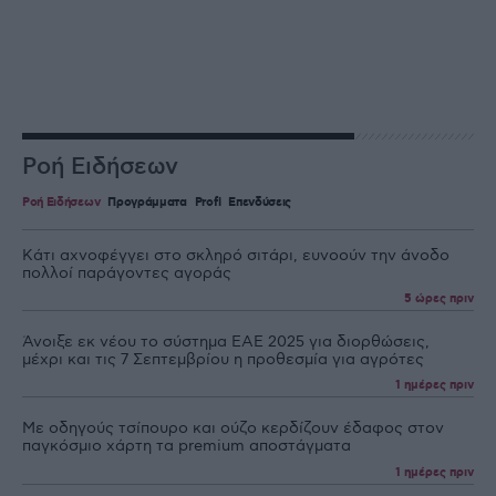
Ροή Ειδήσεων
Ροή Ειδήσεων
Προγράμματα
Profi
Επενδύσεις
Κάτι αχνοφέγγει στο σκληρό σιτάρι, ευνοούν την άνοδο
πολλοί παράγοντες αγοράς
5 ώρες πριν
Άνοιξε εκ νέου το σύστημα ΕΑΕ 2025 για διορθώσεις,
μέχρι και τις 7 Σεπτεμβρίου η προθεσμία για αγρότες
1 ημέρες πριν
Με οδηγούς τσίπουρο και ούζο κερδίζουν έδαφος στoν
παγκόσμιο χάρτη τα premium αποστάγματα
1 ημέρες πριν