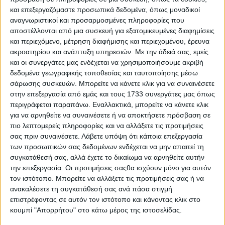
Τεγέας και τον Πολυχώρο Μνήμης και Μελέτης «Γρηγόρης
και επεξεργαζόμαστε προσωπικά δεδομένα, όπως μοναδικοί
Λαμπράκης» που είναι αφιερωμένος στη ζωή και το έργο
αναγνωριστικοί και προσαρμοσμένες πληροφορίες που
του Αρκάδα πολιτικού.
αποστέλλονται από μια συσκευή για εξατομικευμένες διαφημίσεις
και περιεχόμενο, μέτρηση διαφήμισης και περιεχομένου, έρευνα
Στον αμπελώνα της Μαντινείας
ακροατηρίου και ανάπτυξη υπηρεσιών.
Με την άδειά σας, εμείς
και οι συνεργάτες μας ενδέχεται να χρησιμοποιήσουμε ακριβή
Περιηγούμενοι στην Πελοπόννησο από το πρόγραμμα του
δεδομένα γεωγραφικής τοποθεσίας και ταυτοποίησης μέσω
οδοιπορικού δεν θα μπορούσε να λείπει μια στάση στον
σάρωσης συσκευών. Μπορείτε να κάνετε κλικ για να συναινέσετε
περίφημο αμπελώνα της Μαντινείας και το σύγχρονο
οινοποιείο του Κτήματος Τσέλεπος, όπου στην επόμενη
στην επεξεργασία από εμάς και τους 1733 συνεργάτες μας όπως
περίοδο σχεδιάζεται η επένδυση σε ένα σύνθετο
περιγράφεται παραπάνω. Εναλλακτικά, μπορείτε να κάνετε κλικ
τουριστικό προϊόν με δημιουργία δρόμων με σήμανση
για να αρνηθείτε να συναινέσετε ή να αποκτήσετε πρόσβαση σε
μέσα στον αμπελώνα για να συμπληρώνει την ξενάγηση.
πιο λεπτομερείς πληροφορίες και να αλλάξετε τις προτιμήσεις
Εκεί, πραγματοποιήθηκε οινογνωσία που περιλάμβανε
σας πριν συναινέσετε.
Λάβετε υπόψη ότι κάποια επεξεργασία
την ετικέτα κατατεθέν του Κτήματος «Μαντινεία» -που
των προσωπικών σας δεδομένων ενδέχεται να μην απαιτεί τη
συχνά θεωρείται συνώνυμη του καλού μοσχοφίλερου και
συγκατάθεσή σας, αλλά έχετε το δικαίωμα να αρνηθείτε αυτήν
το αφρώδες «Amalia Brut», προτού ακολουθήσει
την επεξεργασία. Οι προτιμήσεις σαςθα ισχύουν μόνο για αυτόν
ξενάγηση στο χώρο του οινοποιείου.
τον ιστότοπο. Μπορείτε να αλλάξετε τις προτιμήσεις σας ή να
ανακαλέσετε τη συγκατάθεσή σας ανά πάσα στιγμή
επιστρέφοντας σε αυτόν τον ιστότοπο και κάνοντας κλικ στο
κουμπί "Απορρήτου" στο κάτω μέρος της ιστοσελίδας.