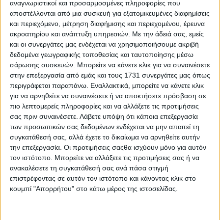
αναγνωριστικοί και προσαρμοσμένες πληροφορίες που
αποστέλλονται από μια συσκευή για εξατομικευμένες διαφημίσεις
και περιεχόμενο, μέτρηση διαφήμισης και περιεχομένου, έρευνα
ακροατηρίου και ανάπτυξη υπηρεσιών.
Με την άδειά σας, εμείς
και οι συνεργάτες μας ενδέχεται να χρησιμοποιήσουμε ακριβή
δεδομένα γεωγραφικής τοποθεσίας και ταυτοποίησης μέσω
σάρωσης συσκευών. Μπορείτε να κάνετε κλικ για να συναινέσετε
στην επεξεργασία από εμάς και τους 1731 συνεργάτες μας όπως
περιγράφεται παραπάνω. Εναλλακτικά, μπορείτε να κάνετε κλικ
για να αρνηθείτε να συναινέσετε ή να αποκτήσετε πρόσβαση σε
πιο λεπτομερείς πληροφορίες και να αλλάξετε τις προτιμήσεις
σας πριν συναινέσετε.
Λάβετε υπόψη ότι κάποια επεξεργασία
Αναλυτικά οι κατηγορίες και υπο-παρεμβάσεις των
των προσωπικών σας δεδομένων ενδέχεται να μην απαιτεί τη
Τοπικών Προγραμμάτων, βασικές αρχές επιλεξιμότητας
συγκατάθεσή σας, αλλά έχετε το δικαίωμα να αρνηθείτε αυτήν
και καθεστώτα ενίσχυσης έχουν ως εξής:
την επεξεργασία. Οι προτιμήσεις σαςθα ισχύουν μόνο για αυτόν
τον ιστότοπο. Μπορείτε να αλλάξετε τις προτιμήσεις σας ή να
Τα τοπικά προγράμματα διαρθρώνονται στις ακόλουθες
ανακαλέσετε τη συγκατάθεσή σας ανά πάσα στιγμή
κατηγορίες και υπο-παρεμβάσεις:
επιστρέφοντας σε αυτόν τον ιστότοπο και κάνοντας κλικ στο
κουμπί "Απορρήτου" στο κάτω μέρος της ιστοσελίδας.
Κατηγορία 1: Ενδυνάμωση της τοπικής οικονομίας. Ο
μέγιστος προϋπολογισμός των πράξεων της
κατηγορίας αυτής ανέρχεται στο ποσό των 300.000