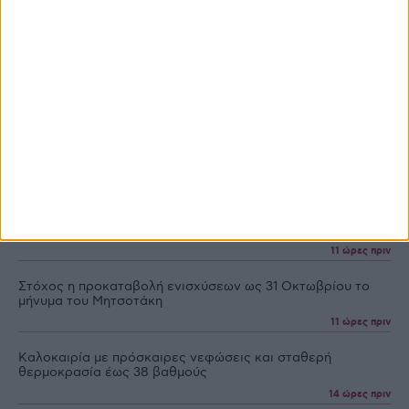
Ροή Ειδήσεων
Ροή Ειδήσεων
Προγράμματα
Profi
Επενδύσεις
Αυξητική τάση του πληθυσμού της πυραλίδας στην
ευρύτερη περιοχή Ξάνθης
9 ώρες πριν
Επιστρέφει τον Σεπτέμβριο το Agrotech Academy
11 ώρες πριν
Στόχος η προκαταβολή ενισχύσεων ως 31 Οκτωβρίου το
μήνυμα του Μητσοτάκη
11 ώρες πριν
Καλοκαιρία με πρόσκαιρες νεφώσεις και σταθερή
θερμοκρασία έως 38 βαθμούς
14 ώρες πριν