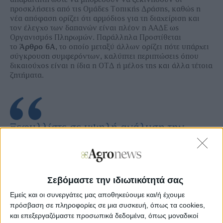
προσκλήσεις από τις Ομάδες Τοπικής Δράσης, καθώς η
νέα απόφαση ορίζει ότι αρμόδιος για τη διαχείριση και
τον έλεγχο των δαπανών είναι πλέον η ΑΑΔΕ ως
Οργανισμός Πληρωμών. Παράλληλα Προστίθεται
το
Άρθρο 6Α
, το οποίο μεταξύ άλλων ορίζει πότε υπάρχει
σύγκρουση συμφερόντων, καλύπτει περιπτώσεις όπου
δικαιούχος είναι η ίδια η ΟΤΔ ή μέλος της και άλλα τέτοια
ζητήματα.
Ξεφυλλίστε σε υψηλή ανάλυση την
εβδομαδιαία Agrenda
Σεβόμαστε την ιδιωτικότητά σας
Εμείς και οι συνεργάτες μας αποθηκεύουμε και/ή έχουμε
πρόσβαση σε πληροφορίες σε μια συσκευή, όπως τα cookies,
και επεξεργαζόμαστε προσωπικά δεδομένα, όπως μοναδικοί