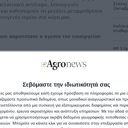
Στόχος
πελατειακή αντίληψη, λειτουργούν
Οκτωβρ
και καθυστερούν τις μεγάλες μεταρρυθμίσεις
ρωτογενής τομέας στη χώρα μας.
Καλοκα
σταθερ
που παρουσίασε η ηγεσία του υπουργείου
MF 3 Sp
όλες τι
Σεβόμαστε την ιδιωτικότητά σας
άτες μας αποθηκεύουμε και/ή έχουμε πρόσβαση σε πληροφορίες σε μια
ργαζόμαστε προσωπικά δεδομένα, όπως μοναδικοί αναγνωριστικοί και 
στέλλονται από μια συσκευή για εξατομικευμένες διαφημίσεις και περ
εχομένου, έρευνα ακροατηρίου και ανάπτυξη υπηρεσιών.
Με την άδειά σα
χεται να χρησιμοποιήσουμε ακριβή δεδομένα γεωγραφικής τοποθεσίας 
ών. Μπορείτε να κάνετε κλικ για να συναινέσετε στην επεξεργασία απ