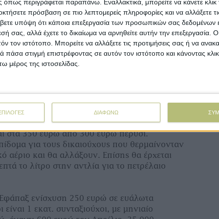
 όπως περιγράφεται παραπάνω. Εναλλακτικά, μπορείτε να κάνετε κλικ γ
οκτήσετε πρόσβαση σε πιο λεπτομερείς πληροφορίες και να αλλάξετε τι
βετε υπόψη ότι κάποια επεξεργασία των προσωπικών σας δεδομένων ε
εσή σας, αλλά έχετε το δικαίωμα να αρνηθείτε αυτήν την επεξεργασία. 
τόν τον ιστότοπο. Μπορείτε να αλλάξετε τις προτιμήσεις σας ή να ανακα
 πάσα στιγμή επιστρέφοντας σε αυτόν τον ιστότοπο και κάνοντας κλι
ω μέρος της ιστοσελίδας.
:
Αυξάνεται σε 16.000 ευρώ από 14.000 ευρώ
ισόδημα για τον άγαμο και σε 24.000 ευρώ από
έγγαμο, προσαυξανόμενα κατά 3.000 ευρώ για
ΕΠΙΛΟΓΕΣ
ΔΙΑΦΩΝΩ
ΣΥ
ό βάσης για την υπολογισμό με βάση της
ι στα 350 ευρώ από 300 ευρώ πέρυσι.
επίδομα για τους δικαιούχους που θερμαίνονταν
ό αέριο και θα αλλάξουν. Επίσης θα έρχεται
επτά το λίτρο στην αντλία για το πετρέλαιο
Εφάπαξ ενίσχυση 250 ευρώ σε ευάλωτα
 είναι 1 εκατ. συνταξιούχοι, με μηνιαίο