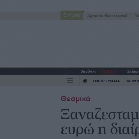
Έντυπα
Agrenda Ηλεκτρονικά
To
Βαμβάκι
Σκληρό
-2,37%
ΕΜΠΟΡΕΥΜΑΤΑ
ΠΛΗΡΩ
Θεσμικά
Ξαναζεσταμέ
ευρώ η διαί