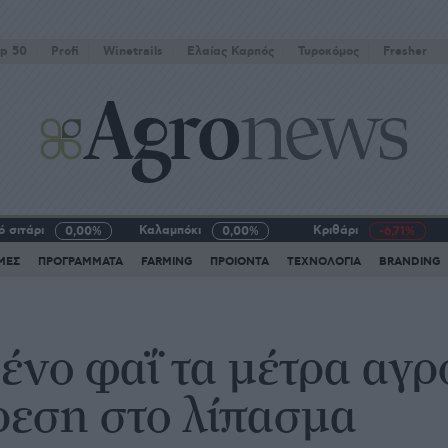
p 50
Profi
Winetrails
Eλαίας Καρπός
Τυροκόμος
Fresher
 σιτάρι
Καλαμπόκι
Κριθάρι
0,00%
0,00%
-6,71%
ΜΕΣ
ΠΡΟΓΡΑΜΜΑΤΑ
FARMING
ΠΡΟΙΟΝΤΑ
ΤΕΧΝΟΛΟΓΙΑ
BRANDING
νο φαΐ τα μέτρα αγρ
ρεση στο λίπασμα