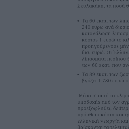
Σκυλακάκη, τα ποσά θ
Τα 60 εκατ. των λιπ
240 ευρώ ανά δικαιο
κατανάλωση λιπασμάτ
κόστος 1 ευρώ το κ
προηγούμενους μήνε
δισ. ευρώ. Οι Έλλη
λίπασματα περίπου 
των 60 εκατ. που α
Τα 89 εκατ. των ζω
βγάζει 1.780 ευρώ α
Μέσα σ’ αυτό το κλίμα
υποδοχής από τον αγρ
προεξοφληθεί, δεύτερ
πρόσθετα κόστη και τρ
ελληνική γεωργία και
βρίσκονται τα τελευτα