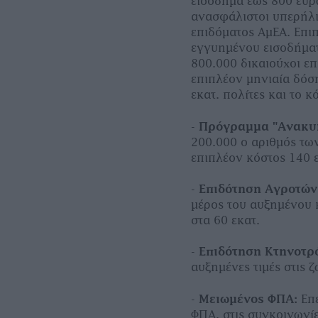
εισόδημα έως 800 ευρ
ανασφάλιστοι υπερήλι
επιδόματος ΑμΕΑ. Επιπ
εγγυημένου εισοδήματ
800.000 δικαιούχοι ε
επιπλέον μηνιαία δόση
εκατ. πολίτες και το κ
-
Πρόγραμμα "Ανακυκ
200.000 ο αριθμός τω
επιπλέον κόστος 140 
-
Επιδότηση Αγροτών
μέρος του αυξημένου 
στα 60 εκατ.
-
Επιδότηση Κτηνοτρ
αυξημένες τιμές στις 
-
Μειωμένος ΦΠΑ:
Επε
ΦΠΑ, στις συγκοινωνί