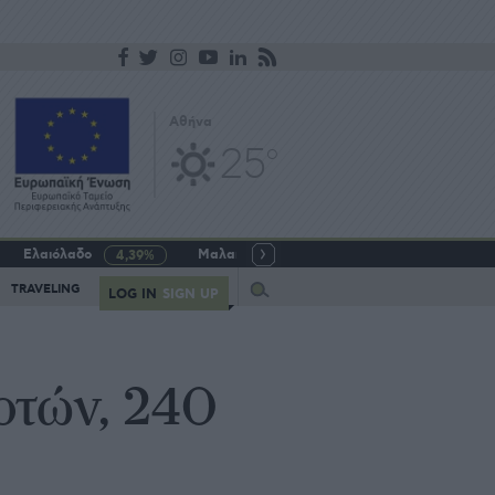
Αθήνα
25
o
Ελαιόλαδο
Μαλακό σιτάρι
Γάλα αγελαδινό
4,39%
-5,64%
Query
TRAVELING
LOG IN
SIGN UP
οτών, 240