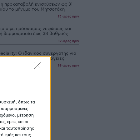
 η προκαταβολή ενισχύσεων ως 31
ίου το μήνυμα του Μητσοτάκη
15 ώρες πριν
ιρία με πρόσκαιρες νεφώσεις και
ή θερμοκρασία έως 38 βαθμούς
17 ώρες πριν
eciality: Ο ιδανικός συνεργάτης για
ς εξειδικευµένες καλλιέργειες
18 ώρες πριν
 συσκευή, όπως τα
προσαρμοσμένες
ιεχόμενο, μέτρηση
ς, εμείς και οι
και ταυτοποίησης
ό εμάς και τους