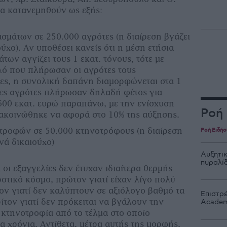
α κατανεμηθούν ως εξής:
ασμάτων σε 250.000 αγρότες (η διαίρεση βγάζει
ύχο). Αν υποθέσει κανείς ότι η μέση ετήσια
ων αγγίζει τους 1 εκατ. τόνους, τότε με
ιλό που πλήρωσαν οι αγρότες τους
ς, η συνολική δαπάνη διαμορφώνεται στα 1
νες αγρότες πλήρωσαν δηλαδή φέτος για
600 εκατ. ευρώ παραπάνω, με την ενίσχυση
Ροή
νακοινώθηκε να αφορά στο 10% της αύξησης.
οτροφών σε 50.000 κτηνοτρόφους (η διαίρεση
Ροή Ειδή
νά δικαιούχο)
Αυξητι
πυραλί
 οι εξαγγελίες δεν έτυχαν ιδιαίτερα θερμής
οτικό κόσμο, πρώτον γιατί είχαν λίγο πολύ
ον γιατί δεν καλύπτουν σε αξιόλογο βαθμό τα
Επιστρ
ίτον γιατί δεν πρόκειται να βγάλουν την
Acade
 κτηνοτροφία από το τέλμα στο οποίο
ία χρόνια. Αντίθετα, μέτρα αυτής της μορφής,