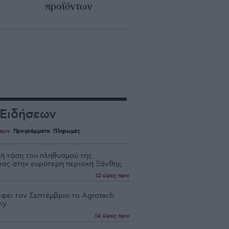
προϊόντων
 Ειδήσεων
σεων
Προγράμματα
Πληρωμές
κή τάση του πληθυσμού της
δας στην ευρύτερη περιοχή Ξάνθης
12 ώρες πριν
έφει τον Σεπτέμβριο το Agrotech
my
14 ώρες πριν