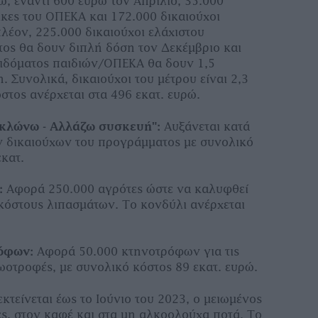
ώ, έναντι 600 ευρώ τον Απρίλιο, 35.000
κες του ΟΠΕΚΑ και 172.000 δικαιούχοι
λέον, 225.000 δικαιούχοι ελάχιστου
ος θα δουν διπλή δόση τον Δεκέμβριο και
πιδόματος παιδιών/ΟΠΕΚΑ θα δουν 1,5
. Συνολικά, δικαιούχοι του μέτρου είναι 2,3
όστος ανέρχεται στα 496 εκατ. ευρώ.
λώνω - Αλλάζω συσκευή":
Αυξάνεται κατά
ν δικαιούχων του προγράμματος με συνολικό
εκατ.
:
Αφορά 250.000 αγρότες ώστε να καλυφθεί
κόστους λιπασμάτων. Το κονδύλι ανέρχεται
όφων:
Αφορά 50.000 κτηνοτρόφων για τις
ζωοτροφές, με συνολικό κόστος 89 εκατ. ευρώ.
κτείνεται έως το Ιούνιο του 2023, ο μειωμένος
ες, στον καφέ και στα μη αλκοολούχα ποτά. Το