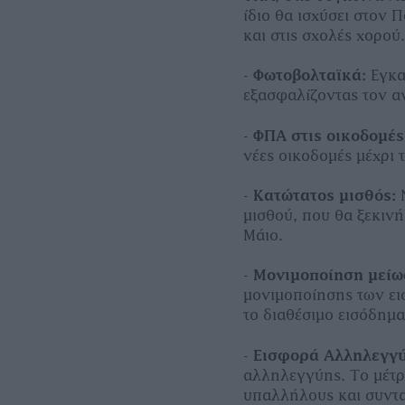
ίδιο θα ισχύσει στον 
και στις σχολές χορού
-
Φωτοβολταϊκά:
Εγκα
εξασφαλίζοντας τον α
-
ΦΠΑ στις οικοδομές
νέες οικοδομές μέχρι 
-
Κατώτατος μισθός:
Ν
μισθού, που θα ξεκιν
Μάιο.
-
Μονιμοποίηση μείω
μονιμοποίησης των ει
το διαθέσιμο εισόδημα
-
Εισφορά Αλληλεγγ
αλληλεγγύης. Το μέτρ
υπαλλήλους και συντα