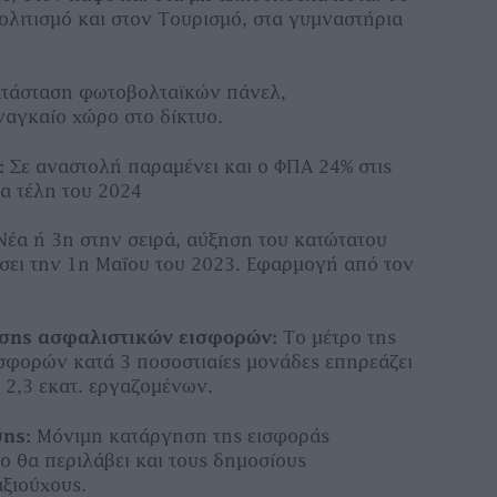
Πολιτισμό και στον Τουρισμό, στα γυμναστήρια
.
τάσταση φωτοβολταϊκών πάνελ,
ναγκαίο χώρο στο δίκτυο.
:
Σε αναστολή παραμένει και ο ΦΠΑ 24% στις
τα τέλη του 2024
έα ή 3η στην σειρά, αύξηση του κατώτατου
ήσει την 1η Μαΐου του 2023. Εφαρμογή από τον
σης ασφαλιστικών εισφορών:
Το μέτρο της
σφορών κατά 3 ποσοστιαίες μονάδες επηρεάζει
 2,3 εκατ. εργαζομένων.
ύης:
Μόνιμη κατάργηση της εισφοράς
ο θα περιλάβει και τους δημοσίους
ξιούχους.