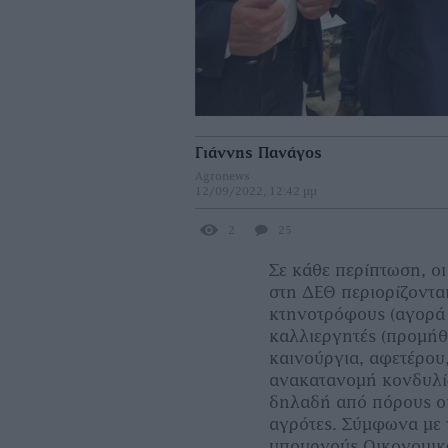
Γιάννης Πανάγος
Agronews
12/09/2022, 12:42 μμ
2
25
Σε κάθε περίπτωση, ο
στη ΔΕΘ περιορίζονται
κτηνοτρόφους (αγορά 
καλλιεργητές (προμήθε
καινούργια, αφετέρου
ανακατανομή κονδυλί
δηλαδή από πόρους οι
αγρότες. Σύμφωνα με 
υπουργούς Οικονομικώ