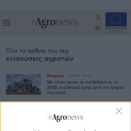
Όλα τα άρθρα του tag
ενισχύσεις αγροτών
Θεσμικά
05.01.25 - 09:15
Με νέους όρους οι συνδεδεμένες το
2025, αναλυτικά πριμ μετά τον κόφτη
στα ποσά
Θεσμικά
03.01.25 - 08:06
Ευρώπη 3 ταχυτήτων στις κρατικές
ενισχύσεις, πρωτάθλημα Ολλανδία