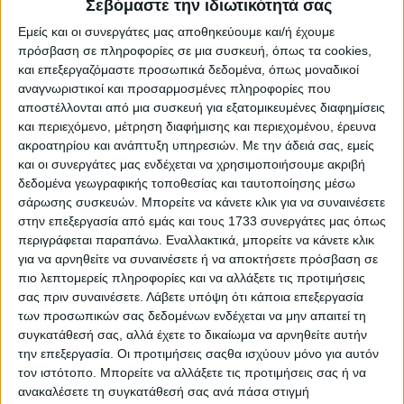
Σεβόμαστε την ιδιωτικότητά σας
Εμείς και οι συνεργάτες μας αποθηκεύουμε και/ή έχουμε
πρόσβαση σε πληροφορίες σε μια συσκευή, όπως τα cookies,
Θεσμικά
28.12.24 - 08:55
και επεξεργαζόμαστε προσωπικά δεδομένα, όπως μοναδικοί
Καμπανάκι DG Agri στα eco-schemes,
αναγνωριστικοί και προσαρμοσμένες πληροφορίες που
απορίες με τα βιολογικά – κομπόστ
αποστέλλονται από μια συσκευή για εξατομικευμένες διαφημίσεις
και περιεχόμενο, μέτρηση διαφήμισης και περιεχομένου, έρευνα
ακροατηρίου και ανάπτυξη υπηρεσιών.
Με την άδειά σας, εμείς
και οι συνεργάτες μας ενδέχεται να χρησιμοποιήσουμε ακριβή
Διεθνή
10.12.24 - 14:04
δεδομένα γεωγραφικής τοποθεσίας και ταυτοποίησης μέσω
Πακέτο χρηματοδότησης 3 δις από την
σάρωσης συσκευών. Μπορείτε να κάνετε κλικ για να συναινέσετε
ΕΤΕπ για τους αγρότες και την
στην επεξεργασία από εμάς και τους 1733 συνεργάτες μας όπως
βιοοικονομία
περιγράφεται παραπάνω. Εναλλακτικά, μπορείτε να κάνετε κλικ
για να αρνηθείτε να συναινέσετε ή να αποκτήσετε πρόσβαση σε
πιο λεπτομερείς πληροφορίες και να αλλάξετε τις προτιμήσεις
Θεσμικά
08.12.24 - 08:06
σας πριν συναινέσετε.
Λάβετε υπόψη ότι κάποια επεξεργασία
Νέο επεισόδιο στο σίριαλ με χαμένες
των προσωπικών σας δεδομένων ενδέχεται να μην απαιτεί τη
ενισχύσεις φέρνουν τα στοιχεία ΕΥΔ
συγκατάθεσή σας, αλλά έχετε το δικαίωμα να αρνηθείτε αυτήν
την επεξεργασία. Οι προτιμήσεις σαςθα ισχύουν μόνο για αυτόν
τον ιστότοπο. Μπορείτε να αλλάξετε τις προτιμήσεις σας ή να
ανακαλέσετε τη συγκατάθεσή σας ανά πάσα στιγμή
Προγράμματα
20.11.24 - 08:10