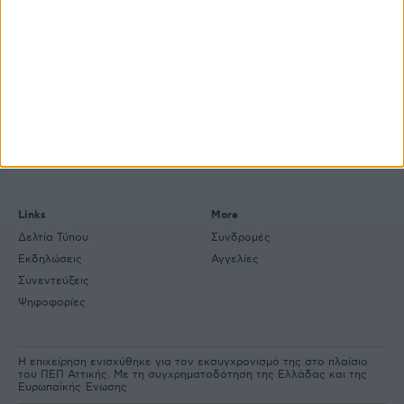
e-
mail
Explore
About
Εμπορεύματα
Εταιρική ταυτότητα
Τεχνολογία
Ιστορική αναδρομή
Προιόντα
Agrenda Ηλεκτρονικά
Special Reports
Επικοινωνία
Links
More
Δελτία Τύπου
Συνδρομές
Εκδηλώσεις
Αγγελίες
Συνεντεύξεις
Ψηφοφορίες
Η επιχείρηση ενισχύθηκε για τον εκσυγχρονισμό της στο πλαίσιο
του ΠΕΠ Αττικής. Με τη συγχρηματοδότηση της Ελλάδας και της
Ευρωπαϊκής Ένωσης