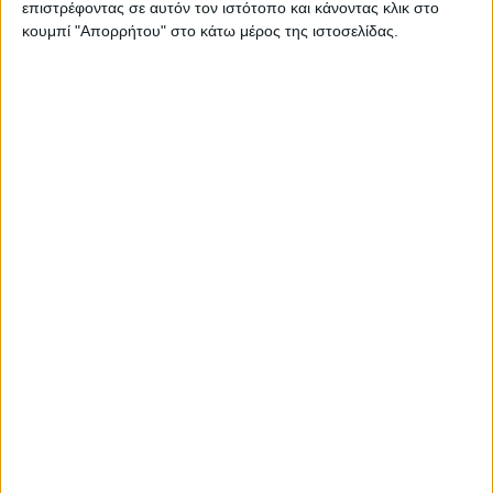
επιστρέφοντας σε αυτόν τον ιστότοπο και κάνοντας κλικ στο
Χάνεται το 2024 για το πριμ της
κουμπί "Απορρήτου" στο κάτω μέρος της ιστοσελίδας.
εναλλακτικής ζιζανιοκτονίας
ορυζώνων
Θεσμικά
18.11.24 - 11:41
Εγχειρίδιο ΟΠΕΚΕΠΕ με ελέγχους
φυτοκάλυψης, αμειψισποράς τσεκ '24
Προγράμματα
13.11.24 - 08:13
Βάσει ΟΣΔΕ '24 αιτήσεις για πριμ ως
70% φακέλου σε σύγχρονα
θερμοκήπια
Βαμβάκι
30.10.24 - 14:24
Μείωση ορίων προς λήψη της ειδικής
βάμβακος προανήγγειλε ο Τσιάρας