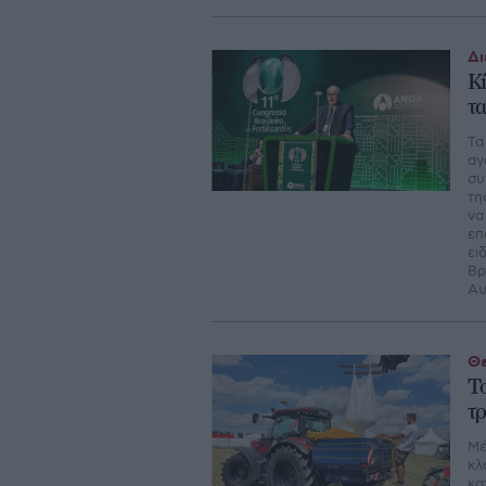
Δι
Κ
τ
Τα
αγ
συ
τη
να
επ
ει
Βρ
Αυ
Θε
Τ
τ
Μέ
κλ
κα