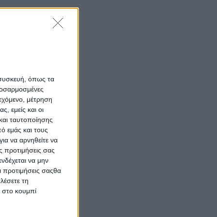
 συσκευή, όπως τα
προσαρμοσμένες
ιεχόμενο, μέτρηση
ς, εμείς και οι
και ταυτοποίησης
ό εμάς και τους
ια να αρνηθείτε να
ς προτιμήσεις σας
νδέχεται να μην
Οι προτιμήσεις σαςθα
λέσετε τη
κ στο κουμπί