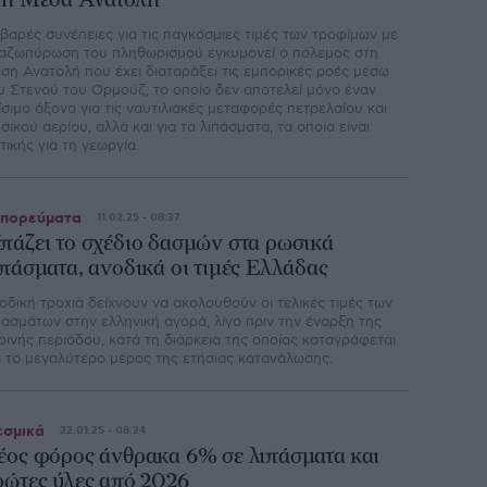
τη Μέσα Ανατολή
βαρές συνέπειες για τις παγκόσμιες τιμές των τροφίμων με
αζωπύρωση του πληθωρισμού εγκυμονεί ο πόλεμος στη
ση Ανατολή που έχει διαταράξει τις εμπορικές ροές μέσω
υ Στενού του Ορμούζ, το οποίο δεν αποτελεί μόνο έναν
ίσιμο άξονα για τις ναυτιλιακές μεταφορές πετρελαίου και
σικού αερίου, αλλά και για τα λιπάσματα, τα οποία είναι
τικής για τη γεωργία.
πορεύματα
11.02.25 - 08:37
πάζει το σχέδιο δασμών στα ρωσικά
ιπάσματα, ανοδικά οι τιμές Ελλάδας
οδική τροχιά δείχνουν να ακολουθούν οι τελικές τιμές των
πασμάτων στην ελληνική αγορά, λίγο πριν την έναρξη της
ρινής περιόδου, κατά τη διάρκεια της οποίας καταγράφεται
ι το μεγαλύτερο μέρος της ετήσιας κατανάλωσης.
σμικά
22.01.25 - 08:24
έος φόρος άνθρακα 6% σε λιπάσματα και
ρώτες ύλες από 2026