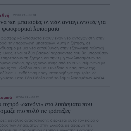
εθνή
29.08.24 - 08:31
ίνα και μπαταρίες οι νέοι ανταγωνιστές για
α φωσφορικά λιπάσματα
 φωσφορικά λιπάσματα έχουν έναν νέο ανταγωνιστή στην
ορά: την παραγωγή μπαταριών. Αυτή η ζήτηση, σε
νδυασμό με μια νέα κατεύθυνση στην εξαγωγική πολιτική
ς Κίνας, είναι οι δύο βασικοί παράγοντες που θα μπορούσαν
 επηρεάσουν τη ζήτηση και την τιμή των λιπασμάτων τα
όμενα χρόνια, αρχής γενομένης από το 2025, σύμφωνα με
δικούς του κλάδου στο 11ο Συνέδριο Λιπασμάτων της
αζιλίας. Η εκδήλωση πραγματοποιήθηκε την Τρίτη 27
γούστου στο Σάο Πάολο από το λόμπι λιπασμάτων ANDA.
σμικά
07.06.24 - 08:12
ο ηχηρό «κανόνι» στα λιπάσματα που
ρόμαξε πιο πολύ τις τράπεζες
ρες µεγάλης αναστάτωσης διέρχεται αυτό τον καιρό ο
άδος των λιπασµάτων στην Ελλάδα, µε αφορµή την
τάρρευση, προ διµήνου περίπου, γνωστής εγχώριας