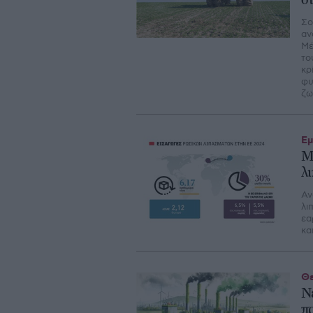
σ
Σο
αν
Μέ
το
κρ
φυ
ζω
Εμ
Μ
λ
Αν
λι
εα
κα
Θε
Ν
π