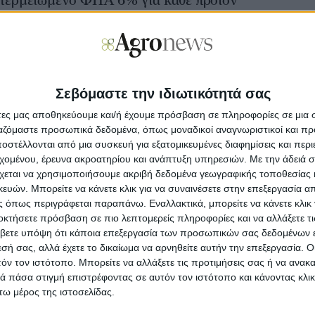
περμειωμένο ΦΠΑ 6% για κάθε προϊόν
ρέψης χρειάζεται η αγορά
λεσμα στη κυβέρνηση να προχωρήσει στην ένταξη του
νόλου των προϊόντων θρέψης στον υπερμειωμένο
ντελεστή ΦΠΑ του 6%, απευθύνει ο ΣύνδεσμοςΠαραγωγών
ι Εμπόρων Λιπασμάτων (ΣΠΕΛ), εξηγώντας πως το ΦΕΚ του
22 αποκλείει βάσει δασμολογικής κλάσης προϊόντα όπως τα
Σεβόμαστε την ιδιωτικότητά σας
τοχώματα, τα εδαφοβελτιωτικά και οι τύρφες από το μέτρο
υ μειωμένου φόρου.
άτες μας αποθηκεύουμε και/ή έχουμε πρόσβαση σε πληροφορίες σε μια
ργαζόμαστε προσωπικά δεδομένα, όπως μοναδικοί αναγνωριστικοί και 
στέλλονται από μια συσκευή για εξατομικευμένες διαφημίσεις και περ
πορεύματα
εχομένου, έρευνα ακροατηρίου και ανάπτυξη υπηρεσιών.
Με την άδειά σα
17.10.24 - 08:16
έχρι 26 ευρώ το σακί στα σταθεροποιημένα,
χεται να χρησιμοποιήσουμε ακριβή δεδομένα γεωγραφικής τοποθεσίας 
ών. Μπορείτε να κάνετε κλικ για να συναινέσετε στην επεξεργασία απ
0% πάνω η πίστωση
 όπως περιγράφεται παραπάνω. Εναλλακτικά, μπορείτε να κάνετε κλικ γ
θυστερούν κάπως φέτος οι εργασίες στο χωράφι για την
οκτήσετε πρόσβαση σε πιο λεπτομερείς πληροφορίες και να αλλάξετε τι
οετοιμασία της σποροκλίνης, με την έλλειψη βροχών να
βετε υπόψη ότι κάποια επεξεργασία των προσωπικών σας δεδομένων ε
αβάλλει τα πολλά οργώματα για 15-20 μέρες. Αυτό που δεν
εσή σας, αλλά έχετε το δικαίωμα να αρνηθείτε αυτήν την επεξεργασία. 
αβάλλεται ωστόσο είναι ο προγραμματισμός εσόδων-εξόδων
α παραγωγούς και μαγαζιά, με τους τελευταίους
τόν τον ιστότοπο. Μπορείτε να αλλάξετε τις προτιμήσεις σας ή να ανακα
μοκαταλόγους των εταιρειών του κλάδου να διατηρούν τις
 πάσα στιγμή επιστρέφοντας σε αυτόν τον ιστότοπο και κάνοντας κλι
μές πάνω-κάτω στα περσινά επίπεδα.
ω μέρος της ιστοσελίδας.