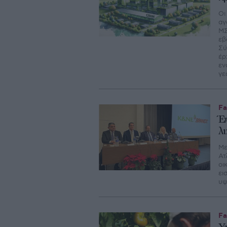
Οι
αγ
ΜΣ
εβ
Σύ
έρ
εν
γε
Fa
Έ
λ
Με
Ατ
οι
ει
υψ
Fa