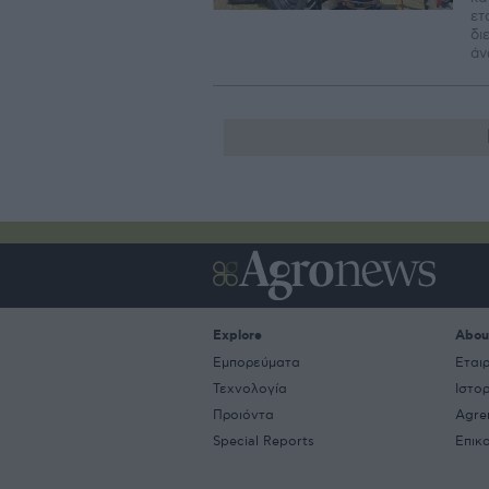
ετ
δι
άν
Explore
Abou
Εμπορεύματα
Εται
Τεχνολογία
Ιστο
Προιόντα
Agre
Special Reports
Επικ