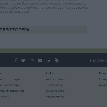
αιρείας trading (λειτουργούσε ως γραφείο αντιπροσωπείας
εθνούς εµβέλειας οµίλου), η οποία έχει αθετήσει συµφωνίες
ω των 25 εκατ. ευρώ.
ΠΕΡΙΣΣΟΤΕΡΑ
ΒΙΒΛΙΟΘΗΚ
t
Links
More
ρική ταυτότητα
Δελτία Τύπου
Συνδ
ρική αναδρομή
Εκδηλώσεις
Αγγελ
nda Ηλεκτρονικά
Συνεντεύξεις
οινωνία
Ψηφοφορίες