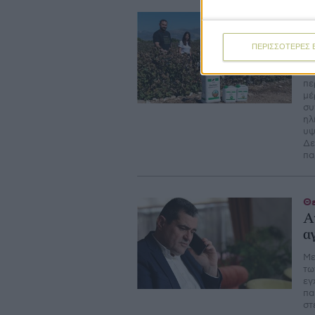
C
Υ
ΠΕΡΙΣΣΟΤΕΡΕΣ 
β
Στ
πε
µέ
συ
ηλ
υψ
∆ε
πα
Θε
A
α
Με
τω
εγ
πα
στ