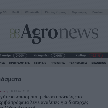
p 50
Profi
Winetrails
Eλαίας Καρπός
Τυροκόμος
Fresher
 σιτάρι
Καλαμπόκι
Κριθάρι
0,00%
0,00%
-6,71%
ΜΕΣ
ΠΡΟΓΡΑΜΜΑΤΑ
FARMING
ΠΡΟΙΟΝΤΑ
ΤΕΧΝΟΛΟΓΙΑ
BRANDING
πάσματα
εθνή
12.03.26 - 14:46
ιγότερα λιπάσματα, μείωση σοδειών, πιο
κριβά τρόφιμα λένε αναλυτές για διαταρχές