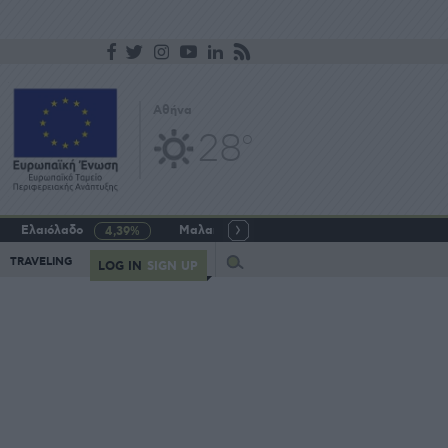
Αθήνα
28
o
Ελαιόλαδο
Μαλακό σιτάρι
Γάλα αγελαδινό
4,39%
-5,64%
Query
TRAVELING
LOG IN
SIGN UP