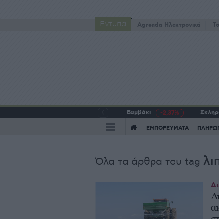
Έντυπα
Agrenda Ηλεκτρονικά
To
Βαμβάκι
Σκληρό
-2,37%
ΕΜΠΟΡΕΥΜΑΤΑ
ΠΛΗΡΩ
λι
Όλα τα άρθρα του tag
Δι
Λ
α