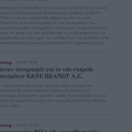
 εισαγωγείς λιπασµάτων στην ΕΕ από το 2026 θα πρέπει να
οράζουν πιστοποιητικά προσαρµογής άνθρακα (CBAM ή
ΠΑ) η τιµή των οποίων θα εξαρτάται από τη µέση
δοµαδιαία τιµή πλειστηριασµού των δικαιωµάτων του
στηµα Εµπορίας ∆ικαιωµάτων Εκποµπών. Το γεγονός αυτό
χεται να φέρει µία νέα επιβάρυνση η οποία αναµένεται να
σωµατωθεί και στις τιµές των λιπασµάτων που φτάνουν στα
ωπονικά µαγαζιά και κατά συνέπεια στον αγροτικό κόσµο.
rming
05.12.24 - 11:58
πεσαν υπογραφές για τη νέα εταιρεία
ιπασμάτων Κ&ΝΕ BRANDT Α.Ε.
 «συµµαχικές δυνάµεις» από την άλλη πλευρά του
λαντικού, θα προσπαθήσει ο όµιλος Redestos της
κογένειας Ευθυµιάδη, να κάνει πράξη την απόφασή του να
σέλθει δυναµικά στο χώρο της εµπορίας προϊόντων θρέψης
ηλής αξίας.
rming
05.12.24 - 10:28