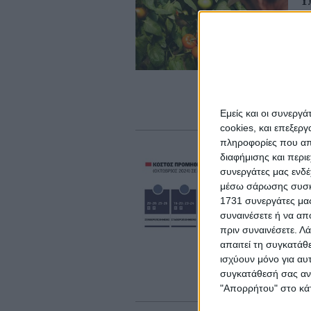
Υ
θ
Κά
συ
συ
κα
20
φυ
το
Εμείς και οι συνεργ
cookies, και επεξε
πληροφορίες που απο
Εμ
διαφήμισης και περι
Μ
συνεργάτες μας ενδέ
μέσω σάρωσης συσκευ
1
1731 συνεργάτες μας
Κα
συναινέσετε ή να απ
πρ
πριν συναινέσετε.
Λά
αν
απαιτεί τη συγκατάθ
αν
γι
ισχύουν μόνο για αυ
τι
συγκατάθεσή σας ανά
τι
"Απορρήτου" στο κάτ