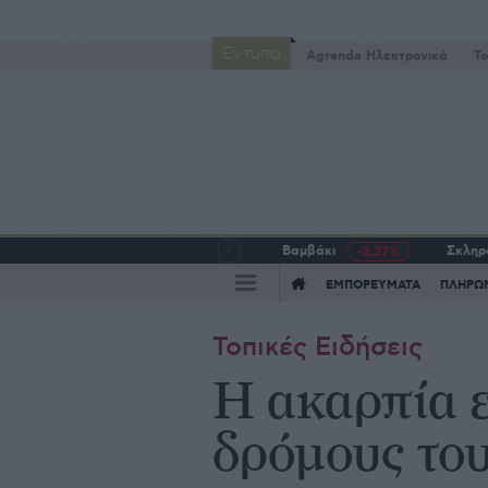
Έντυπα
Agrenda Ηλεκτρονικά
To
Βαμβάκι
Σκληρό
-2,37%
ΕΜΠΟΡΕΥΜΑΤΑ
ΠΛΗΡΩ
Τοπικές Ειδήσεις
Η ακαρπία ε
δρόμους του