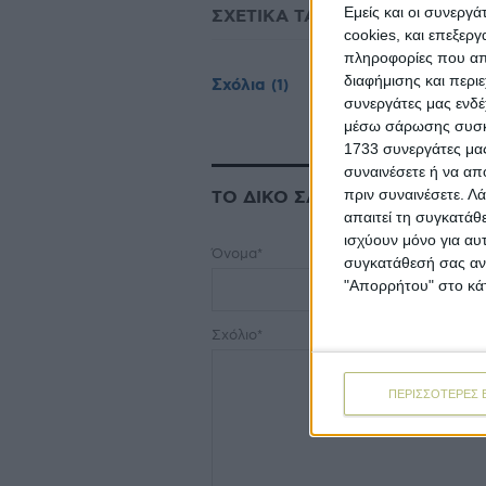
Εμείς και οι συνεργ
ΣΧΕΤΙΚΑ TAGS
ακαρπία ελιάς
cookies, και επεξε
πληροφορίες που απο
διαφήμισης και περι
Σχόλια
(1)
συνεργάτες μας ενδέ
μέσω σάρωσης συσκευ
1733 συνεργάτες μας
συναινέσετε ή να απ
πριν συναινέσετε.
Λά
ΤΟ ΔΙΚΟ ΣΑΣ ΣΧΟΛΙΟ
απαιτεί τη συγκατάθ
ισχύουν μόνο για αυ
Όνομα*
συγκατάθεσή σας ανά
"Απορρήτου" στο κάτ
Σχόλιο*
ΠΕΡΙΣΣΟΤΕΡΕΣ 