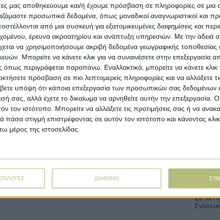
άτες μας αποθηκεύουμε και/ή έχουμε πρόσβαση σε πληροφορίες σε μια
συγκέντρωση διαμαρτυρίας
ργαζόμαστε προσωπικά δεδομένα, όπως μοναδικοί αναγνωριστικοί και 
στέλλονται από μια συσκευή για εξατομικευμένες διαφημίσεις και περ
εχομένου, έρευνα ακροατηρίου και ανάπτυξη υπηρεσιών.
Με την άδειά σα
Προσθήκη σχολίου
New
χεται να χρησιμοποιήσουμε ακριβή δεδομένα γεωγραφικής τοποθεσίας 
ών. Μπορείτε να κάνετε κλικ για να συναινέσετε στην επεξεργασία απ
Πληρωμέ
 όπως περιγράφεται παραπάνω. Εναλλακτικά, μπορείτε να κάνετε κλικ γ
οκτήσετε πρόσβαση σε πιο λεπτομερείς πληροφορίες και να αλλάξετε τι
Στόχος
βετε υπόψη ότι κάποια επεξεργασία των προσωπικών σας δεδομένων ε
το μήν
εσή σας, αλλά έχετε το δικαίωμα να αρνηθείτε αυτήν την επεξεργασία. 
τόν τον ιστότοπο. Μπορείτε να αλλάξετε τις προτιμήσεις σας ή να ανακα
Email*
 πάσα στιγμή επιστρέφοντας σε αυτόν τον ιστότοπο και κάνοντας κλι
Άνοιξαν
εκατ.,
ω μέρος της ιστοσελίδας.
Με υπο
προκατ
ΕΠΙΛΟΓΕΣ
ΔΙΑΦΩΝΩ
ΣΥ
Σε λειτ
Ενίσχυ