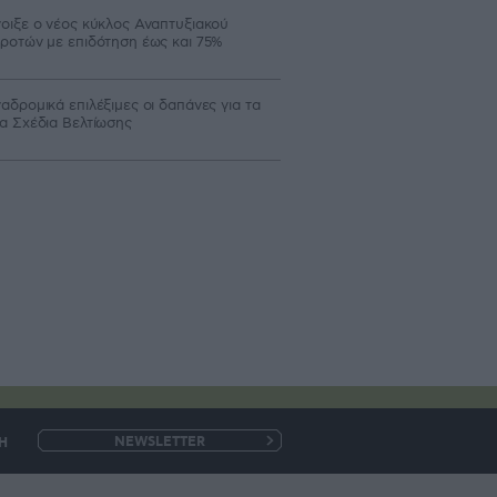
οιξε ο νέος κύκλος Αναπτυξιακού
ροτών με επιδότηση έως και 75%
αδρομικά επιλέξιμες οι δαπάνες για τα
α Σχέδια Βελτίωσης
Η
e-
mail