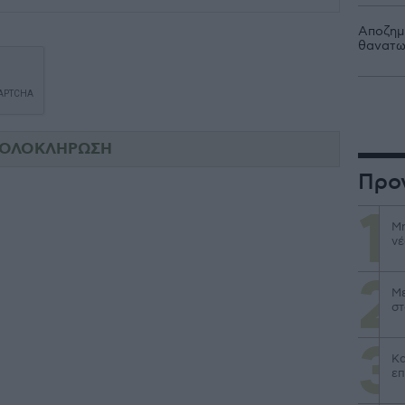
Αποζημι
θανατω
Προ
Μη
νέ
Με
στ
Κα
επ