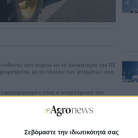
υνοδευτεί από πορεία ως το Διοικητήριο της ΠΕ
ψηφίσματος, με το πλαίσιο των αιτημάτων που
 ελαιοπαραγωγών είναι η αναπλήρωση του
και η στρεμματική στήριξη 200 ευρώ ανά
καλλιέργεια, λόγω της ακαρπίας της ελιάς.
ην κυβέρνηση μέτρα μείωσης του κόστους
ορούν οι καταναλωτές να αγοράζουν τα
μές.
Σεβόμαστε την ιδιωτικότητά σας