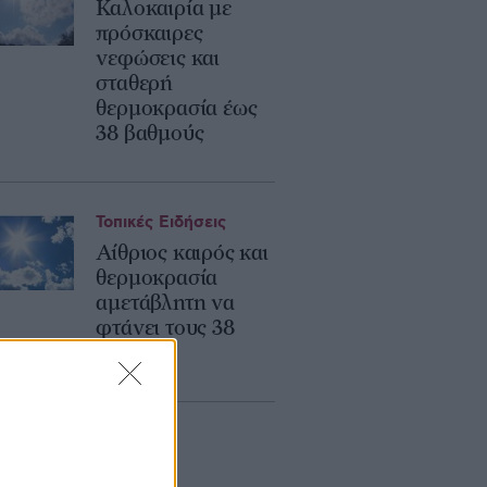
Καλοκαιρία με
πρόσκαιρες
νεφώσεις και
σταθερή
θερμοκρασία έως
38 βαθμούς
Τοπικές Ειδήσεις
Αίθριος καιρός και
θερμοκρασία
αμετάβλητη να
φτάνει τους 38
βαθμούς