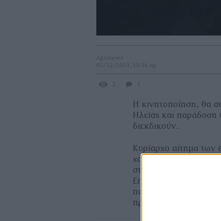
Agronews
05/12/2023, 10:36 πμ
2
1
Η κινητοποίηση, θα σ
Ηλείας και παράδοση 
διεκδικούν.
Κυρίαρχο αίτημα των
χαμένου εισοδήματος 
στρέμμα για την ελαιο
Επίσης, ζητούν από τ
παραγωγής, για να μπ
προϊόντα σε λογικές τι