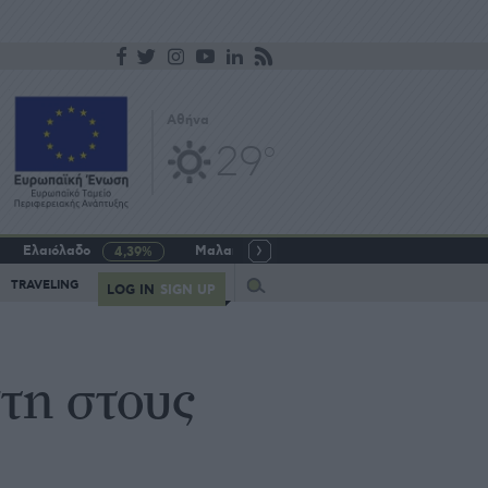
Αθήνα
29
o
Ελαιόλαδο
Μαλακό σιτάρι
Γάλα αγελαδινό
4,39%
-5,64%
Query
TRAVELING
LOG IN
SIGN UP
τη στους