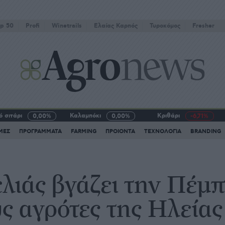
p 50
Profi
Winetrails
Eλαίας Καρπός
Τυροκόμος
Fresher
 σιτάρι
Καλαμπόκι
Κριθάρι
0,00%
0,00%
-6,71%
ΜΕΣ
ΠΡΟΓΡΑΜΜΑΤΑ
FARMING
ΠΡΟΙΟΝΤΑ
ΤΕΧΝΟΛΟΓΙΑ
BRANDING
λιάς βγάζει την Πέμπ
ς αγρότες της Ηλείας