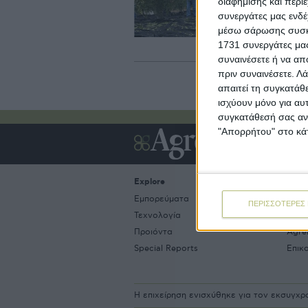
διαφήμισης και περι
Στ
συνεργάτες μας ενδέ
αν
ερ
μέσω σάρωσης συσκευ
θε
1731 συνεργάτες μας
συναινέσετε ή να απ
πριν συναινέσετε.
Λά
απαιτεί τη συγκατάθ
ισχύουν μόνο για αυ
συγκατάθεσή σας ανά
"Απορρήτου" στο κάτ
Explore
Abou
Εμπορεύματα
Εται
ΠΕΡΙΣΣΟΤΕΡΕΣ 
Τεχνολογία
Ιστο
Προιόντα
Agre
Special Reports
Επικ
Η επιχείρηση ενισχύθηκε για τον εκσυγχ