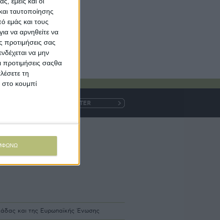
ς, εμείς και οι
και ταυτοποίησης
ό εμάς και τους
ια να αρνηθείτε να
ς προτιμήσεις σας
νδέχεται να μην
Οι προτιμήσεις σαςθα
λέσετε τη
κ στο κουμπί
Η
e-
mail
ρομές
ΜΦΩΝΩ
ίες
λλάδας και της Ευρωπαϊκής Ένωσης