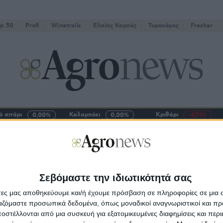
p 50
Profi
Winetrails
Eλαίας Καρπός
Τυροκόμος
Fresher
 σιτάρι
Καλαμπόκι
Κριθάρι
0,00%
0,00%
-6,71%
ΜΕΣ
ΠΡΟΓΡΑΜΜΑΤΑ
FARMING
ΠΡΟΙΟΝΤΑ
ΤΕΧΝΟΛΟΓΙΑ
BRANDING
ομβρία
Σεβόμαστε την ιδιωτικότητά σας
rming
18.01.23 - 08:05
άτες μας αποθηκεύουμε και/ή έχουμε πρόσβαση σε πληροφορίες σε μια
λυτο θέμα οι εργάτες γης, έπονται κλιματική
ργαζόμαστε προσωπικά δεδομένα, όπως μοναδικοί αναγνωριστικοί και 
λλαγή, ακριβά επιτόκια
στέλλονται από μια συσκευή για εξατομικευμένες διαφημίσεις και περ