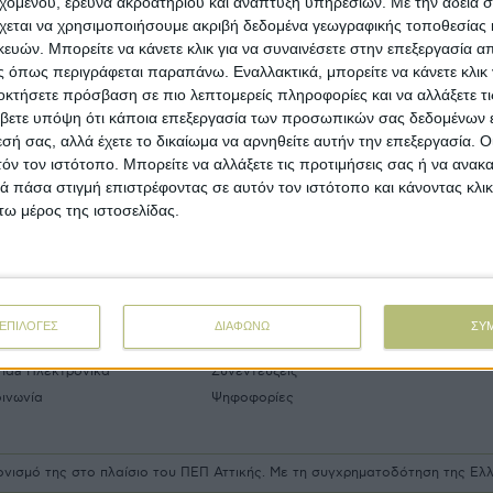
εχομένου, έρευνα ακροατηρίου και ανάπτυξη υπηρεσιών.
Με την άδειά σα
ο µεγαλύτερο πρόβληµα της ελληνικής γεωργίας τείνει να
χεται να χρησιμοποιήσουμε ακριβή δεδομένα γεωγραφικής τοποθεσίας 
αδειχθεί η επίµονη και διαρκώς εντεινόµενη έλλειψη
γατικών χεριών σε χωράφια, ελαιώνες, οπωρώνες και
ών. Μπορείτε να κάνετε κλικ για να συναινέσετε στην επεξεργασία απ
ρµοκήπια.
 όπως περιγράφεται παραπάνω. Εναλλακτικά, μπορείτε να κάνετε κλικ γ
οκτήσετε πρόσβαση σε πιο λεπτομερείς πληροφορίες και να αλλάξετε τι
βετε υπόψη ότι κάποια επεξεργασία των προσωπικών σας δεδομένων ε
εσή σας, αλλά έχετε το δικαίωμα να αρνηθείτε αυτήν την επεξεργασία. 
τόν τον ιστότοπο. Μπορείτε να αλλάξετε τις προτιμήσεις σας ή να ανακα
 πάσα στιγμή επιστρέφοντας σε αυτόν τον ιστότοπο και κάνοντας κλι
ω μέρος της ιστοσελίδας.
ΒΙΒΛΙΟΘΗΚ
t
Links
More
ρική ταυτότητα
Δελτία Τύπου
Συνδ
ΕΠΙΛΟΓΕΣ
ΔΙΑΦΩΝΩ
ΣΥ
ρική αναδρομή
Εκδηλώσεις
Αγγελ
nda Ηλεκτρονικά
Συνεντεύξεις
οινωνία
Ψηφοφορίες
ρονισμό της στο πλαίσιο του ΠΕΠ Αττικής. Με τη συγχρηματοδότηση της Ε