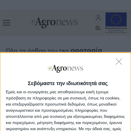
αροτραία
Όλα τα άρθρα του tag
Δικαιώματα
07.02.21 - 01:31
Η σύγκλιση των άμεσων ενισχύσεων
«κλέβει» εκτάσεις από αροτραία
Σεβόμαστε την ιδιωτικότητά σας
Εμείς και οι συνεργάτες μας αποθηκεύουμε και/ή έχουμε
πρόσβαση σε πληροφορίες σε μια συσκευή, όπως τα cookies,
Κοινή Αγροτική Πολιτική
01.02.21 - 09:22
και επεξεργαζόμαστε προσωπικά δεδομένα, όπως μοναδικοί
Αμειψισπορά στο 20% και μοντέλο
αναγνωριστικοί και προσαρμοσμένες πληροφορίες που
υλοποίησης σημεία τριβής στην ΕΕ
αποστέλλονται από μια συσκευή για εξατομικευμένες διαφημίσεις
και περιεχόμενο, μέτρηση διαφήμισης και περιεχομένου, έρευνα
ακροατηρίου και ανάπτυξη υπηρεσιών.
Με την άδειά σας, εμείς