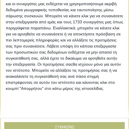
και οι συνεργάτες μας ενδέχεται να χρησιμοποιήσουμε ακριβή
δεδομένα γεωγραφικής τοποθεσίας και ταυτοποίησης μέσω
σάρωσης συσκευών. Μπορείτε να κάνετε κλικ για να συναινέσετε
στην επεξεργασία από εμάς και τους 1733 συνεργάτες μας όπως
περιγράφεται παραπάνω. Εναλλακτικά, μπορείτε να κάνετε κλικ
για να αρνηθείτε να συναινέσετε ή να αποκτήσετε πρόσβαση σε
πιο λεπτομερείς πληροφορίες και να αλλάξετε τις προτιμήσεις
σας πριν συναινέσετε.
Λάβετε υπόψη ότι κάποια επεξεργασία
ΒΙΒΛΙΟΘΗΚΗ
των προσωπικών σας δεδομένων ενδέχεται να μην απαιτεί τη
συγκατάθεσή σας, αλλά έχετε το δικαίωμα να αρνηθείτε αυτήν
την επεξεργασία. Οι προτιμήσεις σαςθα ισχύουν μόνο για αυτόν
e-
τον ιστότοπο. Μπορείτε να αλλάξετε τις προτιμήσεις σας ή να
mail
ανακαλέσετε τη συγκατάθεσή σας ανά πάσα στιγμή
επιστρέφοντας σε αυτόν τον ιστότοπο και κάνοντας κλικ στο
Explore
About
κουμπί "Απορρήτου" στο κάτω μέρος της ιστοσελίδας.
Εμπορεύματα
Εταιρική ταυτότητα
Τεχνολογία
Ιστορική αναδρομή
Προιόντα
Agrenda Ηλεκτρονικά
Special Reports
Επικοινωνία
ΣΥΜΦΩΝΩ