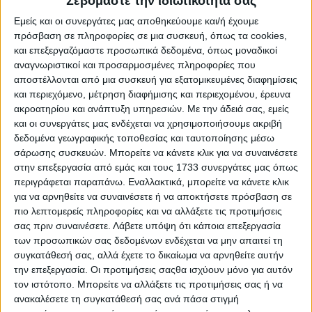
Σεβόμαστε την ιδιωτικότητά σας
Πληρωμές
15.01.25 - 08:15
Εμείς και οι συνεργάτες μας αποθηκεύουμε και/ή έχουμε
Μέχρι 19 Ιανουαρίου διορθώσεις
πρόσβαση σε πληροφορίες σε μια συσκευή, όπως τα cookies,
monitoring 345.605 αγροτεµαχίων
και επεξεργαζόμαστε προσωπικά δεδομένα, όπως μοναδικοί
αντιδράσεις ΚΥΔ στο φιρμάνι
αναγνωριστικοί και προσαρμοσμένες πληροφορίες που
ΟΠΕΚΕΠΕ
αποστέλλονται από μια συσκευή για εξατομικευμένες διαφημίσεις
και περιεχόμενο, μέτρηση διαφήμισης και περιεχομένου, έρευνα
ακροατηρίου και ανάπτυξη υπηρεσιών.
Με την άδειά σας, εμείς
και οι συνεργάτες μας ενδέχεται να χρησιμοποιήσουμε ακριβή
Γνώμες
29.12.24 - 08:05
δεδομένα γεωγραφικής τοποθεσίας και ταυτοποίησης μέσω
Γράψε σβήσε Στρατηγικό, χωρίς φρένο
τα κέρδη της «τεχνικής υποστήριξης»
σάρωσης συσκευών. Μπορείτε να κάνετε κλικ για να συναινέσετε
στην επεξεργασία από εμάς και τους 1733 συνεργάτες μας όπως
περιγράφεται παραπάνω. Εναλλακτικά, μπορείτε να κάνετε κλικ
για να αρνηθείτε να συναινέσετε ή να αποκτήσετε πρόσβαση σε
Θεσμικά
20.10.24 - 08:08
πιο λεπτομερείς πληροφορίες και να αλλάξετε τις προτιμήσεις
Η μικρή εμπιστοσύνη στα Σχήματα
σας πριν συναινέσετε.
Λάβετε υπόψη ότι κάποια επεξεργασία
και η δράση του τεχνικού συμβούλου
των προσωπικών σας δεδομένων ενδέχεται να μην απαιτεί τη
συγκατάθεσή σας, αλλά έχετε το δικαίωμα να αρνηθείτε αυτήν
την επεξεργασία. Οι προτιμήσεις σαςθα ισχύουν μόνο για αυτόν
τον ιστότοπο. Μπορείτε να αλλάξετε τις προτιμήσεις σας ή να
Πληρωμές
19.10.24 - 08:32
ανακαλέσετε τη συγκατάθεσή σας ανά πάσα στιγμή
Πρώτη φορά Νοέμβριο η