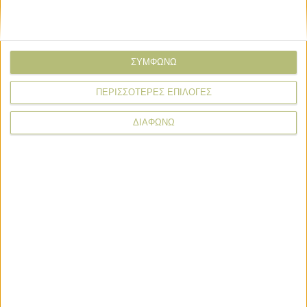
Θεσμικά
10.09.24 - 08:06
Προς παράταση πάει το ΟΣΔΕ μέχρι 7
Οκτωβρίου, εκτροχιασμός πληρωμών
ΣΥΜΦΩΝΩ
ΠΕΡΙΣΣΟΤΕΡΕΣ ΕΠΙΛΟΓΕΣ
ΠΕΡΙΣΣΟΤΕΡΑ
ΔΙΑΦΩΝΩ
ΒΙΒΛΙΟΘΗΚΗ
e-
mail