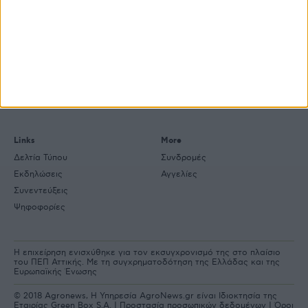
Explore
About
Εμπορεύματα
Εταιρική ταυτότητα
Τεχνολογία
Ιστορική αναδρομή
Προιόντα
Agrenda Ηλεκτρονικά
Special Reports
Επικοινωνία
Links
More
Δελτία Τύπου
Συνδρομές
Εκδηλώσεις
Αγγελίες
Συνεντεύξεις
Ψηφοφορίες
Η επιχείρηση ενισχύθηκε για τον εκσυγχρονισμό της στο πλαίσιο
του ΠΕΠ Αττικής. Με τη συγχρηματοδότηση της Ελλάδας και της
Ευρωπαϊκής Ένωσης
© 2018 Agronews, Η Υπηρεσία AgroNews.gr είναι Ιδιοκτησία της
Εταιρίας Green Box S.A. |
Προστασία προσωπικών δεδομένων
|
Όροι