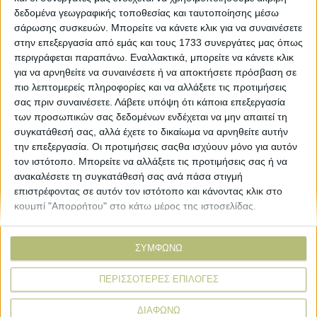
δεδομένα γεωγραφικής τοποθεσίας και ταυτοποίησης μέσω
σάρωσης συσκευών. Μπορείτε να κάνετε κλικ για να συναινέσετε
ΒΙΒΛΙΟΘΗΚΗ
στην επεξεργασία από εμάς και τους 1733 συνεργάτες μας όπως
περιγράφεται παραπάνω. Εναλλακτικά, μπορείτε να κάνετε κλικ
για να αρνηθείτε να συναινέσετε ή να αποκτήσετε πρόσβαση σε
e-
πιο λεπτομερείς πληροφορίες και να αλλάξετε τις προτιμήσεις
mail
σας πριν συναινέσετε.
Λάβετε υπόψη ότι κάποια επεξεργασία
των προσωπικών σας δεδομένων ενδέχεται να μην απαιτεί τη
συγκατάθεσή σας, αλλά έχετε το δικαίωμα να αρνηθείτε αυτήν
Explore
About
την επεξεργασία. Οι προτιμήσεις σαςθα ισχύουν μόνο για αυτόν
Εμπορεύματα
Εταιρική ταυτότητα
τον ιστότοπο. Μπορείτε να αλλάξετε τις προτιμήσεις σας ή να
Τεχνολογία
Ιστορική αναδρομή
ανακαλέσετε τη συγκατάθεσή σας ανά πάσα στιγμή
Προιόντα
Agrenda Ηλεκτρονικά
επιστρέφοντας σε αυτόν τον ιστότοπο και κάνοντας κλικ στο
Special Reports
Επικοινωνία
κουμπί "Απορρήτου" στο κάτω μέρος της ιστοσελίδας.
Links
More
ΣΥΜΦΩΝΩ
Δελτία Τύπου
Συνδρομές
ΠΕΡΙΣΣΟΤΕΡΕΣ ΕΠΙΛΟΓΕΣ
Εκδηλώσεις
Αγγελίες
Συνεντεύξεις
ΔΙΑΦΩΝΩ
Ψηφοφορίες