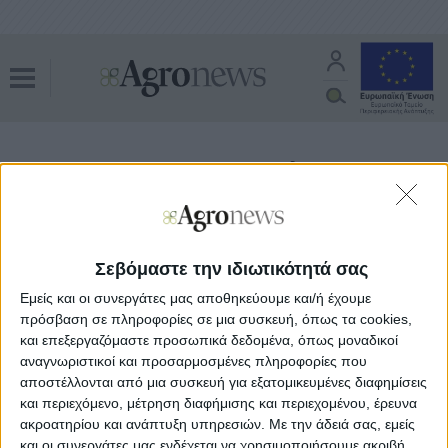
Μέρλιν
Όλα τα άρθρα του tag
Δενδροκηπευτικά
25.02.21 - 09:08
Ενίσχυση ζήτησης και τιμής σε
Σεβόμαστε την ιδιωτικότητά σας
Μέρλιν και Λάνε Λέιτ με 25 λεπτά το
κιλό
Εμείς και οι συνεργάτες μας αποθηκεύουμε και/ή έχουμε
πρόσβαση σε πληροφορίες σε μια συσκευή, όπως τα cookies,
και επεξεργαζόμαστε προσωπικά δεδομένα, όπως μοναδικοί
αναγνωριστικοί και προσαρμοσμένες πληροφορίες που
αποστέλλονται από μια συσκευή για εξατομικευμένες διαφημίσεις
και περιεχόμενο, μέτρηση διαφήμισης και περιεχομένου, έρευνα
ακροατηρίου και ανάπτυξη υπηρεσιών.
Με την άδειά σας, εμείς
και οι συνεργάτες μας ενδέχεται να χρησιμοποιήσουμε ακριβή