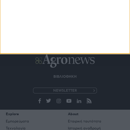
* υποχρεωτικά πεδία
ΒΙΒΛΙΟΘΗΚΗ
e-
mail
Explore
About
Εμπορεύματα
Εταιρική ταυτότητα
Τεχνολογία
Ιστορική αναδρομή