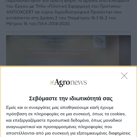
παρουσιάστηκαν για πρώτη φορά τα αρχικά αποτελέσματα
του Έργου με Τίτλο «Πιλοτική Εφαρμογή του Προτύπου
ANTIOXCERT σε κύρια Αγροδιατροφικά Προϊόντα» που
εντάσσεται στη Δράση 2 του Υπομέτρου 16.1-16.2 του
Μέτρου 16 του ΠΑΑ 2014-2020.
Σεβόμαστε την ιδιωτικότητά σας
Εμείς και οι συνεργάτες μας αποθηκεύουμε και/ή έχουμε
πρόσβαση σε πληροφορίες σε μια συσκευή, όπως τα cookies,
και επεξεργαζόμαστε προσωπικά δεδομένα, όπως μοναδικοί
αναγνωριστικοί και προσαρμοσμένες πληροφορίες που
Agronews
αποστέλλονται από μια συσκευή για εξατομικευμένες διαφημίσεις
07/02/2024, 15:04 μμ