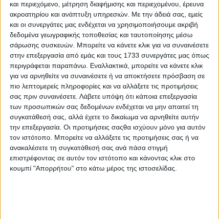
και περιεχόμενο, μέτρηση διαφήμισης και περιεχομένου, έρευνα
5
0
ακροατηρίου και ανάπτυξη υπηρεσιών.
Με την άδειά σας, εμείς
και οι συνεργάτες μας ενδέχεται να χρησιμοποιήσουμε ακριβή
δεδομένα γεωγραφικής τοποθεσίας και ταυτοποίησης μέσω
σάρωσης συσκευών. Μπορείτε να κάνετε κλικ για να συναινέσετε
Αναλυτικότερα, η Ημερίδα ξεκίνησε με την ανάλυση της
στην επεξεργασία από εμάς και τους 1733 συνεργάτες μας όπως
Μεσογειακής Διατροφής και Περιβάλλοντος από τον κ.
περιγράφεται παραπάνω. Εναλλακτικά, μπορείτε να κάνετε κλικ
Μάττα Κωνσταντίνο (Ομότιμος Καθηγητής Α.Π.Θ.) και
για να αρνηθείτε να συναινέσετε ή να αποκτήσετε πρόσβαση σε
συνέχισε με την ομιλία του κ. Κυριτσάκη Απόστολου
(Ομότιμος Καθηγητής ΔΙ.ΠΑ.Ε. και Πρόεδρος του
πιο λεπτομερείς πληροφορίες και να αλλάξετε τις προτιμήσεις
Παρατηρητηρίου Οξειδωτικού Στρες για την Υγεία και τα
σας πριν συναινέσετε.
Λάβετε υπόψη ότι κάποια επεξεργασία
Αγροτικά Προϊόντα) με αναφορά στον ρόλο των
των προσωπικών σας δεδομένων ενδέχεται να μην απαιτεί τη
αντιοξειδωτικών των τροφίμων στο Οξειδωτικό Στρες και
συγκατάθεσή σας, αλλά έχετε το δικαίωμα να αρνηθείτε αυτήν
στην υγεία γενικότερα με συγκεκριμένο παράδειγμα το
την επεξεργασία. Οι προτιμήσεις σαςθα ισχύουν μόνο για αυτόν
Ελαιόλαδο. Στη συνέχεια και κατόπιν παρουσίασης του
τον ιστότοπο. Μπορείτε να αλλάξετε τις προτιμήσεις σας ή να
Προτύπου Πιστοποίησης αντιοξειδωτικής δύναμης και του
ανακαλέσετε τη συγκατάθεσή σας ανά πάσα στιγμή
Επιχειρησιακού Σχεδίου ANTIOXCERT από τον Συντονιστή
επιστρέφοντας σε αυτόν τον ιστότοπο και κάνοντας κλικ στο
του Έργου κ. Παριανό Αλέξανδρο (GMcert),
κουμπί "Απορρήτου" στο κάτω μέρος της ιστοσελίδας.
πραγματοποιήθηκε παρουσίαση των αποτελεσμάτων
εργαστηριακών αναλύσεων της συγκέντρωσης
αντιοξειδωτικών ενώσεων στο Εξαιρετικό Παρθένο
Ελαιόλαδο «Τσουνατόλαδο» και στις Πράσινες Τσακιστές
Τσουνάτες Ελιές Χανίων (Ένωση Σελίνου), στο Σκόρδο
Βύσσας (Α.Σ.Π.Ε.Ε. Σκόρδου Βύσσας) και στο Πευκόμελο