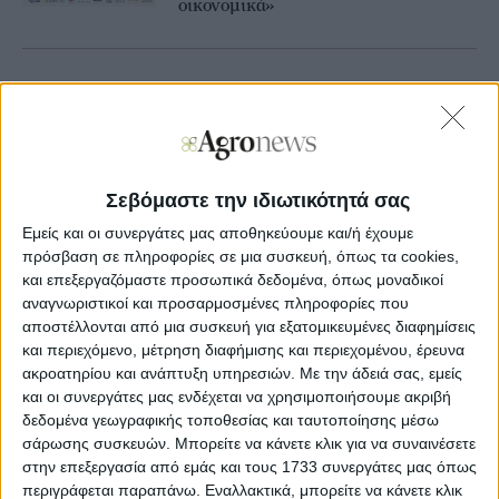
οικονομικά»
06 Μαρτίου
Πράττω ψηφιακά, λειτουργώ
οικονομικά, στο Workshop της
Agrenda στην Agrotica
Σεβόμαστε την ιδιωτικότητά σας
Εμείς και οι συνεργάτες μας αποθηκεύουμε και/ή έχουμε
10 Απριλίου
πρόσβαση σε πληροφορίες σε μια συσκευή, όπως τα cookies,
Οι προκλήσεις στον αγροτικό τομέα σε
και επεξεργαζόμαστε προσωπικά δεδομένα, όπως μοναδικοί
Ελλάδα και Υφήλιο, συντονιστείτε
αναγνωριστικοί και προσαρμοσμένες πληροφορίες που
στη συζήτηση
αποστέλλονται από μια συσκευή για εξατομικευμένες διαφημίσεις
και περιεχόμενο, μέτρηση διαφήμισης και περιεχομένου, έρευνα
ακροατηρίου και ανάπτυξη υπηρεσιών.
Με την άδειά σας, εμείς
και οι συνεργάτες μας ενδέχεται να χρησιμοποιήσουμε ακριβή
14 Φεβρουαρίου
δεδομένα γεωγραφικής τοποθεσίας και ταυτοποίησης μέσω
Ντεμπούτο στην Agrotica για την
σάρωσης συσκευών. Μπορείτε να κάνετε κλικ για να συναινέσετε
Ikorganic με πλήθος επισκεπτών στο
στην επεξεργασία από εμάς και τους 1733 συνεργάτες μας όπως
περίπτερό της
περιγράφεται παραπάνω. Εναλλακτικά, μπορείτε να κάνετε κλικ