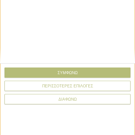
06 Φεβρουαρίου
Επενδύσεις που «βγάζουν τα λεφτά
τους» στην αγροτική τεχνολογία
06 Φεβρουαρίου
Με πριμ από την αγορά η
αντιστάθμιση εκπομπών διοξειδίου
του άνθρακα στο χωράφι
ΣΥΜΦΩΝΩ
06 Φεβρουαρίου
ΠΕΡΙΣΣΟΤΕΡΕΣ ΕΠΙΛΟΓΕΣ
Ψηφιακές λύσεις που κάνουν τη
φορολογία αγροτών παιχνιδάκι
ΔΙΑΦΩΝΩ
06 Φεβρουαρίου
Εco-schemes και νέα προϊόντα
θρέψης και φυτοπροστασίας