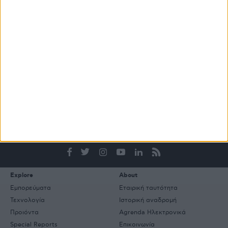
ΠΕΡΙΣΣΟΤΕΡΑ
ΒΙΒΛΙΟΘΗΚΗ
e-
mail
Explore
About
Εμπορεύματα
Εταιρική ταυτότητα
Τεχνολογία
Ιστορική αναδρομή
Προιόντα
Agrenda Ηλεκτρονικά
Special Reports
Επικοινωνία