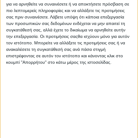
για να αρνηθείτε να συναινέσετε ή να αποκτήσετε πρόσβαση σε
πιο λεπτομερείς πληροφορίες και να αλλάξετε τις προτιμήσεις
10 Φεβρουαρίου
σας πριν συναινέσετε.
Λάβετε υπόψη ότι κάποια επεξεργασία
Χρονισμός για επενδύσεις με
των προσωπικών σας δεδομένων ενδέχεται να μην απαιτεί τη
κοινοτικό χρήμα και μοναδική
συγκατάθεσή σας, αλλά έχετε το δικαίωμα να αρνηθείτε αυτήν
προσφορά
την επεξεργασία. Οι προτιμήσεις σαςθα ισχύουν μόνο για αυτόν
τον ιστότοπο. Μπορείτε να αλλάξετε τις προτιμήσεις σας ή να
ανακαλέσετε τη συγκατάθεσή σας ανά πάσα στιγμή
επιστρέφοντας σε αυτόν τον ιστότοπο και κάνοντας κλικ στο
09 Φεβρουαρίου
κουμπί "Απορρήτου" στο κάτω μέρος της ιστοσελίδας.
Έδωσε απαντήσεις η εκδήλωση της
Agrotech για τη φορολογία αγροτών
07 Φεβρουαρίου
Οι δυνατές λύσεις της Hellagro στην
30η Agrotica
07 Φεβρουαρίου