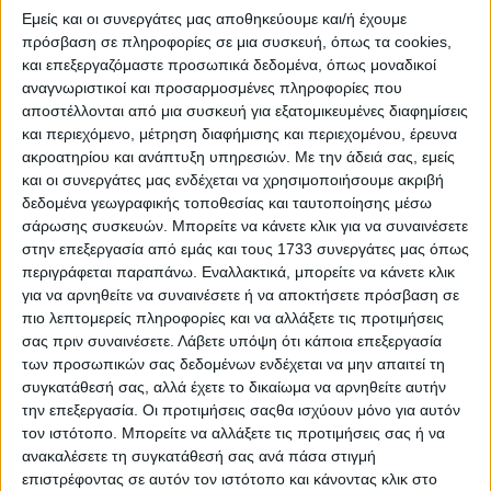
γνωρίζουν µεγάλη ζήτηση το τελευταίο διάστηµα, ενώ τα
Εμείς και οι συνεργάτες μας αποθηκεύουμε και/ή έχουμε
σνακς συνιστούν σταθερά πεδίο ανάπτυξης στην
πρόσβαση σε πληροφορίες σε μια συσκευή, όπως τα cookies,
βιοµηχανία τροφίµου.
και επεξεργαζόμαστε προσωπικά δεδομένα, όπως μοναδικοί
αναγνωριστικοί και προσαρμοσμένες πληροφορίες που
«Με την SN! BS, ελπίζουµε να εµπνεύσουµε τους εµπόρους
αποστέλλονται από μια συσκευή για εξατομικευμένες διαφημίσεις
σε όλο τον κόσµο για να αναπτύξουν περαιτέρω την
και περιεχόμενο, μέτρηση διαφήμισης και περιεχομένου, έρευνα
κατηγορία σνακ. Έχουµε πολλές ιδέες για την προσφορά
ακροατηρίου και ανάπτυξη υπηρεσιών.
Με την άδειά σας, εμείς
προϊόντων και για τις προοπτικές µιας δηµιουργικής
συσκευασίας και είµαστε πρόθυµοι να τις µοιραστούµε
και οι συνεργάτες μας ενδέχεται να χρησιμοποιήσουμε ακριβή
στο πλαίσιο της εκδήλωσης του Βερολίνου», δηλώνει ο
δεδομένα γεωγραφικής τοποθεσίας και ταυτοποίησης μέσω
Jan Doldersum, ∆ιευθυντής Αλυσίδας & Λιανικής της
σάρωσης συσκευών. Μπορείτε να κάνετε κλικ για να συναινέσετε
εταιρείας.
στην επεξεργασία από εμάς και τους 1733 συνεργάτες μας όπως
περιγράφεται παραπάνω. Εναλλακτικά, μπορείτε να κάνετε κλικ
για να αρνηθείτε να συναινέσετε ή να αποκτήσετε πρόσβαση σε
πιο λεπτομερείς πληροφορίες και να αλλάξετε τις προτιμήσεις
σας πριν συναινέσετε.
Λάβετε υπόψη ότι κάποια επεξεργασία
Διαβάστε επίσης:
Ευνοϊκές εκτιμήσεις
των προσωπικών σας δεδομένων ενδέχεται να μην απαιτεί τη
του υπουργείου Γεωργίας των ΗΠΑ για
συγκατάθεσή σας, αλλά έχετε το δικαίωμα να αρνηθείτε αυτήν
βαμβάκι, σιτάρι και καλαμπόκι
την επεξεργασία. Οι προτιμήσεις σαςθα ισχύουν μόνο για αυτόν
τον ιστότοπο. Μπορείτε να αλλάξετε τις προτιμήσεις σας ή να
ανακαλέσετε τη συγκατάθεσή σας ανά πάσα στιγμή
επιστρέφοντας σε αυτόν τον ιστότοπο και κάνοντας κλικ στο
Αξίζει να σηµειωθεί ότι όλο και περισσότεροι