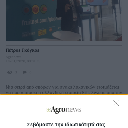
Πέτρος Γκόγκος
Agronews
18/01/2020, 09:01 πμ
3
0
Μια σειρά από σπόρων για σνακς λαχανικών ετοιµάζεται
να παρουσιάσει η ολλανδική εταιρεία Rijk Zwaan, υπό την
επωνυµία SN! BS στη Fruit Logistica τον επόµενο µήνα στο
Βερολίνο. Η Rijk Zwaan ανέπτυξε τη νέα ιδέα σε
συνεργασία µε την ολλανδική αλυσίδα πώλησης
κηπευτικών Jumbo, The Greenery και έναν αριθµό
βιοκαλλιεργητών. Σύµφωνα µε εκτιµήσεις της εταιρείας, η
Σεβόμαστε την ιδιωτικότητά σας
κατηγορία των λαχανικών µικρότερου µεγέθους,