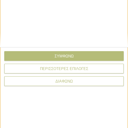
Επιχειρηματικότητα
Επιχειρηματικότητα
Νέα δεδομένα στην αγορά ζωοτροφών
με εξαγορά της ΕΛΒΙΖ από την UBM
Επιχειρηματικότητα
ΣΥΜΦΩΝΩ
Νέο εταιρικό σχήμα και επενδύσεις 25
ΠΕΡΙΣΣΟΤΕΡΕΣ ΕΠΙΛΟΓΕΣ
εκατ. από ΜΥΛΟΙ ΔΑΚΟΥ και ΗΛΙΟΣ
ΔΙΑΦΩΝΩ
Επιχειρηματικότητα
Απλώνει ρίζες το εγχείρημα του
SMERC στα όσπρια, νέες επενδύσεις
στην Άροσις-Γη Βοΐου