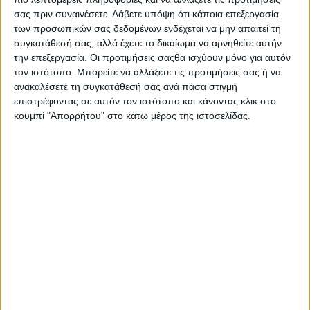
Επιχειρήσεων Σαρακάκη
διατηρεί την αποκλειστική
σας πριν συναινέσετε.
Λάβετε υπόψη ότι κάποια επεξεργασία
συνεργασία εισαγωγής και διανομής.
των προσωπικών σας δεδομένων ενδέχεται να μην απαιτεί τη
συγκατάθεσή σας, αλλά έχετε το δικαίωμα να αρνηθείτε αυτήν
Το
40%
των σπουδαστών που παρακολούθησαν το
την επεξεργασία. Οι προτιμήσεις σαςθα ισχύουν μόνο για αυτόν
πρόγραμμα, πραγματοποίησαν παράλληλα και την
τον ιστότοπο. Μπορείτε να αλλάξετε τις προτιμήσεις σας ή να
πρακτική τους άσκηση σε συνεργεία του Ομίλου,
ανακαλέσετε τη συγκατάθεσή σας ανά πάσα στιγμή
αποδεικνύοντας στην πράξη την αξία του συνδυασμού της
θεωρητικής εκπαίδευσης με την επαγγελματική εμπειρία
επιστρέφοντας σε αυτόν τον ιστότοπο και κάνοντας κλικ στο
σε πραγματικές συνθήκες εργασίας. Επιπλέον, σχεδόν
κουμπί "Απορρήτου" στο κάτω μέρος της ιστοσελίδας.
ένας στους δύο αποφοίτους ολοκλήρωσε το πρόγραμμα με
μέση βαθμολογία άνω του 8/10, γεγονός που
επιβεβαιώνει τόσο την αφοσίωση των ίδιων των
σπουδαστών όσο και την ποιότητα της εκπαιδευτικής
διαδικασίας.
Ως επιστέγασμα της ολοκλήρωσης του Β’ Κύκλου
αποφοίτων έρχεται η αξιολόγηση των ίδιων των
συμμετεχόντων, με τον μέσο βαθμό ικανοποίησης να
κυμαίνεται από
84% έως 90%
για την ποιότητα τόσο του
περιεχομένου όσο και των εγκαταστάσεων. Μαθαίνοντας
δίπλα στους άρτια καταρτισμένους μηχανικούς και
ηλεκτρολόγους του Ομίλου Επιχειρήσεων Σαρακάκη, οι
απόφοιτοι δήλωσαν απόλυτα ευχαριστημένοι από την