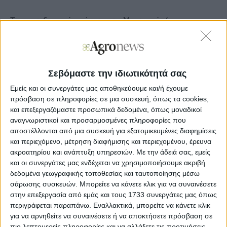
Το εκπαιδευτικό πρόγραμμα «Μηχανικός/
Ηλεκτρολόγος Επαγγελματικών Οχημάτων -
Μηχανημάτων Έργου & Μηχανών Θαλάσσης»
(Commercial Vehicles & Machinery Engineer) το οποίο
είναι μία πρωτοβουλία του Ομίλου Επιχειρήσεων
Σαρακάκη και της Ανώτερης Σχολής ΑΚΜΗ, ξεκίνησε
Σεβόμαστε την ιδιωτικότητά σας
την ακαδημαϊκή χρονιά 2023-24 και είναι το πρώτο
hands
-
on
εκπαιδευτικό πρόγραμμα +250 ωρών στη
Εμείς και οι συνεργάτες μας αποθηκεύουμε και/ή έχουμε
χώρα μας που σχεδιάστηκε για να εστιάσει
πρόσβαση σε πληροφορίες σε μια συσκευή, όπως τα cookies,
αποκλειστικά στα επαγγελματικά οχήματα, τα
και επεξεργαζόμαστε προσωπικά δεδομένα, όπως μοναδικοί
μηχανήματα έργου και τις μηχανές Θαλάσσης.
αναγνωριστικοί και προσαρμοσμένες πληροφορίες που
αποστέλλονται από μια συσκευή για εξατομικευμένες διαφημίσεις
Το
65%
του προγράμματος εστιάζει στην πρακτική
και περιεχόμενο, μέτρηση διαφήμισης και περιεχομένου, έρευνα
εξάσκηση, σε πραγματικές συνθήκες συνεργείου, και σε
ακροατηρίου και ανάπτυξη υπηρεσιών.
Με την άδειά σας, εμείς
εργαστηριακές ασκήσεις στις σύγχρονες εγκαταστάσεις
και οι συνεργάτες μας ενδέχεται να χρησιμοποιήσουμε ακριβή
του Ομίλου Επιχειρήσεων Σαρακάκη - δημιουργώντας
δεδομένα γεωγραφικής τοποθεσίας και ταυτοποίησης μέσω
καταρτισμένους επαγγελματίες στην επισκευή και τη
σάρωσης συσκευών. Μπορείτε να κάνετε κλικ για να συναινέσετε
συντήρηση επαγγελματικών οχημάτων, μηχανημάτων
έργου και μηχανών θαλάσσης κορυφαίων brands,
στην επεξεργασία από εμάς και τους 1733 συνεργάτες μας όπως
όπως
Volvo Trucks & Buses,
Renault
Trucks
, Volvo
περιγράφεται παραπάνω. Εναλλακτικά, μπορείτε να κάνετε κλικ
Construction Equipment, Komatsu
για να αρνηθείτε να συναινέσετε ή να αποκτήσετε πρόσβαση σε
και Volvo
Penta,
εταιρείες με τις οποίες ο
Όμιλος
πιο λεπτομερείς πληροφορίες και να αλλάξετε τις προτιμήσεις