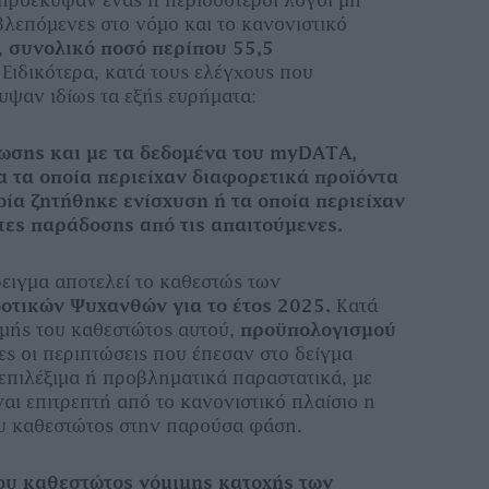
βλεπόμενες στο νόμο και το κανονιστικό
,
συνολικό ποσό περίπου 55,5
. Ειδικότερα, κατά τους ελέγχους που
ψαν ιδίως τα εξής ευρήματα:
ωσης και με τα δεδομένα του myDATA,
α τα οποία περιείχαν διαφορετικά προϊόντα
οία ζητήθηκε ενίσχυση ή τα οποία περιείχαν
τες παράδοσης από τις απαιτούμενες.
ειγμα αποτελεί το καθεστώς των
οτικών Ψυχανθών για το έτος 2025.
Κατά
μής του καθεστώτος αυτού,
προϋπολογισμού
λες οι περιπτώσεις που έπεσαν στο δείγμα
 επιλέξιμα ή προβληματικά παραστατικά, με
αι επιτρεπτή από το κανονιστικό πλαίσιο η
 καθεστώτος στην παρούσα φάση.
υ καθεστώτος νόμιμης κατοχής των