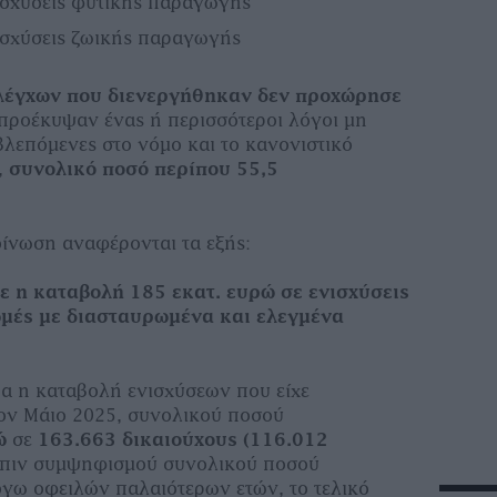
νισχύσεις φυτικής παραγωγής
νισχύσεις ζωικής παραγωγής
ελέγχων που διενεργήθηκαν δεν προχώρησε
 προέκυψαν ένας ή περισσότεροι λόγοι μη
βλεπόμενες στο νόμο και το κανονιστικό
,
συνολικό ποσό περίπου 55,5
.
ίνωση αναφέρονται τα εξής:
 η καταβολή 185 εκατ. ευρώ σε ενισχύσεις
μές με διασταυρωμένα και ελεγμένα
 η καταβολή ενισχύσεων που είχε
τον Μάιο 2025, συνολικού ποσού
ώ
σε
163.663 δικαιούχους (116.012
όπιν συμψηφισμού συνολικού ποσού
όγω οφειλών παλαιότερων ετών, το τελικό