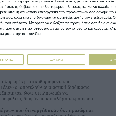
 όπως περιγράφεται παραπάνω. Εναλλακτικά, μπορείτε να κάνετε κλικ γ
οκτήσετε πρόσβαση σε πιο λεπτομερείς πληροφορίες και να αλλάξετε τι
βετε υπόψη ότι κάποια επεξεργασία των προσωπικών σας δεδομένων ε
βάνονται ενισχύσεις για τη βασική, την
εσή σας, αλλά έχετε το δικαίωμα να αρνηθείτε αυτήν την επεξεργασία. 
ους γεωργούς νεαρής ηλικίας, καθώς και για
τόν τον ιστότοπο. Μπορείτε να αλλάξετε τις προτιμήσεις σας ή να ανακα
ι, το σκληρό και μαλακό σιτάρι, το κριθάρι, το
 πάσα στιγμή επιστρέφοντας σε αυτόν τον ιστότοπο και κάνοντας κλι
, η βιομηχανική τομάτα, τα πορτοκάλια προς
ω μέρος της ιστοσελίδας.
μα όσπρια, οι σπόροι προς σπορά, η
α μήλα, η κτηνοτροφική σόγια, καθώς και οι
ις στον τομέα του πρόβειου, αιγείου και
ε αναλυτικό πίνακα πληρωμών κατωτέρω).
ΕΠΙΛΟΓΕΣ
ΔΙΑΦΩΝΩ
ΣΥ
ταμένων ψηφιακών και διασταυρωτικών
 πληρωμές με εκκαθαρισμένα και
ι έλεγχοι αποτελούν ουσιαστική διαδικασία
εξιμότητας, ώστε οι πληρωμές να
 ασφάλεια, διαφάνεια και πλήρη τεκμηρίωση.
ελέγχων που διενεργήθηκαν δεν προχώρησε
 προέκυψαν ένας ή περισσότεροι λόγοι μη