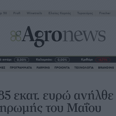
p 50
Profi
Winetrails
Eλαίας Καρπός
Τυροκόμος
Fresher
 σιτάρι
Καλαμπόκι
Κριθάρι
0,00%
0,00%
-6,71%
ΜΕΣ
ΠΡΟΓΡΑΜΜΑΤΑ
FARMING
ΠΡΟΙΟΝΤΑ
ΤΕΧΝΟΛΟΓΙΑ
BRANDING
85 εκατ. ευρώ ανήλθε 
ληρωμής του Μαΐου