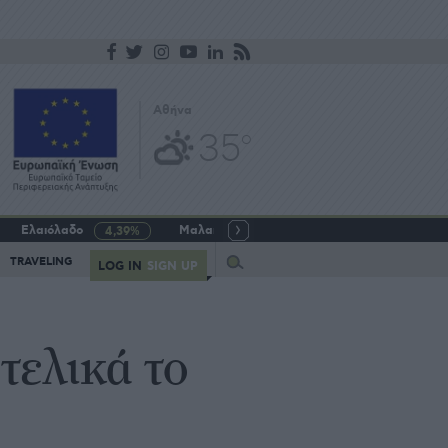
Αθήνα
35
o
Ελαιόλαδο
Μαλακό σιτάρι
Γάλα αγελαδινό
4,39%
-5,64%
Query
TRAVELING
LOG IN
SIGN UP
τελικά το