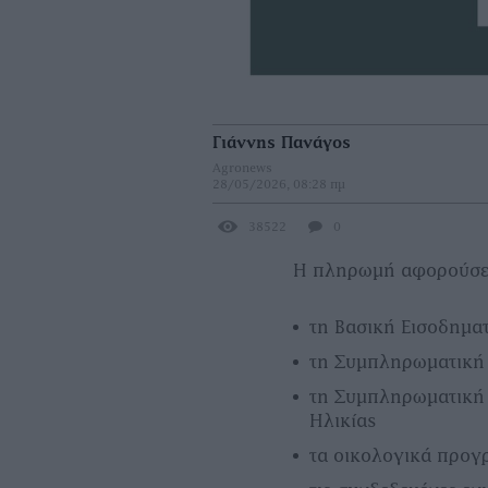
Γιάννης Πανάγος
Agronews
28/05/2026, 08:28 πμ
38522
0
Η πληρωμή αφορούσε,
τη Βασική Εισοδηματ
τη Συμπληρωματική 
τη Συμπληρωματική 
Ηλικίας
τα οικολογικά προγ