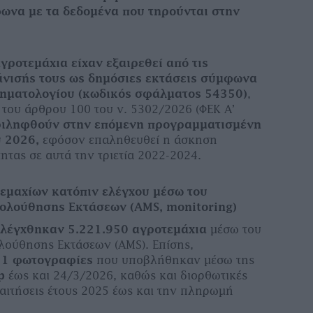
ωνα με τα δεδομένα που τηρούνται στην
γροτεμάχια είχαν εξαιρεθεί από τις
νισής τους ως δημόσιες εκτάσεις σύμφωνα
Κτηματολογίου (κωδικός σφάλματος 54350)
,
 του άρθρου 100 του ν. 5302/2026 (ΦΕΚ Α’
ριληφθούν στην επόμενη προγραμματισμένη
υ 2026,
εφόσον επαληθευθεί η άσκηση
τας σε αυτά την τριετία 2022-2024.
εμαχίων κατόπιν ελέγχου μέσω του
ολούθησης Εκτάσεων (AMS, monitoring)
 ελέγχθηκαν 5.221.950 αγροτεμάχια
μέσω του
ούθησης Εκτάσεων (AMS). Επίσης,
51 φωτογραφίες
που υποβλήθηκαν μέσω της
ap
έως και 24/3/2026, καθώς και διορθωτικές
 αιτήσεις έτους 2025 έως και την πληρωμή