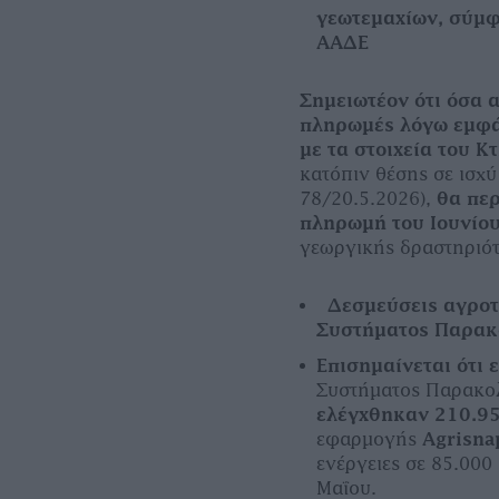
γεωτεμαχίων, σύμφ
ΑΑΔΕ
Σημειωτέον ότι όσα α
πληρωμές λόγω εμφά
με τα στοιχεία του 
κατόπιν θέσης σε ισχύ
78/20.5.2026),
θα πε
πληρωμή του Ιουνίο
γεωργικής δραστηριότη
Δεσμεύσεις αγροτ
Συστήματος Παρακ
Επισημαίνεται ότι
Συστήματος Παρακολ
ελέγχθηκαν 210.9
εφαρμογής
Agrisn
ενέργειες σε 85.000
Μαΐου.