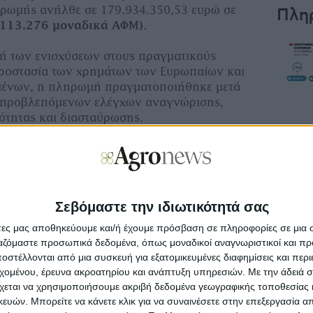
ρωμής ανήλθε σε 179.934.350,53 ευρώ σε
Πλη
(113.276 μοναδικά ΑΦΜ)
.
ή των ενισχύσεων στους πραγματικούς
προστασία των χρημάτων των Ευρωπαίων και
ένων, η πληρωμή πραγματοποιήθηκε μετά
 προβλεπόμενων ελέγχων αναγνώρισης,
μότητας και διασταύρωσης.
αφορά, μεταξύ άλλων:
ική Στήριξη για τη Βιωσιμότητα
Σεβόμαστε την ιδιωτικότητά σας
Αναδιανεμητική Εισοδηματική Στήριξη
άτες μας αποθηκεύουμε και/ή έχουμε πρόσβαση σε πληροφορίες σε μια
Εισοδηματική Στήριξη για Γεωργούς Νεαρής
ργαζόμαστε προσωπικά δεδομένα, όπως μοναδικοί αναγνωριστικοί και 
στέλλονται από μια συσκευή για εξατομικευμένες διαφημίσεις και περ
ράμματα ECO1 και ECO7
εχομένου, έρευνα ακροατηρίου και ανάπτυξη υπηρεσιών.
Με την άδειά σα
χεται να χρησιμοποιήσουμε ακριβή δεδομένα γεωγραφικής τοποθεσίας 
νισχύσεις φυτικής παραγωγής
ών. Μπορείτε να κάνετε κλικ για να συναινέσετε στην επεξεργασία απ
νισχύσεις ζωικής παραγωγής