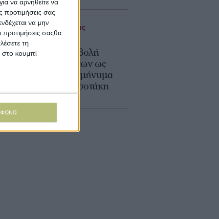
ια να αρνηθείτε να
ς προτιμήσεις σας
νδέχεται να μην
Επιδοτήσεις
Οι προτιμήσεις σαςθα
Στόχος η
λέσετε τη
προκαταβολή
κ στο κουμπί
ενισχύσεων ως
31/10 το μήνυμα
του Μητσοτάκη
ΜΦΩΝΩ