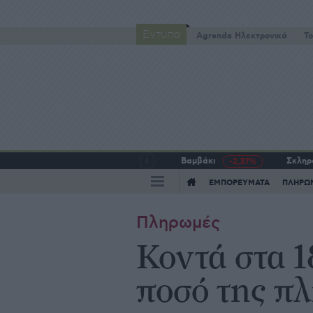
Έντυπα
Agrenda Ηλεκτρονικά
To
Βαμβάκι
Σκληρό
-2,37%
ΕΜΠΟΡΕΥΜΑΤΑ
ΠΛΗΡΩ
Πληρωμές
Κοντά στα 1
ποσό της π