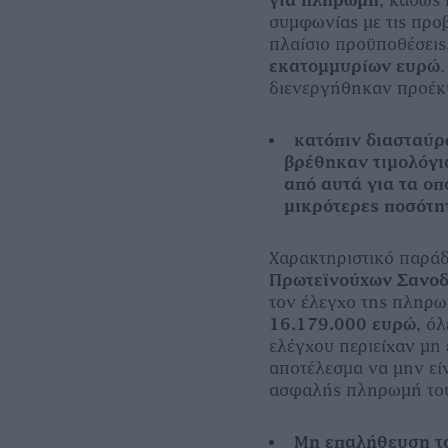
συμφωνίας με τις προ
πλαίσιο προϋποθέσεις
εκατομμυρίων ευρώ
διενεργήθηκαν προέκυ
κατόπιν διασταύρ
βρέθηκαν τιμολόγι
από αυτά για τα οπ
μικρότερες ποσότη
Χαρακτηριστικό παράδ
Πρωτεϊνούχων Σανοδ
τον έλεγχο της πληρω
16.179.000 ευρώ
, ό
ελέγχου περιείχαν μη
αποτέλεσμα να μην είν
ασφαλής πληρωμή του
Μη επαλήθευση το