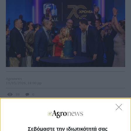
Agronews
13/05/2026, 18:00 μμ
39
0
Η επετειακή εκδήλωση πραγματοποιήθηκε στις 5 Μαίου
2026 στο Glasshouse Athens, με περισσότερους από 350
συμμετέχοντες, στελέχη της ασφαλιστικής αγοράς,
εκπροσώπους του κλάδου, συνεργάτες, πελάτες και
Σεβόμαστε την ιδιωτικότητά σας