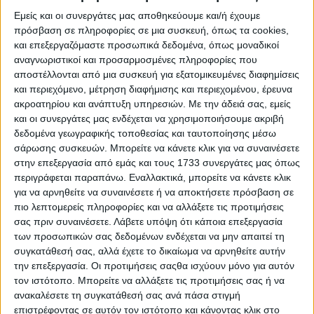
εκπροσώπους του Ομίλου Επιχειρήσεων Σαρακάκη,
Εμείς και οι συνεργάτες μας αποθηκεύουμε και/ή έχουμε
αναδεικνύοντας τη διαχρονική πορεία μιας εταιρείας που
από το 1956 έως σήμερα παραμένει σταθερά
πρόσβαση σε πληροφορίες σε μια συσκευή, όπως τα cookies,
προσηλωμένη στις αξίες της εμπιστοσύνης, της συνέπειας
και επεξεργαζόμαστε προσωπικά δεδομένα, όπως μοναδικοί
και της ανθρώπινης προσέγγισης. Στην εκδήλωση
αναγνωριστικοί και προσαρμοσμένες πληροφορίες που
συμμετείχαν εκπρόσωποι από γραφεία της ασφαλιστικής
αποστέλλονται από μια συσκευή για εξατομικευμένες διαφημίσεις
διαμεσολάβησης, αποδεικνύοντας ότι η ενότητα
και περιεχόμενο, μέτρηση διαφήμισης και περιεχομένου, έρευνα
υπερβαίνει τον ανταγωνισμό.
ακροατηρίου και ανάπτυξη υπηρεσιών.
Με την άδειά σας, εμείς
και οι συνεργάτες μας ενδέχεται να χρησιμοποιήσουμε ακριβή
Την εκδήλωση άνοιξε
ο Πρόεδρος του Ομίλου
δεδομένα γεωγραφικής τοποθεσίας και ταυτοποίησης μέσω
Επιχειρήσεων Σαρακάκη και Πρόεδρος του
σάρωσης συσκευών. Μπορείτε να κάνετε κλικ για να συναινέσετε
Ελληνοαμερικανικού Επιμελητηρίου, Ιωάννης
Σαρακάκης
, ο οποίος ευχαρίστησε θερμά όλους όσοι
στην επεξεργασία από εμάς και τους 1733 συνεργάτες μας όπως
συνέβαλαν στην πορεία της εταιρείας, τονίζοντας ότι η
περιγράφεται παραπάνω. Εναλλακτικά, μπορείτε να κάνετε κλικ
κοινή προσπάθεια όλων των ανθρώπων της αγοράς
για να αρνηθείτε να συναινέσετε ή να αποκτήσετε πρόσβαση σε
ενισχύει διαρκώς την ασφαλιστική συνείδηση στην
πιο λεπτομερείς πληροφορίες και να αλλάξετε τις προτιμήσεις
Ελλάδα και δημιουργεί τις προϋποθέσεις για τη συνολική
σας πριν συναινέσετε.
Λάβετε υπόψη ότι κάποια επεξεργασία
ανάπτυξη του κλάδου.
των προσωπικών σας δεδομένων ενδέχεται να μην απαιτεί τη
συγκατάθεσή σας, αλλά έχετε το δικαίωμα να αρνηθείτε αυτήν
Στη συνέχεια,
ο Διευθύνων Σύμβουλος του Ομίλου
την επεξεργασία. Οι προτιμήσεις σαςθα ισχύουν μόνο για αυτόν
Επιχειρήσεων Σαρακάκη, Αλέξανδρος Σαρακάκης,
τον ιστότοπο. Μπορείτε να αλλάξετε τις προτιμήσεις σας ή να
αναφέρθηκε στη μακρόχρονη διαδρομή του Ομίλου, που
ανακαλέσετε τη συγκατάθεσή σας ανά πάσα στιγμή
πλέον ξεπερνά τα 104 χρόνια, υπογραμμίζοντας τη
σταθερά ανοδική πορεία της Απόλλων και τη στρατηγική
επιστρέφοντας σε αυτόν τον ιστότοπο και κάνοντας κλικ στο