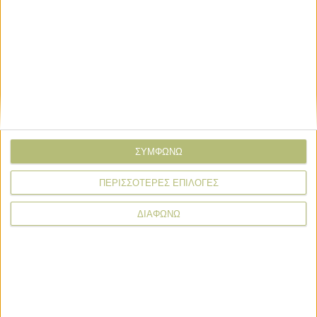
Εταιρικά Νέα
Εταιρικά Νέα
Ολοκληρώθηκε ο δεύτερος κύκλος του
προγράμματος GenAI Empowered
Educators
ΣΥΜΦΩΝΩ
Εταιρικά Νέα
ΠΕΡΙΣΣΟΤΕΡΕΣ ΕΠΙΛΟΓΕΣ
Ξανά στο τιμόνι της Αθηναϊκής
Ζυθοποιίας ο Αλέξανδρος Δανιηλίδης
ΔΙΑΦΩΝΩ
Εταιρικά Νέα
Νέος Γενικός Διευθυντής της Coca-
Cola ο Gjorgji Hristov για Ελλάδα-
Κύπρο