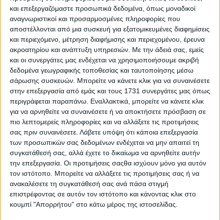
και της ανταγωνιστικότητας σημαντικών οργανισμών. Η
και επεξεργαζόμαστε προσωπικά δεδομένα, όπως μοναδικοί
επαγγελματική της πορεία χαρακτηρίζεται από στρατηγική
αναγνωριστικοί και προσαρμοσμένες πληροφορίες που
σκέψη, αποτελεσματική καθοδήγηση ομάδων και
αποστέλλονται από μια συσκευή για εξατομικευμένες διαφημίσεις
υλοποίηση πρωτοβουλιών που ενισχύουν την εταιρική
και περιεχόμενο, μέτρηση διαφήμισης και περιεχομένου, έρευνα
φήμη και την επιχειρησιακή ανάπτυξη.
ακροατηρίου και ανάπτυξη υπηρεσιών.
Με την άδειά σας, εμείς
και οι συνεργάτες μας ενδέχεται να χρησιμοποιήσουμε ακριβή
Πριν τη νέα της θέση, διετέλεσε Corporate
δεδομένα γεωγραφικής τοποθεσίας και ταυτοποίησης μέσω
Communications & CSR Director στην Campeon, ενώ
σάρωσης συσκευών. Μπορείτε να κάνετε κλικ για να συναινέσετε
προηγουμένως είχε μακρά θητεία στον Όμιλο ΟΠΑΠ, σε
καίριους τομείς όπως το Brand Marketing και το Go-to-
στην επεξεργασία από εμάς και τους 1731 συνεργάτες μας όπως
Market Strategy. Η εμπειρία της συμπληρώνεται από
περιγράφεται παραπάνω. Εναλλακτικά, μπορείτε να κάνετε κλικ
συνεργασίες με διεθνείς διαφημιστικούς ομίλους, όπως οι
για να αρνηθείτε να συναινέσετε ή να αποκτήσετε πρόσβαση σε
BBDO και Proximity Worldwide.
πιο λεπτομερείς πληροφορίες και να αλλάξετε τις προτιμήσεις
σας πριν συναινέσετε.
Λάβετε υπόψη ότι κάποια επεξεργασία
Στον νέο της ρόλο θα έχει την ευθύνη για τη συνολική
των προσωπικών σας δεδομένων ενδέχεται να μην απαιτεί τη
στρατηγική επικοινωνίας και marketing, με στόχο την
συγκατάθεσή σας, αλλά έχετε το δικαίωμα να αρνηθείτε αυτήν
ενίσχυση της παρουσίας της εταιρείας στην ελληνική
την επεξεργασία. Οι προτιμήσεις σαςθα ισχύουν μόνο για αυτόν
αγορά, την περαιτέρω εξέλιξη της εταιρικής ταυτότητας,
τον ιστότοπο. Μπορείτε να αλλάξετε τις προτιμήσεις σας ή να
την υποστήριξη των στρατηγικών και εμπορικών
ανακαλέσετε τη συγκατάθεσή σας ανά πάσα στιγμή
προτεραιοτήτων
επιστρέφοντας σε αυτόν τον ιστότοπο και κάνοντας κλικ στο
Ο Διευθύνων Σύμβουλος της TÜV NORD Hellas, κος
κουμπί "Απορρήτου" στο κάτω μέρος της ιστοσελίδας.
Χάρης Τολούμης, δήλωσε: