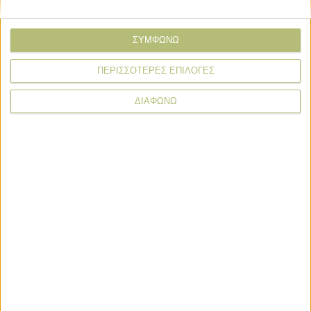
Εταιρικά Νέα
ΣΥΜΦΩΝΩ
Νέος Γενικός Διευθυντής της Coca-
Cola ο Gjorgji Hristov για Ελλάδα-
Κύπρο
ΠΕΡΙΣΣΟΤΕΡΕΣ ΕΠΙΛΟΓΕΣ
ΔΙΑΦΩΝΩ
News Wire
Πληρωμές
Προγράμματα
Προϊόντα
Τεχνολογία
Στόχος η προκαταβολή ενισχύσεων ως 31 Οκτωβρίου το
μήνυμα του Μητσοτάκη