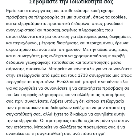
Σεβόμαστε την ιδιωτικότητά σας
Ελλάδα, την TÜV AUSTRIA Hellas, θυγατρική της TUV
AUSTRIA Group με διεθνή παρουσία σε περισσότερες από
Εμείς και οι συνεργάτες μας αποθηκεύουμε και/ή έχουμε
40 χώρες της Ευρώπης, Μέσης και Άπω Ανατολής. Κατά
πρόσβαση σε πληροφορίες σε μια συσκευή, όπως τα cookies,
την τελική αξιολόγηση η ΠΙΝΔΟΣ έλαβε πολύ υψηλή
και επεξεργαζόμαστε προσωπικά δεδομένα, όπως μοναδικοί
βαθμολογία (98,29%) για την ορθή εφαρμογή αυτού του
αναγνωριστικοί και προσαρμοσμένες πληροφορίες που
ιδιαίτερα απαιτητικού προτύπου.
αποστέλλονται από μια συσκευή για εξατομικευμένες διαφημίσεις
Η εξαιρετική αυτή επίδοση επιστεγάζει όλες τις ενέργειες
και περιεχόμενο, μέτρηση διαφήμισης και περιεχομένου, έρευνα
οι οποίες έχουν θέσει το Συνεταιρισμό σε πρότυπο της
ακροατηρίου και ανάπτυξη υπηρεσιών.
Με την άδειά σας, εμείς
πτηνοτροφικής παραγωγής σε εγχώριο και διεθνές
και οι συνεργάτες μας ενδέχεται να χρησιμοποιήσουμε ακριβή
επίπεδο, αντικατοπτρίζοντας ταυτόχρονα την υψηλή
δεδομένα γεωγραφικής τοποθεσίας και ταυτοποίησης μέσω
τεχνογνωσία της ΠΙΝΔΟΣ και τις άριστα σχεδιασμένες
σάρωσης συσκευών. Μπορείτε να κάνετε κλικ για να συναινέσετε
εγκαταστάσεις παραγωγής, που σε συνδυασμό με τα
στην επεξεργασία από εμάς και τους 1733 συνεργάτες μας όπως
προηγμένα πληροφοριακά συστήματα ιχνηλασιμότητας
περιγράφεται παραπάνω. Εναλλακτικά, μπορείτε να κάνετε κλικ
οδηγούν σε προϊόντα ανώτερης ποιότητας και υψηλά
για να αρνηθείτε να συναινέσετε ή να αποκτήσετε πρόσβαση σε
επίπεδα ασφάλειας, τόσο για την υγεία των πουλερικών
πιο λεπτομερείς πληροφορίες και να αλλάξετε τις προτιμήσεις
καθώς και του τελικού καταναλωτή.
σας πριν συναινέσετε.
Λάβετε υπόψη ότι κάποια επεξεργασία
Ειδικότερα η Βιομηχανία Επεξεργασίας Κοτόπουλου (ΒΕΚ)
των προσωπικών σας δεδομένων ενδέχεται να μην απαιτεί τη
έχοντας ξεκινήσει την επιτυχημένη λειτουργία της από
συγκατάθεσή σας, αλλά έχετε το δικαίωμα να αρνηθείτε αυτήν
τον Οκτώβριο του 2021, μέσω της προηγμένης
την επεξεργασία. Οι προτιμήσεις σαςθα ισχύουν μόνο για αυτόν
τεχνολογικά γραμμής παραγωγής έτοιμων ψημένων
τον ιστότοπο. Μπορείτε να αλλάξετε τις προτιμήσεις σας ή να
προϊόντων κοτόπουλου, παρουσίασε στο καταναλωτικό
ανακαλέσετε τη συγκατάθεσή σας ανά πάσα στιγμή
κοινό τη σειρά «Έτοιμα Ψημένα» της ΠΙΝΔΟΣ. Εντός του