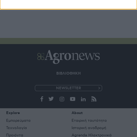
ΒΙΒΛΙΟΘΗΚΗ
e-
mail
Explore
About
Εμπορεύματα
Εταιρική ταυτότητα
Τεχνολογία
Ιστορική αναδρομή
Προιόντα
Agrenda Ηλεκτρονικά