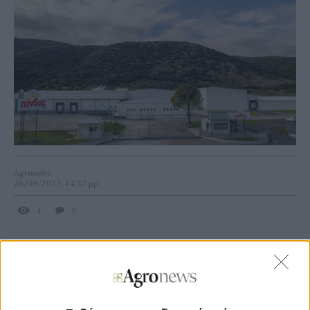
Agronews
26/09/2022, 14:57 μμ
4
0
Η πιστοποίηση έγινε σύμφωνα με το διεθνές πρότυπο IFS
(International Featured Standard) Food 7, σχετικό με την
ασφάλεια και την ποιότητα επεξεργασμένων τροφίμων
και των διαδικασιών παραγωγής, από τον κορυφαίο
Οργανισμό Πιστοποίησης και Επιθεωρήσεων στην