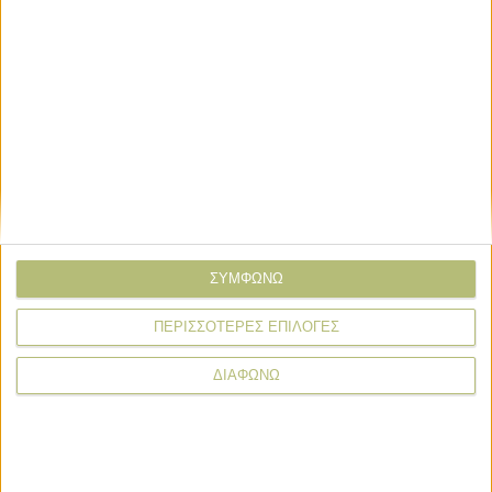
* υποχρεωτικά πεδία
Πιστοποίηση
Πιστοποίηση
Aνάκληση καπνιστής πέστροφας
λόγω παθογόνου μικροοργανισμού
ΣΥΜΦΩΝΩ
ΠΕΡΙΣΣΟΤΕΡΕΣ ΕΠΙΛΟΓΕΣ
Πιστοποίηση
ΔΙΑΦΩΝΩ
Το δρόμο για ένταξη στα ΠΟΠ-ΠΓΕ η
Φακή Εγκλουβής