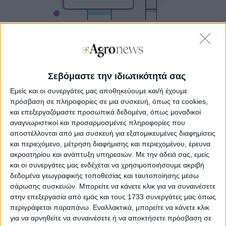
Η συγκοµιδή µεταδόθηκε ζωντανά µέσω Facebook,
επιτρέποντας σε πελάτες, συνεργάτες και κοινό από την
Ελλάδα και το εξωτερικό να παρακολουθήσουν σε
πραγµατικό χρόνο την εξέλιξη της συγκοµιδής.
Παράλληλα, παρόντες στον αγρό ήταν γεωπόνοι, έµποροι
Σεβόμαστε την ιδιωτικότητά σας
και µεταποιητές δηµητριακών, καθώς και στελέχη
γεωπονικών καταστηµάτων συνεργατών της εταιρείας.
Εμείς και οι συνεργάτες μας αποθηκεύουμε και/ή έχουμε
πρόσβαση σε πληροφορίες σε μια συσκευή, όπως τα cookies,
Το συγκεκριµένο πείραµα αποτελεί ένα από τα 22 που
και επεξεργαζόμαστε προσωπικά δεδομένα, όπως μοναδικοί
έχουν πραγµατοποιηθεί στην Ελλάδα από το καλοκαίρι
αναγνωριστικοί και προσαρμοσμένες πληροφορίες που
του 2024, και ένα από τα περίπου 100 σε σύνολο
αποστέλλονται από μια συσκευή για εξατομικευμένες διαφημίσεις
παγκοσµίως, µε τη µεγάλη πλειοψηφία τους να έχει
και περιεχόμενο, μέτρηση διαφήμισης και περιεχομένου, έρευνα
υλοποιηθεί στη Νότια Ευρώπη. Σύµφωνα µε τα
ακροατηρίου και ανάπτυξη υπηρεσιών.
Με την άδειά σας, εμείς
αποτελέσµατα του παρόντος εγχειρήµατος και τα
και οι συνεργάτες μας ενδέχεται να χρησιμοποιήσουμε ακριβή
στατιστικά της εταιρείας, η χρήση του Magna® Aktiv
δεδομένα γεωγραφικής τοποθεσίας και ταυτοποίησης μέσω
µπορεί να οδηγήσει µε ασφάλεια σε αύξηση της
παραγωγής, έως και 15%, µε βάση τα µέχρι τώρα
σάρωσης συσκευών. Μπορείτε να κάνετε κλικ για να συναινέσετε
αποτελέσµατα από τις δοκιµές σε διαφορετικές
στην επεξεργασία από εμάς και τους 1733 συνεργάτες μας όπως
καλλιέργειες και περιοχές.
περιγράφεται παραπάνω. Εναλλακτικά, μπορείτε να κάνετε κλικ
για να αρνηθείτε να συναινέσετε ή να αποκτήσετε πρόσβαση σε