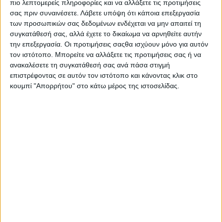
πιο λεπτομερείς πληροφορίες και να αλλάξετε τις προτιμήσεις
σας πριν συναινέσετε.
Λάβετε υπόψη ότι κάποια επεξεργασία
των προσωπικών σας δεδομένων ενδέχεται να μην απαιτεί τη
συγκατάθεσή σας, αλλά έχετε το δικαίωμα να αρνηθείτε αυτήν
την επεξεργασία. Οι προτιμήσεις σαςθα ισχύουν μόνο για αυτόν
τον ιστότοπο. Μπορείτε να αλλάξετε τις προτιμήσεις σας ή να
ανακαλέσετε τη συγκατάθεσή σας ανά πάσα στιγμή
επιστρέφοντας σε αυτόν τον ιστότοπο και κάνοντας κλικ στο
κουμπί "Απορρήτου" στο κάτω μέρος της ιστοσελίδας.
Η Μαρία Τσαλουκίδου από τη Euroagro και το κατάστημα
Γιαννιτσών και ο Αίαντας Ανθυπατόπουλος.
Παρουσίαση του πειράµατος
Το σκηνικό για την παρουσίαση του τελικού σταδίου του
πειραµατικού, στήθηκε την Παρασκευή 13 Ιουνίου στην