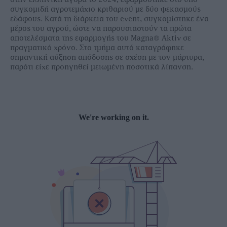
συγκοµιδή αγροτεµάχιο κριθαριού µε δύο ψεκασµούς
εδάφους. Κατά τη διάρκεια του event, συγκοµίστηκε ένα
µέρος του αγρού, ώστε να παρουσιαστούν τα πρώτα
αποτελέσµατα της εφαρµογής του Magna® Aktiv σε
πραγµατικό χρόνο. Στο τµήµα αυτό καταγράφηκε
σηµαντική αύξηση απόδοσης σε σχέση µε τον µάρτυρα,
παρότι είχε προηγηθεί µειωµένη ποσοτικά λίπανση.