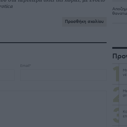
rotica
Αποζημι
θανατω
Προσθήκη σχολίου
Προ
Email*
Μη
νέ
Με
στ
Κα
επ