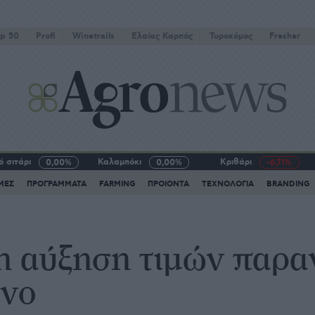
p 50
Profi
Winetrails
Eλαίας Καρπός
Τυροκόμος
Fresher
 σιτάρι
Καλαμπόκι
Κριθάρι
0,00%
0,00%
-6,71%
ΜΕΣ
ΠΡΟΓΡΑΜΜΑΤΑ
FARMING
ΠΡΟΙΟΝΤΑ
ΤΕΧΝΟΛΟΓΙΑ
BRANDING
η αύξηση τιμών παρα
ένο