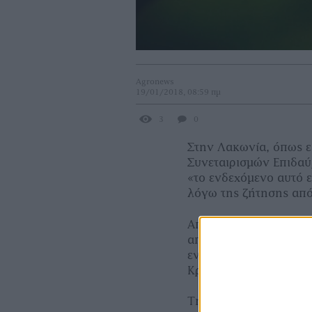
Agronews
19/01/2018, 08:59 πμ
3
0
Στην Λακωνία, όπως ε
Συνεταιρισµών Επιδαύ
«το ενδεχόµενο αυτό 
λόγω της ζήτησης από 
Από τη Νεάπολη Λακων
απολαµβάνει πλέον ο 
ενώ στα 3,85 ευρώ «έ
Κροκεών 56 τόνων.
Την ίδια ώρα, προς 3