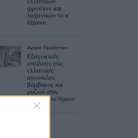
ελληνικών
φρούτων και
λαχανικών το α’
δίμηνο
Αγορά Προϊόντων
Εξαγωγικές
απώλειες στις
ελληνικές
αποστολές
βάμβακος και
ρυζιού στην
Τουρκία το 9μηνο