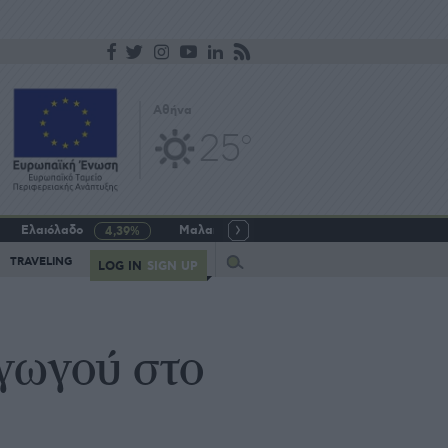
Αθήνα
25
o
Ελαιόλαδο
Μαλακό σιτάρι
Γάλα αγελαδινό
4,39%
-5,64%
Query
TRAVELING
LOG IN
SIGN UP
γωγού στο