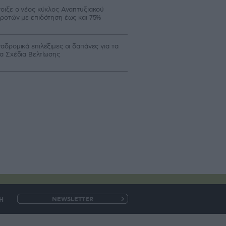
οιξε ο νέος κύκλος Αναπτυξιακού
ροτών με επιδότηση έως και 75%
αδρομικά επιλέξιμες οι δαπάνες για τα
α Σχέδια Βελτίωσης
Η
e-
mail