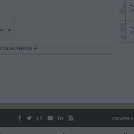
Άν
αγ
Αν
νέ
ΒΙΒΛΙΟΘΗΚ