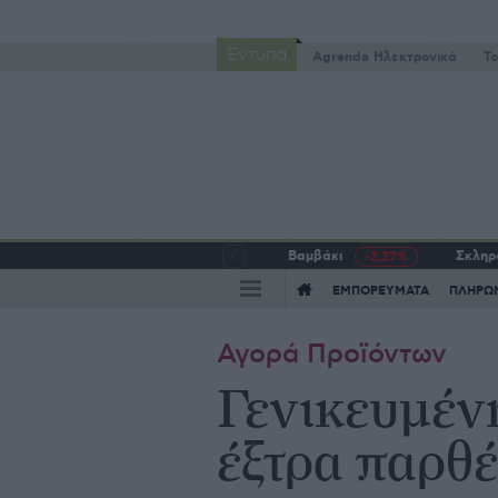
Έντυπα
Agrenda Ηλεκτρονικά
To
Βαμβάκι
Σκληρό
-2,37%
ΕΜΠΟΡΕΥΜΑΤΑ
ΠΛΗΡΩ
Αγορά Προϊόντων
Γενικευμέν
έξτρα παρθ