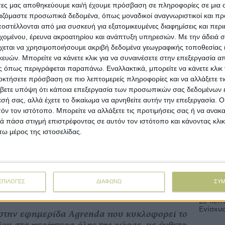
 ενώ αύξηση 5 λεπτών ανακοίνωσαν η
άτες μας αποθηκεύουμε και/ή έχουμε πρόσβαση σε πληροφορίες σε μια
ώην ΕΑΣ) στη Μεσσηνία και ο
ργαζόμαστε προσωπικά δεδομένα, όπως μοναδικοί αναγνωριστικοί και 
«Ελαιόφυλλο» στην Αιγιάλεια, που αγοράζουν
στέλλονται από μια συσκευή για εξατομικευμένες διαφημίσεις και περ
εχομένου, έρευνα ακροατηρίου και ανάπτυξη υπηρεσιών.
Με την άδειά σα
New
χεται να χρησιμοποιήσουμε ακριβή δεδομένα γεωγραφικής τοποθεσίας 
ών. Μπορείτε να κάνετε κλικ για να συναινέσετε στην επεξεργασία απ
ταν και η τιµή πώλησης µέσω διαγωνισµού,
Πληρωμέ
 όπως περιγράφεται παραπάνω. Εναλλακτικά, μπορείτε να κάνετε κλικ γ
0 τόνους ελαιόλαδο ο Αγροτικός Συνεταιρισµός
οκτήσετε πρόσβαση σε πιο λεπτομερείς πληροφορίες και να αλλάξετε τι
πήρε 3,82 ευρώ, λέει στην Agrenda ο
Στόχος
βετε υπόψη ότι κάποια επεξεργασία των προσωπικών σας δεδομένων ε
το μήν
ρισµού Γιώργος Περογιαννάκης, εκφράζοντας
εσή σας, αλλά έχετε το δικαίωμα να αρνηθείτε αυτήν την επεξεργασία. 
ια την εξέλιξη αυτή.
τόν τον ιστότοπο. Μπορείτε να αλλάξετε τις προτιμήσεις σας ή να ανακα
 πάσα στιγμή επιστρέφοντας σε αυτόν τον ιστότοπο και κάνοντας κλι
Άνοιξαν
αγωνισµός
εκατ.,
ω μέρος της ιστοσελίδας.
ά πάνω από τις τιµές που «έπαιζαν» πέρσι
σί εξασφάλισαν για τους 65 τόνους έξτρα
Με υπο
ύτητας 0,3-0,8 βαθµών, που είχαν στις
προκατ
αλαν» σε διαγωνισµό 9 αγροτικοί
ΕΠΙΛΟΓΕΣ
ΔΙΑΦΩΝΩ
ΣΥ
κλείου.
Σε λειτ
Ενίσχυ
στην εφημερίδα Agrenda που κυκλοφορεί το
ου στα περίπτερα όλης της χώρας, με ένθετο