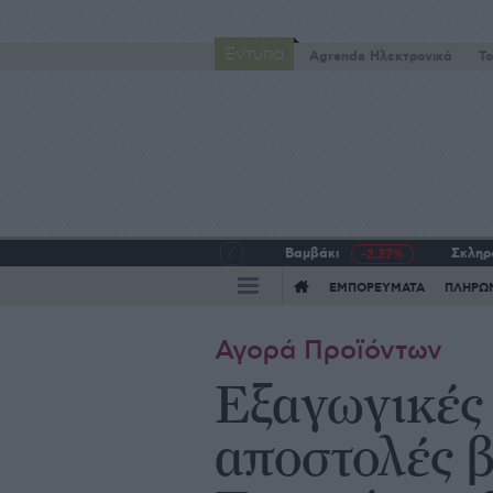
Έντυπα
Agrenda Ηλεκτρονικά
To
Βαμβάκι
Σκληρό
-2,37%
ΕΜΠΟΡΕΥΜΑΤΑ
ΠΛΗΡΩ
Αγορά Προϊόντων
Εξαγωγικές 
αποστολές β