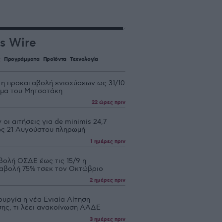
s Wire
ς
Προγράμματα
Προϊόντα
Τεχνολογία
 η προκαταβολή ενισχύσεων ως 31/10
υμα του Μητσοτάκη
22 ώρες πριν
 οι αιτήσεις για de minimis 24,7
 ως 21 Αυγούστου πληρωμή
1 ημέρες πριν
βολή ΟΣΔΕ έως τις 15/9 η
αβολή 75% τσεκ τον Οκτώβριο
2 ημέρες πριν
ουργία η νέα Ενιαία Αίτηση
σης, τι λέει ανακοίνωση ΑΑΔΕ
3 ημέρες πριν