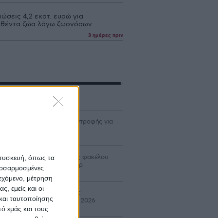
ώσεις 4,2 εκατ. ευρώ για
θέντα ζώα λόγω ζωονόσων
3 ημέρες πριν
γράμματα
χανισμό κεφαλαιακής επιστροφής για
ους προτείνει η DG AGRI
ρίδιο έως 40% σε δαπάνες φακέλου
 συσκευή, όπως τα
ον Αναπτυξιακό για τρακτέρ
προσαρμοσμένες
ιεχόμενο, μέτρηση
ς, εμείς και οι
ταβολή 24,8 εκατ. β’ δόσης
και ταυτοποίησης
ιστροφής ΕΦΚ πετρελαίου 2026
ό εμάς και τους