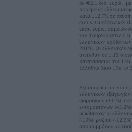
σε €2,1 δισ. ευρώ, με
παρέμεινε ελλειμματικ
κατά 112,7% σε σχέση
έτους. Οι ελληνικές 
εκατ. ευρώ, σημειώνο
την Τουρκία στην 6 η
ελληνικών προϊόντων,
2019). Οι ελληνικές ε
ανήλθαν σε 1,15 δισε
κατατάσσεται στη 13η
Ελλάδας (από 10η το 2
Αξιοσημείωτη είναι η 
ελληνικών εξαγωγών:
φαρμάκων (331%), επε
εντομοκτόνων (43,2%)
μειώθηκαν οι ελληνικ
(-19%), ρυζιού (-12,3%
απορριμμάτων χαρτιού 