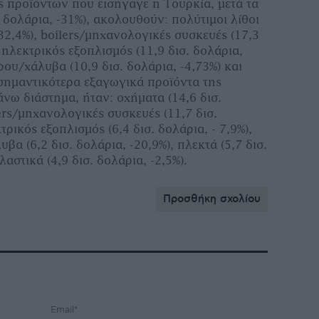
ς προϊόντων που εισήγαγε η Τουρκία, μετά τα
. δολάρια, -31%), ακολουθούν: πολύτιμοι λίθοι
132,4%), boilers/μηχανολογικές συσκευές (17,3
, ηλεκτρικός εξοπλισμός (11,9 δισ. δολάρια,
ρου/χάλυβα (10,9 δισ. δολάρια, -4,73%) και
 σημαντικότερα εξαγωγικά προϊόντα της
άνω διάστημα, ήταν: οχήματα (14,6 δισ.
lers/μηχανολογικές συσκευές (11,7 δισ.
τρικός εξοπλισμός (6,4 δισ. δολάρια, - 7,9%),
βα (6,2 δισ. δολάρια, -20,9%), πλεκτά (5,7 δισ.
λαστικά (4,9 δισ. δολάρια, -2,5%).
Προσθήκη σχολίου
Email*