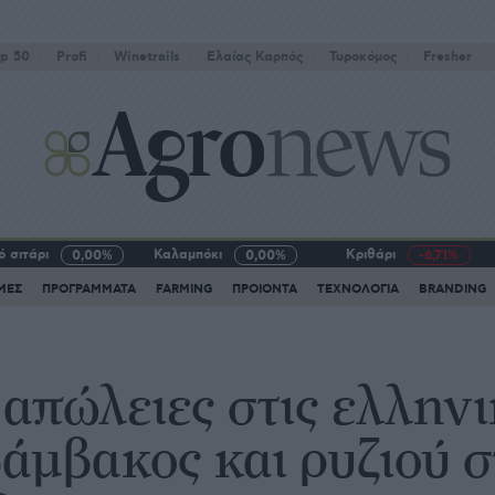
p 50
Profi
Winetrails
Eλαίας Καρπός
Τυροκόμος
Fresher
 σιτάρι
Καλαμπόκι
Κριθάρι
0,00%
0,00%
-6,71%
ΜΕΣ
ΠΡΟΓΡΑΜΜΑΤΑ
FARMING
ΠΡΟΙΟΝΤΑ
ΤΕΧΝΟΛΟΓΙΑ
BRANDING
απώλειες στις ελληνι
άμβακος και ρυζιού 