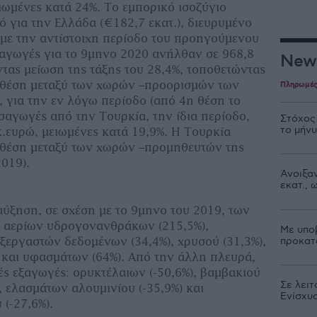
ιωμένες κατά 24%. Το εμπορικό ισοζύγιο
ό για την Ελλάδα (€182,7 εκατ.), διευρυμένο
 με την αντίστοιχη περίοδο του προηγούμενου
εξαγωγές για το 9μηνο 2020 ανήλθαν σε 968,8
New
ντας μείωση της τάξης του 28,4%, τοποθετώντας
 θέση μεταξύ των χωρών –προορισμών των
Πληρωμέ
 για την εν λόγω περίοδο (από 4η θέση το
ισαγωγές από την Τουρκία, την ίδια περίοδο,
Στόχος
το μήν
κ.ευρώ, μειωμένες κατά 19,9%. Η Τουρκία
 θέση μεταξύ των χωρών –προμηθευτών της
019).
Άνοιξαν
εκατ.,
αύξηση, σε σχέση με το 9μηνο του 2019, των
 αερίων υδρογονανθράκων (215,5%),
Με υπο
ξεργαστών δεδομένων (34,4%), χρυσού (31,3%),
προκατ
 και υφασμάτων (64%). Από την άλλη πλευρά,
ές εξαγωγές: ορυκτέλαιων (-50,6%), βαμβακιού
Σε λειτ
), ελασμάτων αλουμινίου (-35,9%) και
Ενίσχυ
(-27,6%).