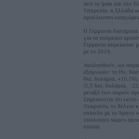
από το Ιράκ και την Ε
Υπηρεσία, η Ελλάδα κ
προέλευσης εισαγόμε
Η Γερμανία διατήρησε
για τα τούρκικα προϊό
Γερμανία σημείωσαν μι
με το 2019.
Ακολουθούν, ως σημαν
εξαγωγών: το Ην. Βασίλ
δισ. δολάρια, +10,1%), 
(5,5 δισ. δολάρια, - 2
μεταξύ των χωρών-πρ
Σημειώνεται ότι εκτός
Ουκρανία, το Βέλγιο κ
επίπεδο με το 9μηνο τ
υπόλοιπες χώρες-προ
πτώση.