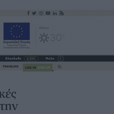
Αθήνα
30
o
Ελαιόλαδο
Μαλακό σιτάρι
Γάλα αγελαδινό
4,39%
-5,64%
Query
TRAVELING
LOG IN
SIGN UP
κές
στην