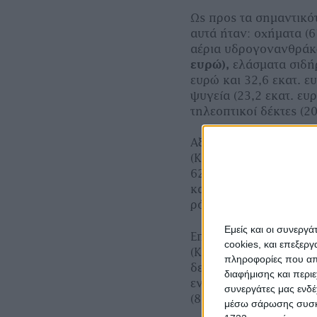
Ως προς τα σημαντικό
αυτά ήταν: οχήματα (6
αέρια υδρογονανθράκω
ευρώ),
ελάσματα σιδήρ
ευρώ και 32,6 εκατ. ε
ψυγεία (23,2 εκατ. ευ
τηλεοπτικοί δέκτες (20
Αξιοσημείωτη είναι 
(ΚΣΟ 6307) κατά 329%
6210) κατά 412% σε 6,
κατηγορίες προϊόντων
ρόμπες.
Εμείς και οι συνεργ
Επίσης, αύξηση σημεί
cookies, και επεξε
(ΚΣΟ 0302: 10,9% και 
πληροφορίες που απο
δεξαμενών από αλουμίν
διαφήμισης και περι
ενέργειας (11,5%), φ
συνεργάτες μας ενδέ
(82,9%).
μέσω σάρωσης συσκευ