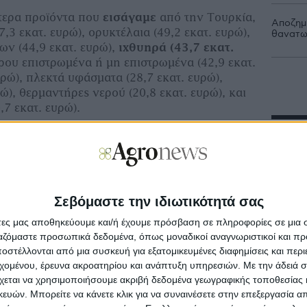
τερα προϊόντα που
εισάγαμε
από την Τουρκία,
Αποζημι
7,3 εκατ. ευρώ), ορυκτέλαια (49,2 εκατ. ευρώ),
θανατω
ν (44,9 εκατ. ευρώ),
ιχθυηρά (43,7 εκατ.
ου επιστρωμένα ή μη επιστρωμένα (42,9 εκατ.
υρώ), πλεκτά υφάσματα (28,7 εκατ. ευρώ),
ρώ), θερμαντήρες νερού (20,8 εκατ. ευρώ), και
,7 εκατ. ευρώ).
Προ
η αύξηση των ελληνικών εισαγωγών υφασμάτων
 σε 6,3 εκατ. ευρώ και των ενδυμάτων (ΚΣΟ
1 εκατ. ευρώ. Επισημαίνεται ότι οι εν λόγω
Μη
νέ
 περιλαμβάνουν τις χειρουργικές μάσκες και
Σεβόμαστε την ιδιωτικότητά σας
Με
άτες μας αποθηκεύουμε και/ή έχουμε πρόσβαση σε πληροφορίες σε μια
ωσαν, μεταξύ άλλων, οι εισαγωγές ιχθυηρών
στ
ργαζόμαστε προσωπικά δεδομένα, όπως μοναδικοί αναγνωριστικοί και 
ΚΣΟ 0304: 15,5%), χαρτιού (18,9%), δοχείων/
στέλλονται από μια συσκευή για εξατομικευμένες διαφημίσεις και περ
ιο (12%) και χάλυβα (45,4%), ηλεκτρικής
εχομένου, έρευνα ακροατηρίου και ανάπτυξη υπηρεσιών.
Με την άδειά σα
Κα
ορτηγών οχημάτων (22,5%) και μετασχηματιστών
χεται να χρησιμοποιήσουμε ακριβή δεδομένα γεωγραφικής τοποθεσίας 
επ
ών. Μπορείτε να κάνετε κλικ για να συναινέσετε στην επεξεργασία απ