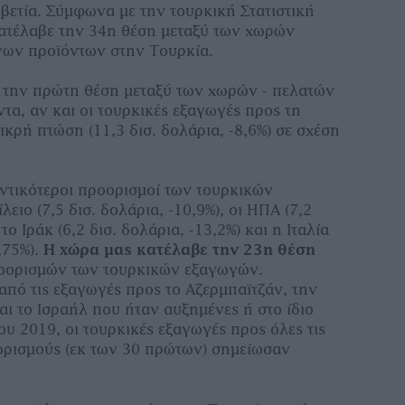
λβετία. Σύμφωνα με την τουρκική Στατιστική
ατέλαβε την 34η θέση μεταξύ των χωρών
νων προϊόντων στην Τουρκία.
 την πρώτη θέση μεταξύ των χωρών - πελατών
ντα, αν και οι τουρκικές εξαγωγές προς τη
κρή πτώση (11,3 δισ. δολάρια, -8,6%) σε σχέση
τικότεροι προορισμοί των τουρκικών
ειο (7,5 δισ. δολάρια, -10,9%), οι ΗΠΑ (7,2
το Ιράκ (6,2 δισ. δολάρια, -13,2%) και η Ιταλία
2,75%).
Η χώρα μας κατέλαβε την 23η θέση
οορισμών των τουρκικών εξαγωγών.
 από τις εξαγωγές προς το Αζερμπαϊτζάν, την
αι το Ισραήλ που ήταν αυξημένες ή στο ίδιο
ου 2019, οι τουρκικές εξαγωγές προς όλες τις
ορισμούς (εκ των 30 πρώτων) σημείωσαν