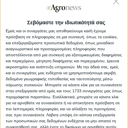
■ Η διάρκεια του βιολογικού κύκλου (πρωιµότητα)
■ Η ικανότητα ανάπτυξης αδελφιών
Σεβόμαστε την ιδιωτικότητά σας
■ Η αντοχή στο πλάγιασµα
Εμείς και οι συνεργάτες μας αποθηκεύουμε και/ή έχουμε
πρόσβαση σε πληροφορίες σε μια συσκευή, όπως τα cookies,
■ Η αντοχή στις ασθένειες (πχ σεπτοριάσεις, σκωριάσεις)
και επεξεργαζόμαστε προσωπικά δεδομένα, όπως μοναδικοί
αναγνωριστικοί και προσαρμοσμένες πληροφορίες που
■ Η αντοχή στους παγετούς και την ξηρασία.
αποστέλλονται από μια συσκευή για εξατομικευμένες διαφημίσεις
και περιεχόμενο, μέτρηση διαφήμισης και περιεχομένου, έρευνα
ακροατηρίου και ανάπτυξη υπηρεσιών.
Με την άδειά σας, εμείς
και οι συνεργάτες μας ενδέχεται να χρησιμοποιήσουμε ακριβή
δεδομένα γεωγραφικής τοποθεσίας και ταυτοποίησης μέσω
σάρωσης συσκευών. Μπορείτε να κάνετε κλικ για να συναινέσετε
στην επεξεργασία από εμάς και τους 1733 συνεργάτες μας όπως
περιγράφεται παραπάνω. Εναλλακτικά, μπορείτε να κάνετε κλικ
για να αρνηθείτε να συναινέσετε ή να αποκτήσετε πρόσβαση σε
πιο λεπτομερείς πληροφορίες και να αλλάξετε τις προτιμήσεις
σας πριν συναινέσετε.
Λάβετε υπόψη ότι κάποια επεξεργασία
των προσωπικών σας δεδομένων ενδέχεται να μην απαιτεί τη
συγκατάθεσή σας, αλλά έχετε το δικαίωμα να αρνηθείτε αυτήν