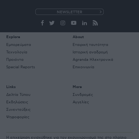
e-
mail
Explore
About
Εμπορεύματα
Εταιρική ταυτότητα
Τεχνολογία
Ιστορική αναδρομή
Προιόντα
Agrenda Ηλεκτρονικά
Special Reports
Επικοινωνία
Links
More
Δελτία Τύπου
Συνδρομές
Εκδηλώσεις
Αγγελίες
Συνεντεύξεις
Ψηφοφορίες
Η επιχείρηση ενισχύθηκε για τον εκσυγχρονισμό της στο πλαίσιο