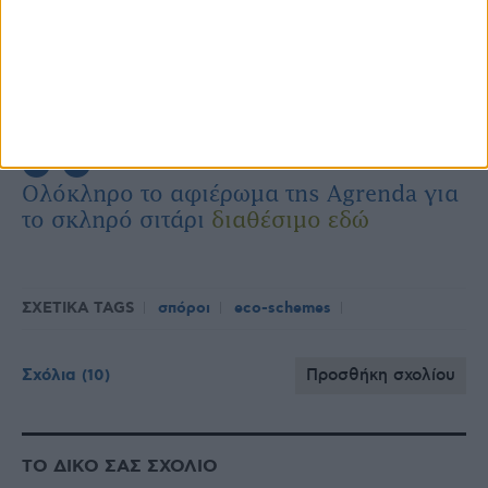
Ολόκληρο το αφιέρωμα της Agrenda για
το σκληρό σιτάρι
διαθέσιμο εδώ
ΣΧΕΤΙΚΑ TAGS
σπόροι
eco-schemes
Σχόλια
Προσθήκη σχολίου
(10)
ΤΟ ΔΙΚΟ ΣΑΣ ΣΧΟΛΙΟ