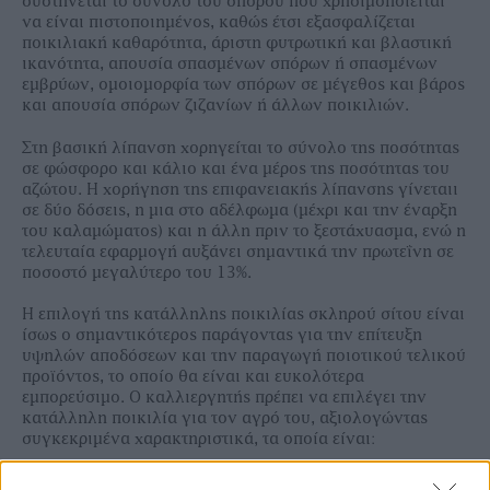
συστήνεται το σύνολο του σπόρου που χρησιµοποιείται
να είναι πιστοποιηµένος, καθώς έτσι εξασφαλίζεται
ποικιλιακή καθαρότητα, άριστη φυτρωτική και βλαστική
ικανότητα, απουσία σπασµένων σπόρων ή σπασµένων
εµβρύων, οµοιοµορφία των σπόρων σε µέγεθος και βάρος
και απουσία σπόρων ζιζανίων ή άλλων ποικιλιών.
Στη βασική λίπανση χορηγείται το σύνολο της ποσότητας
σε φώσφορο και κάλιο και ένα µέρος της ποσότητας του
αζώτου. Η χορήγηση της επιφανειακής λίπανσης γίνεταιι
σε δύο δόσεις, η µια στο αδέλφωµα (µέχρι και την έναρξη
του καλαµώµατος) και η άλλη πριν το ξεστάχυασµα, ενώ η
τελευταία εφαρµογή αυξάνει σηµαντικά την πρωτεΐνη σε
ποσοστό µεγαλύτερο του 13%.
Η επιλογή της κατάλληλης ποικιλίας σκληρού σίτου είναι
ίσως ο σηµαντικότερος παράγοντας για την επίτευξη
υψηλών αποδόσεων και την παραγωγή ποιοτικού τελικού
προϊόντος, το οποίο θα είναι και ευκολότερα
εµπορεύσιµο. Ο καλλιεργητής πρέπει να επιλέγει την
κατάλληλη ποικιλία για τον αγρό του, αξιολογώντας
συγκεκριµένα χαρακτηριστικά, τα οποία είναι:
■ Το δυναµικό παραγωγής