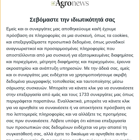
Ζυθοποιία, µε µια πλειάδα παραγωγών στη Θεσσαλία, τη
Μακεδονία και τη Θράκη, αναµένεται να υπάρξουν
αποδόσεις που θα κυµανθούν κατά µέσο όρο µεταξύ των
Σεβόμαστε την ιδιωτικότητά σας
300 και των 600 κιλών ανά στρέµµα. Οι ποικιλίες που
καλλιεργήθηκαν για λογαριασµό της Αθηναϊκής
Εμείς και οι συνεργάτες μας αποθηκεύουμε και/ή έχουμε
Ζυθοποιίας είναι οι Fatima και Zana, οι οποίες διάγουν
πρόσβαση σε πληροφορίες σε μια συσκευή, όπως τα cookies,
την τελευταία τους χρονιά, η Fortuna, που παραµένει στην
και επεξεργαζόμαστε προσωπικά δεδομένα, όπως μοναδικοί
γκάµα, η πολλά υποσχόµενη Lexy και η Guzele που ήρθε
αναγνωριστικοί και προσαρμοσμένες πληροφορίες που
για να µείνει.
αποστέλλονται από μια συσκευή για εξατομικευμένες διαφημίσεις
και περιεχόμενο, μέτρηση διαφήμισης και περιεχομένου, έρευνα
Με 19 λεπτά και 22.000 στρέµµατα η Ζυθοποιία
ακροατηρίου και ανάπτυξη υπηρεσιών.
Με την άδειά σας, εμείς
Μακεδονίας-Θράκης
και οι συνεργάτες μας ενδέχεται να χρησιμοποιήσουμε ακριβή
δεδομένα γεωγραφικής τοποθεσίας και ταυτοποίησης μέσω
Μετά τις 10 Ιουνίου, εφόσον το επιτρέψουν οι καιρικές
συνθήκες, είναι το πλάνο να ξεκινήσει το αλώνι και στα
σάρωσης συσκευών. Μπορείτε να κάνετε κλικ για να συναινέσετε
συµβασιοποιηµένα χωράφια µε βυνοποιήσιµο κριθάρι της
στην επεξεργασία από εμάς και τους 1733 συνεργάτες μας όπως
Ζυθοποιίας Μακεδονίας Θράκης. Η εταιρεία, µε έδρα στην
περιγράφεται παραπάνω. Εναλλακτικά, μπορείτε να κάνετε κλικ
Κοµοτηνή, έχει συµβόλαια µε παραγωγούς σε Ανατολική
για να αρνηθείτε να συναινέσετε ή να αποκτήσετε πρόσβαση σε
Μακεδονία και Θράκη, έως το Λαγκαδά και την Επανοµή
πιο λεπτομερείς πληροφορίες και να αλλάξετε τις προτιμήσεις
Θεσσαλονίκης, καθώς και στη Λήµνο, µε τις συνολικές
σας πριν συναινέσετε.
Λάβετε υπόψη ότι κάποια επεξεργασία
καλλιεργούµενες εκτάσεις να κυµαίνονται στα 21.000 –
των προσωπικών σας δεδομένων ενδέχεται να μην απαιτεί τη
22.000 στρέµµατα και να αφορούν στις ποικιλίες Olympic
συγκατάθεσή σας, αλλά έχετε το δικαίωμα να αρνηθείτε αυτήν
και RGT Asteroit. Σε ό,τι αφορά τις αποδόσεις όπως