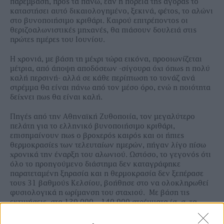
παρέµβαση, προς τα πάνω, εάν η πορεία της αγοράς το
καταστήσει αυτό δικαιολογηµένο, ξεκινά, φέτος, το αλώνι
στο βυνοποιήσιµο κριθάρι. Καιρού επιτρέποντος οι
θεριζοαλωνιστικές µηχανές, θα πιάσουν δουλειά στις
πρώτες ηµέρες του Ιουνίου.
Η χρονιά, µε βάση τη µέχρι τώρα εικόνα, προοιωνίζεται
µέτρια, από άποψη αποδόσεων -σίγουρα όχι όπως η πολύ
καλή περσινή- αλλά σε κάθε περίπτωση το τονάζ ανά
στρέµµα θα είναι πάνω από τον µέσο όρο, ενώ η ποιότητα
δείχνει πως θα είναι καλή.
Πηγές από την Αθηναϊκή Ζυθοποιία, τον µεγαλύτερο
πελάτη για το ελληνικό βυνοποιήσιµο κριθάρι,
επισηµαίνουν πως ο βροχερός καιρός και οι ήπιες
θερµοκρασίες των τελευταίων ηµερών, πήγαν λίγο πίσω
χρονικά την έναρξη του αλωνιού. Ωστόσο, το γεγονός ότι
όλο το προηγούµενο διάστηµα δεν καταγράφηκε
παρατεταµένη ξηρασία και η θερµοκρασία δεν ξεπέρασε
τους 31 βαθµούς Κελσίου, βοήθησε στο να ολοκληρωθεί
φυσιολογικά η ωρίµανση του σταχιού. Με βάση τις
εκτιµήσεις, στα 130.000 – 140.000 στρέµµατα (σ. σ. τα
10.000 στρέµµατα από αυτά είναι για σποροπαραγωγή),
που έχουν συµβασιοποιηθεί φέτος από την Αθηναϊκή