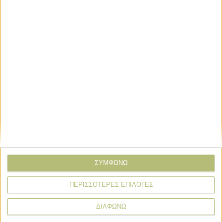
SIAL PARIS 2026: SIAL Innovation,
ένας κορυφαίος διαγωνισμός που
προωθεί την καινοτομία στη
βιομηχανία τροφίμων
Εκδηλώσεις
Επιχειρηματικός κόμβος τεχνολογίας
για την κτηνοτροφία η Zootechnia
ΣΥΜΦΩΝΩ
ΠΕΡΙΣΣΟΤΕΡΕΣ ΕΠΙΛΟΓΕΣ
ΔΙΑΦΩΝΩ
News Wire