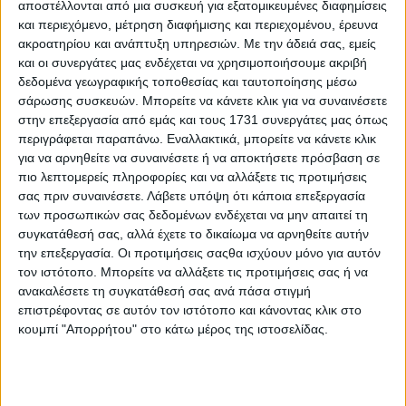
τελευταίες εξελίξεις και τάσεις στην παραγωγή, στις
αποστέλλονται από μια συσκευή για εξατομικευμένες διαφημίσεις
συσκευασίες, στην αποθήκευση, στη μεταφορά και στις
και περιεχόμενο, μέτρηση διαφήμισης και περιεχομένου, έρευνα
συναφείς τεχνολογικές εφαρμογές. Στην τελευταία
ακροατηρίου και ανάπτυξη υπηρεσιών.
Με την άδειά σας, εμείς
διοργάνωση του 2023 συμμετείχαν περισσότεροι από
και οι συνεργάτες μας ενδέχεται να χρησιμοποιήσουμε ακριβή
2.600 επαγγελματίες εκθέτες από 92 χώρες, ενώ τους
δεδομένα γεωγραφικής τοποθεσίας και ταυτοποίησης μέσω
εκθεσιακούς χώρους επισκέφτηκαν πάνω από 64.000
σάρωσης συσκευών. Μπορείτε να κάνετε κλικ για να συναινέσετε
επαγγελματίες αγοραστές και εισαγωγείς από 140 χώρες.
στην επεξεργασία από εμάς και τους 1731 συνεργάτες μας όπως
Οι συμμετέχοντες στην επιχειρηματική αποστολή θα
περιγράφεται παραπάνω. Εναλλακτικά, μπορείτε να κάνετε κλικ
έχουν την ευκαιρία να περιηγηθούν οργανωμένα στα Hall
για να αρνηθείτε να συναινέσετε ή να αποκτήσετε πρόσβαση σε
της Έκθεσης, να κάνουν νέες επαφές και να συμμετέχουν
σε συζητήσεις με ξένες εταιρείες. Παράλληλα, τους δίνεται
πιο λεπτομερείς πληροφορίες και να αλλάξετε τις προτιμήσεις
η δυνατότητα να διαμορφώσουν μια συνολική εικόνα για
σας πριν συναινέσετε.
Λάβετε υπόψη ότι κάποια επεξεργασία
τον κλάδο, τα προϊόντα διαφόρων χωρών και τον διεθνή
των προσωπικών σας δεδομένων ενδέχεται να μην απαιτεί τη
ανταγωνισμό, καθώς και να δικτυωθούν με δυνητικούς
συγκατάθεσή σας, αλλά έχετε το δικαίωμα να αρνηθείτε αυτήν
εταίρους και συνεργάτες στην γερμανική και σε άλλες
την επεξεργασία. Οι προτιμήσεις σαςθα ισχύουν μόνο για αυτόν
ξένες αγορές.
τον ιστότοπο. Μπορείτε να αλλάξετε τις προτιμήσεις σας ή να
ανακαλέσετε τη συγκατάθεσή σας ανά πάσα στιγμή
ΣΧΕΤΙΚΑ TAGS
2024
Fruit Logistica
επιστρέφοντας σε αυτόν τον ιστότοπο και κάνοντας κλικ στο
κουμπί "Απορρήτου" στο κάτω μέρος της ιστοσελίδας.
Σχόλια
Προσθήκη σχολίου
(0)