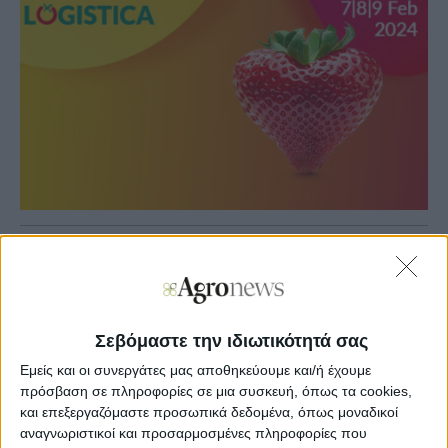
Agronews
20/12/2023, 12:18 μμ
7
0
Σεβόμαστε την ιδιωτικότητά σας
Ως η σημαντικότερη έκθεση για την προώθηση φρέσκων
Εμείς και οι συνεργάτες μας αποθηκεύουμε και/ή έχουμε
φρούτων και λαχανικών στους επαγγελματίες του
πρόσβαση σε πληροφορίες σε μια συσκευή, όπως τα cookies,
κλάδου, η Fruit Logistica (7-9 Φεβρουαρίου 2024)
και επεξεργαζόμαστε προσωπικά δεδομένα, όπως μοναδικοί
παρουσιάζει όλη τη γκάμα προϊόντων φρούτων και
λαχανικών από τις πέντε ηπείρους, καθώς και τις
αναγνωριστικοί και προσαρμοσμένες πληροφορίες που