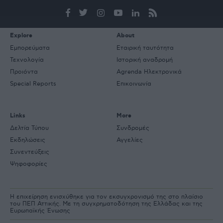
e-
mail
Explore
About
Εμπορεύματα
Εταιρική ταυτότητα
Τεχνολογία
Ιστορική αναδρομή
Προιόντα
Agrenda Ηλεκτρονικά
Special Reports
Επικοινωνία
Links
More
Δελτία Τύπου
Συνδρομές
Εκδηλώσεις
Αγγελίες
Συνεντεύξεις
Ψηφοφορίες
Η επιχείρηση ενισχύθηκε για τον εκσυγχρονισμό της στο πλαίσιο
του ΠΕΠ Αττικής. Με τη συγχρηματοδότηση της Ελλάδας και της
Ευρωπαϊκής Ένωσης