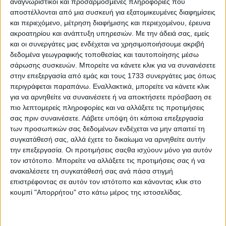
αναγνωριστικοί και προσαρμοσμένες πληροφορίες που
οικονομικές συνθήκες στην Αίγυπτο.
αποστέλλονται από μια συσκευή για εξατομικευμένες διαφημίσεις
Αναλυτικότερα, όπως ενημερώνει ο Incofruit Ηellas, η
και περιεχόμενο, μέτρηση διαφήμισης και περιεχομένου, έρευνα
Κεντρική Τράπεζα της Αιγύπτου (CBE) αύξησε το όριο
ακροατηρίου και ανάπτυξη υπηρεσιών.
Με την άδειά σας, εμείς
εξαίρεσης των πιστωτικών επιστολών (LC) για
και οι συνεργάτες μας ενδέχεται να χρησιμοποιήσουμε ακριβή
εισαγόμενες αποστολές από 5.000 δολάρια σε 500.000
δεδομένα γεωγραφικής τοποθεσίας και ταυτοποίησης μέσω
δολάρια, αρχής γενομένης από την Πέμπτη 27 Οκτωβρίου.
σάρωσης συσκευών. Μπορείτε να κάνετε κλικ για να συναινέσετε
στην επεξεργασία από εμάς και τους 1733 συνεργάτες μας όπως
Το CBE ανακοίνωσε την προηγούμενη Πέμπτη ότι θα
περιγράφεται παραπάνω. Εναλλακτικά, μπορείτε να κάνετε κλικ
ξεκινήσει τη διαδικασία σταδιακής κατάργησης μιας
για να αρνηθείτε να συναινέσετε ή να αποκτήσετε πρόσβαση σε
απόφασης του Φεβρουαρίου που όριζε τη χρήση
πιο λεπτομερείς πληροφορίες και να αλλάξετε τις προτιμήσεις
πιστωτικών επιστολών (LC) για χρηματοδότηση
εισαγωγών έως τον Δεκέμβριο του 2022.
σας πριν συναινέσετε.
Λάβετε υπόψη ότι κάποια επεξεργασία
των προσωπικών σας δεδομένων ενδέχεται να μην απαιτεί τη
Αυξημένες 17% οι εξαγωγές μήλων μέχρι στιγμής
συγκατάθεσή σας, αλλά έχετε το δικαίωμα να αρνηθείτε αυτήν
την επεξεργασία. Οι προτιμήσεις σαςθα ισχύουν μόνο για αυτόν
Οι εξαγωγές μήλων μετά την 1η Ιουλίου έως και
τον ιστότοπο. Μπορείτε να αλλάξετε τις προτιμήσεις σας ή να
4/11/2022 ανέρχονται σε 29.872 τόνους έναντι 25.525 τ.
ανακαλέσετε τη συγκατάθεσή σας ανά πάσα στιγμή
το αντίστοιχο διάστημα 2021 με τις ποσότητες προς
επιστρέφοντας σε αυτόν τον ιστότοπο και κάνοντας κλικ στο
Αίγυπτο να ανέρχονται σε 20.980 τ. έναντι 19.658 τ. ,προς
κουμπί "Απορρήτου" στο κάτω μέρος της ιστοσελίδας.
Σαουδ. Αραβία 1368 τ. έναντι 1370 τ., Ιορδανία 1714 τ.
έναντι 919 τ. και Κουβέιτ 94 έναντι 40 τ. Παρατηρείται μια
στασιμότητα την τελευταία εβδομάδα των εξαγωγών προς
Αίγυπτο. Με ανησυχία παρατηρείται επίσης εισαγωγή