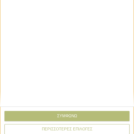
Επιλογές
Με ΦΕΚ σε ισχύ ο περιορισμός
βιντζότρατας
Επιλογές
Η μπύρα SOL μας συστήνει έξι SOL
Seekers
Επιλογές
Κερδίζουν τους Γάλλους τα ελληνικά
τρόφιμα
ΣΥΜΦΩΝΩ
ΠΕΡΙΣΣΟΤΕΡΕΣ ΕΠΙΛΟΓΕΣ