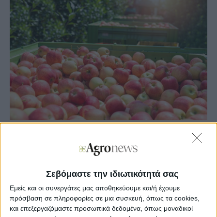
Agronews
04/11/2022, 13:52 μμ
9
0
Σεβόμαστε την ιδιωτικότητά σας
Εμείς και οι συνεργάτες μας αποθηκεύουμε και/ή έχουμε
Υπενθυμίζεται πως οι μηλοπαραγωγοί που καλλιεργούν
πρόσβαση σε πληροφορίες σε μια συσκευή, όπως τα cookies,
την πρώιμη ποικιλία Gala είχαν κυρίως επηρεαστεί το
και επεξεργαζόμαστε προσωπικά δεδομένα, όπως μοναδικοί
προηγούμενο χρονικό διάστημα από τις ιδιόρρυθμες