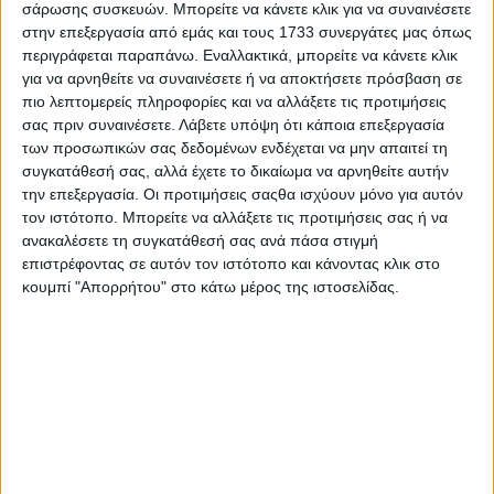
σάρωσης συσκευών. Μπορείτε να κάνετε κλικ για να συναινέσετε
καλλιέργεια που καλύπτει τους ειδικούς στόχους του
στην επεξεργασία από εμάς και τους 1733 συνεργάτες μας όπως
οικολογικού σχήματος, χωρίς να αυξάνει το κόστος
περιγράφεται παραπάνω. Εναλλακτικά, μπορείτε να κάνετε κλικ
παραγωγής και εκφράζουν την έκπληξή τους για την
για να αρνηθείτε να συναινέσετε ή να αποκτήσετε πρόσβαση σε
απουσία της από το εθνικό στρατηγικό σχέδιο.
πιο λεπτομερείς πληροφορίες και να αλλάξετε τις προτιμήσεις
σας πριν συναινέσετε.
Λάβετε υπόψη ότι κάποια επεξεργασία
Τα τρία συνεργατικά σχήματα επισημαίνουν ακόμη πως
«η σκέψη για συνδεδεμένη ενίσχυση στη συγκεκριμένη
των προσωπικών σας δεδομένων ενδέχεται να μην απαιτεί τη
καλλιέργεια, επιβάλλεται να εξεταστεί» και θυμίζουν πως
συγκατάθεσή σας, αλλά έχετε το δικαίωμα να αρνηθείτε αυτήν
στην περιοχή του ακριτικού Έβρου, τα 10 τελευταία
την επεξεργασία. Οι προτιμήσεις σαςθα ισχύουν μόνο για αυτόν
χρόνια ο ηλίανθος αποτελεί βασική επιλογή των
τον ιστότοπο. Μπορείτε να αλλάξετε τις προτιμήσεις σας ή να
παραγωγών και καλύπτει σταθερά ετησίως περί τα
ανακαλέσετε τη συγκατάθεσή σας ανά πάσα στιγμή
300.000 στρέμματα.
επιστρέφοντας σε αυτόν τον ιστότοπο και κάνοντας κλικ στο
κουμπί "Απορρήτου" στο κάτω μέρος της ιστοσελίδας.
Στη σχετική επιστολή των οργανώσεων αναφέρεται
χαρακτηριστικά:
«Αξιότιμε κ. Υπουργέ,
Μελετώντας την έκθεση για το στρατηγικό σχέδιο της
Κοινής Γεωργικής Πολιτικής ( ΣΣ ΚΓΠ), διαπιστώσαμε με
έκπληξη, ότι μία καλλιέργεια, ο ηλίανθος, δεν στηρίζεται
και δεν προωθείται, όπως άλλες αροτραίες καλλιέργειες.