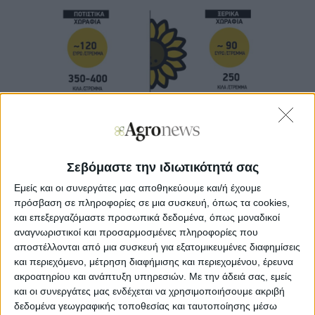
Σεβόμαστε την ιδιωτικότητά σας
Λεωνίδας Λιάμης
Agronews
Εμείς και οι συνεργάτες μας αποθηκεύουμε και/ή έχουμε
08/02/2023, 09:55 πμ
πρόσβαση σε πληροφορίες σε μια συσκευή, όπως τα cookies,
και επεξεργαζόμαστε προσωπικά δεδομένα, όπως μοναδικοί
15
0
αναγνωριστικοί και προσαρμοσμένες πληροφορίες που
αποστέλλονται από μια συσκευή για εξατομικευμένες διαφημίσεις
Με κοινή επιστολή τους προς το υπουργείο Αγροτικής
και περιεχόμενο, μέτρηση διαφήμισης και περιεχομένου, έρευνα
Ανάπτυξης και Τροφίμων, ο ΑΣΔ Ορεστιάδας «Η Ένωση»,
ακροατηρίου και ανάπτυξη υπηρεσιών.
Με την άδειά σας, εμείς
η ΕΑΣ Διδυμοτείχου και ο ΑΣΚΓΕ «Σουφλιώτικα Κελάρια»,
και οι συνεργάτες μας ενδέχεται να χρησιμοποιήσουμε ακριβή
επισημαίνουν πως το αίτημά τους είναι συμβατό με τους
δεδομένα γεωγραφικής τοποθεσίας και ταυτοποίησης μέσω
στόχους της νέας ΚΑΠ, δεδομένου ότι πρόκειται για μια