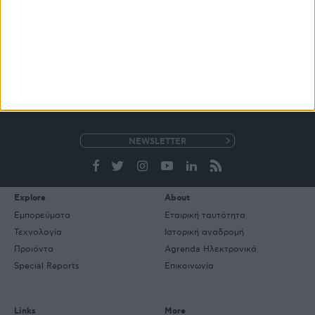
ΒΙΒΛΙΟΘΗΚΗ
e-
mail
Explore
About
Εμπορεύματα
Εταιρική ταυτότητα
Τεχνολογία
Ιστορική αναδρομή
Προιόντα
Agrenda Ηλεκτρονικά
Special Reports
Επικοινωνία
Links
More