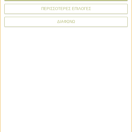
ΠΕΡΙΣΣΟΤΕΡΕΣ ΕΠΙΛΟΓΕΣ
Κουμπρίδης Λάμπρος,
Καμπρούδης Αξιώτης,
ΔΙΑΦΩΝΩ
Λάζαρος Κιτσικίδης».
Σχόλια
Προσθήκη σχολίου
(0)
ΤΟ ΔΙΚΟ ΣΑΣ ΣΧΟΛΙΟ
Όνομα*
Email*