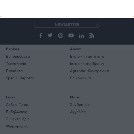
ΒΙΒΛΙΟΘΗΚΗ
e-
mail
Explore
About
Εμπορεύματα
Εταιρική ταυτότητα
Τεχνολογία
Ιστορική αναδρομή
Προιόντα
Agrenda Ηλεκτρονικά
Special Reports
Επικοινωνία
Links
More
Δελτία Τύπου
Συνδρομές
Εκδηλώσεις
Αγγελίες
Συνεντεύξεις
Ψηφοφορίες