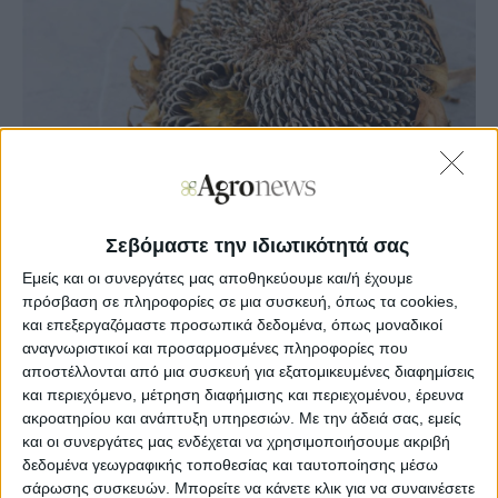
Σεβόμαστε την ιδιωτικότητά σας
Εμείς και οι συνεργάτες μας αποθηκεύουμε και/ή έχουμε
πρόσβαση σε πληροφορίες σε μια συσκευή, όπως τα cookies,
Agronews
και επεξεργαζόμαστε προσωπικά δεδομένα, όπως μοναδικοί
11/10/2024, 11:54 πμ
αναγνωριστικοί και προσαρμοσμένες πληροφορίες που
αποστέλλονται από μια συσκευή για εξατομικευμένες διαφημίσεις
14
2
και περιεχόμενο, μέτρηση διαφήμισης και περιεχομένου, έρευνα
ακροατηρίου και ανάπτυξη υπηρεσιών.
Με την άδειά σας, εμείς
De minimis στον ηλίανθο ζητούν με τεκμηρίωση έξι
και οι συνεργάτες μας ενδέχεται να χρησιμοποιήσουμε ακριβή
δήμαρχοι της ΠΕ Σερρών
δεδομένα γεωγραφικής τοποθεσίας και ταυτοποίησης μέσω
σάρωσης συσκευών. Μπορείτε να κάνετε κλικ για να συναινέσετε