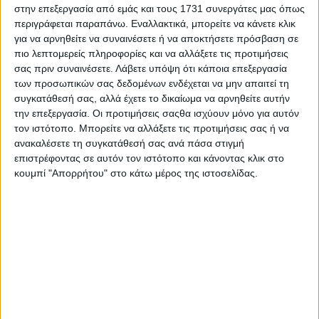
Το αίτημα των δημάρχων απευθύνεται στον υπουργό
στην επεξεργασία από εμάς και τους 1731 συνεργάτες μας όπως
Αγροτικής Ανάπτυξης Κώστα Τσιάρα και βασίζεται στην
περιγράφεται παραπάνω. Εναλλακτικά, μπορείτε να κάνετε κλικ
παρατεταμένη ανομβρία της φετινής χρονιάς, που
για να αρνηθείτε να συναινέσετε ή να αποκτήσετε πρόσβαση σε
επηρέασε αρνητικά την καλλιέργεια, καθιστώντας την
πιο λεπτομερείς πληροφορίες και να αλλάξετε τις προτιμήσεις
συγκομιδή οικονομικά ασύμφορη, δοκιμάζοντας έτσι τις
σας πριν συναινέσετε.
Λάβετε υπόψη ότι κάποια επεξεργασία
αντοχές των παραγωγών σε μία εποχή ακρίβειας και
των προσωπικών σας δεδομένων ενδέχεται να μην απαιτεί τη
αβεβαιότητας.
συγκατάθεσή σας, αλλά έχετε το δικαίωμα να αρνηθείτε αυτήν
Αναλυτικά το πλήρες περιεχόμενο της επιστολής έχει
την επεξεργασία. Οι προτιμήσεις σαςθα ισχύουν μόνο για αυτόν
ως εξής:
τον ιστότοπο. Μπορείτε να αλλάξετε τις προτιμήσεις σας ή να
ανακαλέσετε τη συγκατάθεσή σας ανά πάσα στιγμή
«Αξιότιμε κύριε Υπουργέ,
επιστρέφοντας σε αυτόν τον ιστότοπο και κάνοντας κλικ στο
κουμπί "Απορρήτου" στο κάτω μέρος της ιστοσελίδας.
Η συμβολαιακή καλλιέργεια των ενεργειακών φυτών τα
τελευταία χρόνια έχει βοηθήσει πολύ την τοπική οικονομία
των Σερρών. Ειδικότερα ο ηλίανθος, ως εναλλακτική λύση
αμειψισποράς στα χειμερινά σιτηρά, έχει προσφέρει
υπεραξία στα μη αρδευόμενα χωράφια των Δήμων μας,
που υπό άλλες συνθήκες δεν θα μπορούσαν να αποφέρουν
σημαντικά έσοδα.
Σε μία εποχή αστάθειας των διεθνών τιμών των αγροτικών
προϊόντων, η συμβολαιακή γεωργία δίνει σημαντικά
πλεονεκτήματα στον αγρότη, όπως ακριβή προγραμματισμό