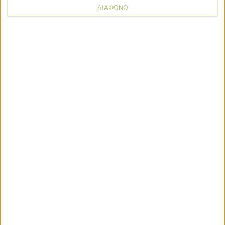
ΔΙΑΦΩΝΩ
Σχόλια
Προσθήκη σχολίου
(2)
ΤΟ ΔΙΚΟ ΣΑΣ ΣΧΟΛΙΟ
Όνομα*
Email*
Σχόλιο*