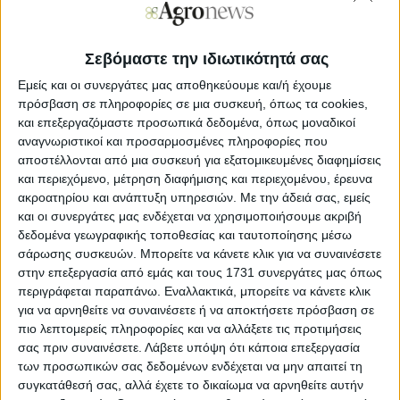
ζαχαροβιομηχανίας, προσδιορίστηκε σε συνάντηση που
είχε πολυμελής αντιπροσωπεία των τευτλοπαραγωγών με
τον αρμόδιο αναπληρωτή υπουργό Οικονομίας και
Σεβόμαστε την ιδιωτικότητά σας
Ανάπτυξης, Στέργιο Πιτσιόρλα και με την παρουσία του
επικεφαλής της ΕΒΖ, Χρήστου Πούρη, το βράδυ της Τρίτης
Εμείς και οι συνεργάτες μας αποθηκεύουμε και/ή έχουμε
5 Μαρτίου, στα κεντρικά γραφεία της επιχείρησης.
πρόσβαση σε πληροφορίες σε μια συσκευή, όπως τα cookies,
και επεξεργαζόμαστε προσωπικά δεδομένα, όπως μοναδικοί
Τελευταία προθεσμία στους επενδυτές μέχρι την
αναγνωριστικοί και προσαρμοσμένες πληροφορίες που
Τρίτη 12 Μαρτίου
αποστέλλονται από μια συσκευή για εξατομικευμένες διαφημίσεις
και περιεχόμενο, μέτρηση διαφήμισης και περιεχομένου, έρευνα
Έπειτα από συζήτηση περίπου δύο ωρών, οι δύο πλευρές
αποφάσισαν πως θα δώσουν ένα τελευταίο χρονικό
ακροατηρίου και ανάπτυξη υπηρεσιών.
Με την άδειά σας, εμείς
περιθώριο στους υποψήφιους στρατηγικούς επενδυτές,
και οι συνεργάτες μας ενδέχεται να χρησιμοποιήσουμε ακριβή
αλλά και στην ομάδα των τευτλοπαραγωγών που έχει
δεδομένα γεωγραφικής τοποθεσίας και ταυτοποίησης μέσω
συστήσει μια εταιρεία και θέλει να ενοικιάσει το
σάρωσης συσκευών. Μπορείτε να κάνετε κλικ για να συναινέσετε
εργοστάσιο στο Πλατύ για να το λειτουργήσει η ίδια,
στην επεξεργασία από εμάς και τους 1731 συνεργάτες μας όπως
μέχρι την ερχόμενη Τρίτη 12 Μαρτίου. Εφόσον, έως τότε,
περιγράφεται παραπάνω. Εναλλακτικά, μπορείτε να κάνετε κλικ
δεν υπάρξει καμία κίνηση από μέρους τους που να
για να αρνηθείτε να συναινέσετε ή να αποκτήσετε πρόσβαση σε
σχετίζεται με υποβολή δεσμευτικής πρότασης
πιο λεπτομερείς πληροφορίες και να αλλάξετε τις προτιμήσεις
συνοδευόμενη με proof of funds, από τους δυνάμει
σας πριν συναινέσετε.
Λάβετε υπόψη ότι κάποια επεξεργασία
επενδυτές και συγκεκριμένο πλάνο για την ενοικίαση
από το σχήμα των τευτλοκαλλιεργητών, αυτομάτως θα
των προσωπικών σας δεδομένων ενδέχεται να μην απαιτεί τη
ενεργοποιηθεί το plan b με την υποβολή από την Τράπεζα
συγκατάθεσή σας, αλλά έχετε το δικαίωμα να αρνηθείτε αυτήν
Πειραιώς στο Δικαστήριο του αιτήματος εξυγίανσης με