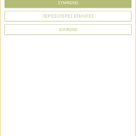
ΣΥΜΦΩΝΩ
* υποχρεωτικά πεδία
ΠΕΡΙΣΣΟΤΕΡΕΣ ΕΠΙΛΟΓΕΣ
ΔΙΑΦΩΝΩ
Ζαχαρότευτλα
Ζαχαρότευτλα
Για έναρξη πληρωμών στα τεύτλα του
2020 μιλά η Royal Sugar
Ζαχαρότευτλα
Παρεκκλίσεις για να μην χαθεί η
συνδεδεμένη στα τεύτλα 2020
Ζαχαρότευτλα
Πατάει στη συνδεδεμένη και ρίχνει τα