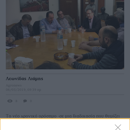
Λεωνίδας Λιάμης
Agronews
06/03/2019, 09:39 πμ
8
0
Το νέο χρονικό ορόσημο -σε μια διαδικασία που θυμίζει
λάστιχο εδώ και ένα δίμηνο- για τη λήψη καθοριστικών
αποφάσεων για το μέλλον της ημιθανούς