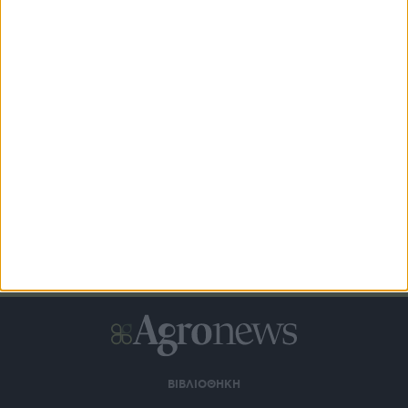
Αναδρομικά επιλέξιμες οι δαπάνες για τα νέα Σχέδια
Βελτίωσης
ΒΙΒΛΙΟΘΗΚΗ