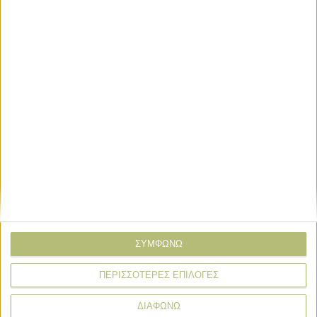
Επιλογές
Η μπύρα SOL μας συστήνει έξι SOL
Seekers
Επιλογές
Κερδίζουν τους Γάλλους τα ελληνικά
τρόφιμα
ΣΥΜΦΩΝΩ
ΠΕΡΙΣΣΟΤΕΡΕΣ ΕΠΙΛΟΓΕΣ
ΔΙΑΦΩΝΩ