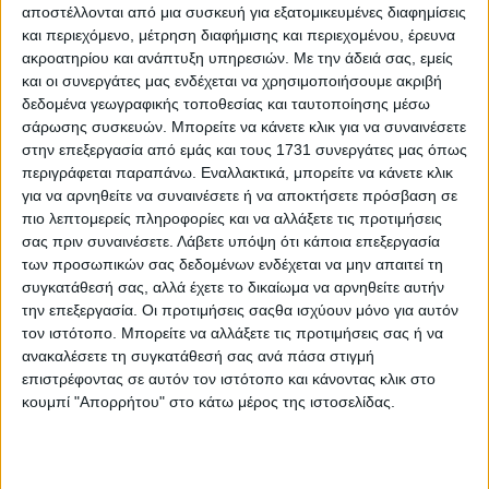
αποστέλλονται από μια συσκευή για εξατομικευμένες διαφημίσεις
και περιεχόμενο, μέτρηση διαφήμισης και περιεχομένου, έρευνα
Το πρόγραμμα εφαρμόζεται ήδη πιλοτικά σε φάρμες έξω
από τη Μόσχα, όπως ανακοίνωσε το τοπικό υπουργείο
ακροατηρίου και ανάπτυξη υπηρεσιών.
Με την άδειά σας, εμείς
Γεωργίας και Τροφίμων, δίνοντας μάλιστα στη
και οι συνεργάτες μας ενδέχεται να χρησιμοποιήσουμε ακριβή
δημοσιότητα και μια φωτογραφία. Με τα γυαλιά οι
δεδομένα γεωγραφικής τοποθεσίας και ταυτοποίησης μέσω
αγελάδες βλέπουν «ένα μοναδικό πρόγραμμα
σάρωσης συσκευών. Μπορείτε να κάνετε κλικ για να συναινέσετε
προσομοίωσης ενός ανθισμένου αγρού». Ένας εικονικός
στην επεξεργασία από εμάς και τους 1731 συνεργάτες μας όπως
παράδεισος για αγελάδες δηλαδή.
περιγράφεται παραπάνω. Εναλλακτικά, μπορείτε να κάνετε κλικ
για να αρνηθείτε να συναινέσετε ή να αποκτήσετε πρόσβαση σε
Τα γυαλιά κατασκευάστηκαν με ειδικό τρόπο
πιο λεπτομερείς πληροφορίες και να αλλάξετε τις προτιμήσεις
προκειμένου να ταιριάζουν στα κεφάλια των ζώων. Το
σας πριν συναινέσετε.
Λάβετε υπόψη ότι κάποια επεξεργασία
υπουργείο Γεωργίας και Τροφίμων της Μόσχας
των προσωπικών σας δεδομένων ενδέχεται να μην απαιτεί τη
επικαλείται έρευνα, σύμφωνα με την οποία υπάρχει σχέση
μεταξύ της συναισθηματικής κατάστασης της αγελάδας
συγκατάθεσή σας, αλλά έχετε το δικαίωμα να αρνηθείτε αυτήν
και της γαλακτοπαραγωγικής της απόδοσης. Οι ερευνητές
την επεξεργασία. Οι προτιμήσεις σαςθα ισχύουν μόνο για αυτόν
θα αξιολογήσουν τα αποτελέσματα του προγράμματος και
τον ιστότοπο. Μπορείτε να αλλάξετε τις προτιμήσεις σας ή να
αν είναι θετικά θα επεκτείνουν το πείραμα και σε άλλες
ανακαλέσετε τη συγκατάθεσή σας ανά πάσα στιγμή
περιοχές. Μέχρι στιγμής, πάντως, όλες οι αγελάδες στις
επιστρέφοντας σε αυτόν τον ιστότοπο και κάνοντας κλικ στο
συγκεκριμένες φάρμες, δείχνουν πιο ευτυχισμένες. Ή,
κουμπί "Απορρήτου" στο κάτω μέρος της ιστοσελίδας.
τουλάχιστον, πιο ήρεμες. Αν θα κάνουν περισσότερο και
καλύτερο γάλα απομένει να φανεί.
Πηγή:
cnn.gr