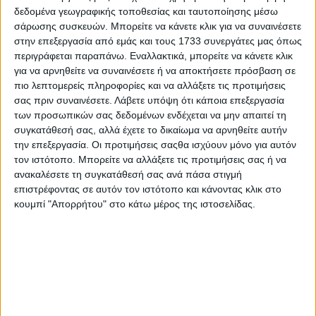
μεγάλους κατασκευαστές.
δεδομένα γεωγραφικής τοποθεσίας και ταυτοποίησης μέσω
σάρωσης συσκευών. Μπορείτε να κάνετε κλικ για να συναινέσετε
Μεταξύ των βασικών εκθεμάτων ήταν το «αναγεννημένο
στην επεξεργασία από εμάς και τους 1733 συνεργάτες μας όπως
ρύζι», ένα προϊόν που αναπτύχθηκε από το Πανεπιστήμιο
περιγράφεται παραπάνω. Εναλλακτικά, μπορείτε να κάνετε κλικ
Γιαμαγκάτα και την Nichirei Foods Inc. με έδρα το Τόκιο,
χρησιμοποιώντας άμεση λυοφιλίωση και κονιοποίηση
για να αρνηθείτε να συναινέσετε ή να αποκτήσετε πρόσβαση σε
ρυζιού, λαχανικών και πρωτεϊνών. Οι σκόνες
πιο λεπτομερείς πληροφορίες και να αλλάξετε τις προτιμήσεις
ανασυστήνονται σε αρωματισμένους κόκκους ρυζιού που
σας πριν συναινέσετε.
Λάβετε υπόψη ότι κάποια επεξεργασία
διατηρούν το άρωμα και την υγρασία. Αυτή η μέθοδος
των προσωπικών σας δεδομένων ενδέχεται να μην απαιτεί τη
επιτρέπει την επαναχρησιμοποίηση πλεονάζοντων ή
συγκατάθεσή σας, αλλά έχετε το δικαίωμα να αρνηθείτε αυτήν
απορριπτόμενων γεωργικών προϊόντων, μειώνοντας
την επεξεργασία. Οι προτιμήσεις σαςθα ισχύουν μόνο για αυτόν
ενδεχομένως τα απόβλητα τροφίμων, επιτρέποντας
τον ιστότοπο. Μπορείτε να αλλάξετε τις προτιμήσεις σας ή να
παράλληλα τον ακριβή έλεγχο της γεύσης και της
ανακαλέσετε τη συγκατάθεσή σας ανά πάσα στιγμή
θρεπτικής αξίας στα κατεψυγμένα τρόφιμα μαζικής
επιστρέφοντας σε αυτόν τον ιστότοπο και κάνοντας κλικ στο
αγοράς.
κουμπί "Απορρήτου" στο κάτω μέρος της ιστοσελίδας.
Σε ένα άλλο περίπτερο, η Κοινοπραξία για τη Μελλοντική
Καινοτομία Καλλιέργειας Κρέατος - που ιδρύθηκε από το
Πανεπιστήμιο της Οσάκα και εταιρείες όπως η Shimadzu
Corp. – παρουσιάσε σε τρισδιάστατη μορφή εκτυπωμένο
βοδινό κρέας wagyu που αναπτύχθηκε από
καλλιεργημένα μυϊκά και λιπώδη κύτταρα. Στόχος είναι η
αναπαραγωγή της υφής των premium τεμαχίων,
ανοίγοντας παράλληλα το δρόμο για την εγχώρια