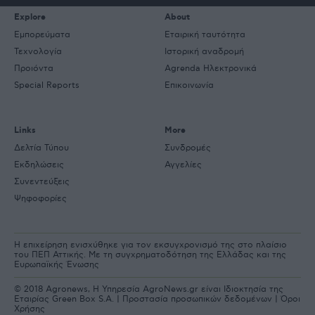
Explore
About
Εμπορεύματα
Εταιρική ταυτότητα
Τεχνολογία
Ιστορική αναδρομή
Προιόντα
Agrenda Ηλεκτρονικά
Special Reports
Επικοινωνία
Links
More
Δελτία Τύπου
Συνδρομές
Εκδηλώσεις
Αγγελίες
Συνεντεύξεις
Ψηφοφορίες
Η επιχείρηση ενισχύθηκε για τον εκσυγχρονισμό της στο πλαίσιο
του ΠΕΠ Αττικής. Με τη συγχρηματοδότηση της Ελλάδας και της
Ευρωπαϊκής Ένωσης
© 2018 Agronews, Η Υπηρεσία AgroNews.gr είναι Ιδιοκτησία της
Εταιρίας Green Box S.A. |
Προστασία προσωπικών δεδομένων
|
Όροι
Χρήσης