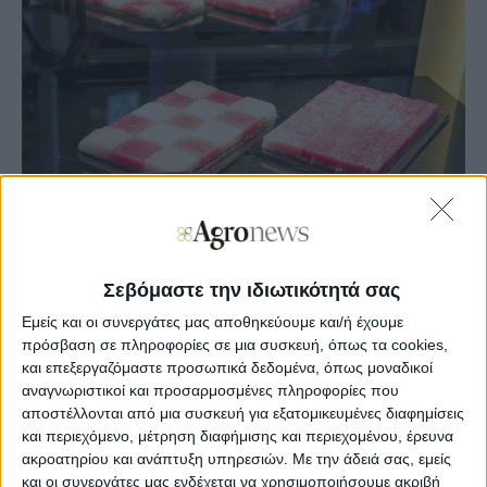
Σεβόμαστε την ιδιωτικότητά σας
Agronews
10/06/2025, 14:59 μμ
Εμείς και οι συνεργάτες μας αποθηκεύουμε και/ή έχουμε
πρόσβαση σε πληροφορίες σε μια συσκευή, όπως τα cookies,
8
0
και επεξεργαζόμαστε προσωπικά δεδομένα, όπως μοναδικοί
αναγνωριστικοί και προσαρμοσμένες πληροφορίες που
Η εκδήλωση (5-10 Ιουνίου) προσφέρει μια
αποστέλλονται από μια συσκευή για εξατομικευμένες διαφημίσεις
προεπισκόπηση των κλιμακούμενων, εμπορικά βιώσιμων
και περιεχόμενο, μέτρηση διαφήμισης και περιεχομένου, έρευνα
εναλλακτικών λύσεων τροφίμων που αναπτύσσονται από
ακροατηρίου και ανάπτυξη υπηρεσιών.
Με την άδειά σας, εμείς
ιαπωνικά πανεπιστήμια, νεοσύστατες επιχειρήσεις και
και οι συνεργάτες μας ενδέχεται να χρησιμοποιήσουμε ακριβή