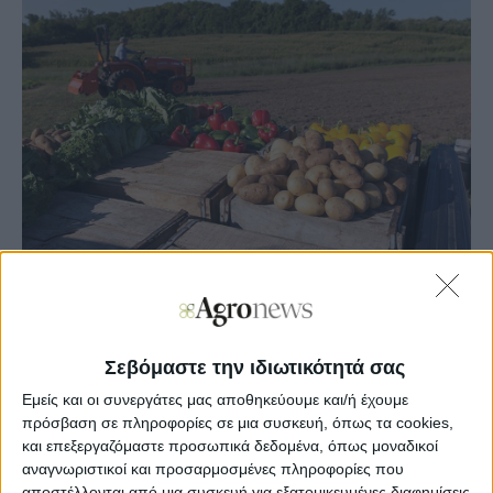
Agronews
14/11/2025, 12:15 μμ
Σεβόμαστε την ιδιωτικότητά σας
1
0
Εμείς και οι συνεργάτες μας αποθηκεύουμε και/ή έχουμε
πρόσβαση σε πληροφορίες σε μια συσκευή, όπως τα cookies,
Στο πλαίσιο του έργου Data4Food2030, το Wageningen
University and Research (WUR) πραγματοποίησε εκτενή
και επεξεργαζόμαστε προσωπικά δεδομένα, όπως μοναδικοί
έρευνα για το μέλλον της οικονομίας των δεδομένων στα
αναγνωριστικοί και προσαρμοσμένες πληροφορίες που
συστήματα τροφίμων (Data Economy for Food Systems –
αποστέλλονται από μια συσκευή για εξατομικευμένες διαφημίσεις