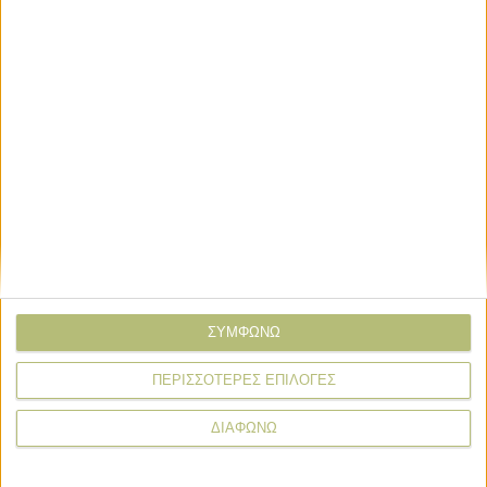
Σχόλια
Προσθήκη σχολίου
(0)
ΤΟ ΔΙΚΟ ΣΑΣ ΣΧΟΛΙΟ
Όνομα*
Email*
ΣΥΜΦΩΝΩ
ΠΕΡΙΣΣΟΤΕΡΕΣ ΕΠΙΛΟΓΕΣ
Σχόλιο*
ΔΙΑΦΩΝΩ