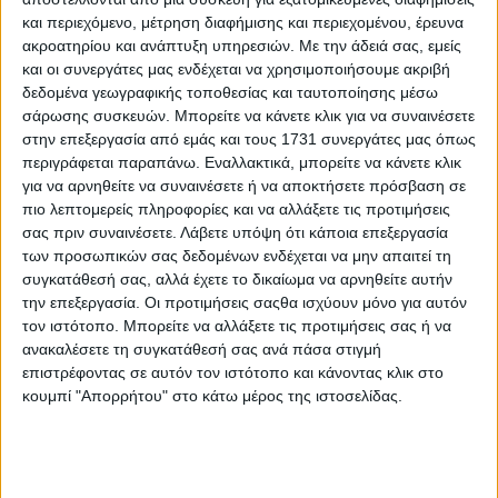
DE4FS), εξετάζοντας πώς η χρήση δεδομένων μπορεί να
και περιεχόμενο, μέτρηση διαφήμισης και περιεχομένου, έρευνα
ενισχύσει τη βιωσιμότητα, τη διαφάνεια και την
ακροατηρίου και ανάπτυξη υπηρεσιών.
Με την άδειά σας, εμείς
ανθεκτικότητα στον ευρωπαϊκό αγροδιατροφικό τομέα.
και οι συνεργάτες μας ενδέχεται να χρησιμοποιήσουμε ακριβή
δεδομένα γεωγραφικής τοποθεσίας και ταυτοποίησης μέσω
Για τον σκοπό αυτό, το WUR και οι εταίροι του έργου
σάρωσης συσκευών. Μπορείτε να κάνετε κλικ για να συναινέσετε
ενεργοποίησαν ενδιαφερόμενους φορείς σε όλη την
στην επεξεργασία από εμάς και τους 1731 συνεργάτες μας όπως
Ευρώπη σε ένα κοινωνικό, ηθικό και νομικό πείραμα
αντίστροφου σχεδιασμού (backcasting),
περιγράφεται παραπάνω. Εναλλακτικά, μπορείτε να κάνετε κλικ
συνδιαμορφώνοντας πιθανά μελλοντικά σενάρια και
για να αρνηθείτε να συναινέσετε ή να αποκτήσετε πρόσβαση σε
διαδρομές προς βιώσιμα συστήματα τροφίμων. Δύο γύροι
πιο λεπτομερείς πληροφορίες και να αλλάξετε τις προτιμήσεις
συμμετοχικών εργαστηρίων πραγματοποιήθηκαν σε έξι
σας πριν συναινέσετε.
Λάβετε υπόψη ότι κάποια επεξεργασία
ευρωπαϊκές χώρες (Ισπανία, Βέλγιο, Λετονία, Κάτω Χώρες,
των προσωπικών σας δεδομένων ενδέχεται να μην απαιτεί τη
Πολωνία και Σλοβενία). Ο πρώτος γύρος ανέδειξε
συγκατάθεσή σας, αλλά έχετε το δικαίωμα να αρνηθείτε αυτήν
αφηγήσεις που διαμορφώνουν πιθανά μελλοντικά
την επεξεργασία. Οι προτιμήσεις σαςθα ισχύουν μόνο για αυτόν
σενάρια της οικονομίας των δεδομένων έως το 2050, τα
τον ιστότοπο. Μπορείτε να αλλάξετε τις προτιμήσεις σας ή να
οποία συνοψίστηκαν σε τέσσερα σενάρια σε επίπεδο ΕΕ.
ανακαλέσετε τη συγκατάθεσή σας ανά πάσα στιγμή
επιστρέφοντας σε αυτόν τον ιστότοπο και κάνοντας κλικ στο
Ο δεύτερος γύρος τα επεξεργάστηκε περαιτέρω,
καταλήγοντας σε τρία επιθυμητά σενάρια και διαδρομές
κουμπί "Απορρήτου" στο κάτω μέρος της ιστοσελίδας.
έως το 2030, αξιοποιώντας τη Μέθοδο της Θεωρίας της
Αλλαγής (Theory of Change) για την αποτύπωση των
απαραίτητων δράσεων και προϋποθέσεων που οδηγούν σε
δίκαια και βιώσιμα αποτελέσματα..