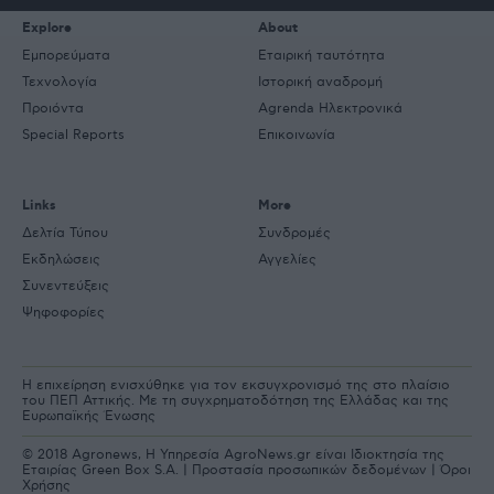
Explore
About
Εμπορεύματα
Εταιρική ταυτότητα
Τεχνολογία
Ιστορική αναδρομή
Προιόντα
Agrenda Ηλεκτρονικά
Special Reports
Επικοινωνία
Links
More
Δελτία Τύπου
Συνδρομές
Εκδηλώσεις
Αγγελίες
Συνεντεύξεις
Ψηφοφορίες
Η επιχείρηση ενισχύθηκε για τον εκσυγχρονισμό της στο πλαίσιο
του ΠΕΠ Αττικής. Με τη συγχρηματοδότηση της Ελλάδας και της
Ευρωπαϊκής Ένωσης
© 2018 Agronews, Η Υπηρεσία AgroNews.gr είναι Ιδιοκτησία της
Εταιρίας Green Box S.A. |
Προστασία προσωπικών δεδομένων
|
Όροι
Χρήσης