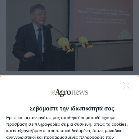
Agronews
29/02/2024, 09:43 πμ
8
0
Σεβόμαστε την ιδιωτικότητά σας
Η εκδήλωση πραγματοποιήθηκε υπό την αιγίδα του
Εμείς και οι συνεργάτες μας αποθηκεύουμε και/ή έχουμε
Κέντρου Εξωτερικού Εμπορίου της Κίνας, με την
πρόσβαση σε πληροφορίες σε μια συσκευή, όπως τα cookies,
υποστήριξη της Κινεζικής Πρεσβείας στην Ελλάδα, του
και επεξεργαζόμαστε προσωπικά δεδομένα, όπως μοναδικοί
Υποκαταστήματος της Τράπεζας της Κίνας στην Αθήνα και
αναγνωριστικοί και προσαρμοσμένες πληροφορίες που