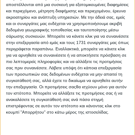
του Ελληνοκινεζικού Επιμελητηρίου. Παρευρέθησαν ο κ.
αποστέλλονται από μια συσκευή για εξατομικευμένες διαφημίσεις
Τζου Σιτζιά, διευθυντής του Κέντρου Εξωτερικού
και περιεχόμενο, μέτρηση διαφήμισης και περιεχομένου, έρευνα
Εμπορίου της Κίνας, η κα. Λι Γιίνγκ, Εμπορική Σύμβουλος
ακροατηρίου και ανάπτυξη υπηρεσιών.
Με την άδειά σας, εμείς
της Κινεζικής Πρεσβείας στην Ελλάδα, η κα. Λι Σουπίνγκ,
και οι συνεργάτες μας ενδέχεται να χρησιμοποιήσουμε ακριβή
πρόεδρος του Υποκαταστήματος της Τράπεζας της Κίνας
(Ευρώπη) στην Αθήνα, και η κα. Αφροδίτη Μπλέτα,
δεδομένα γεωγραφικής τοποθεσίας και ταυτοποίησης μέσω
πρόεδρος του Ελληνοκινεζικού Επιμελητηρίου.
σάρωσης συσκευών. Μπορείτε να κάνετε κλικ για να συναινέσετε
Περισσότεροι από 70 εκπρόσωποι επιχειρήσεων
στην επεξεργασία από εμάς και τους 1731 συνεργάτες μας όπως
συμμετείχαν στην εκδήλωση, στην οποία επικρατούσε μια
περιγράφεται παραπάνω. Εναλλακτικά, μπορείτε να κάνετε κλικ
θερμή ατμόσφαιρα και συνεχής ανταλλαγή απόψεων.
για να αρνηθείτε να συναινέσετε ή να αποκτήσετε πρόσβαση σε
πιο λεπτομερείς πληροφορίες και να αλλάξετε τις προτιμήσεις
Οπως δήλωσε ο κ. Τζου Σιτζιά, η Κίνα και η Ελλάδα, δύο
σας πριν συναινέσετε.
Λάβετε υπόψη ότι κάποια επεξεργασία
χώρες με μακρά ιστορία και πολιτισμό, συνεχίζουν να
των προσωπικών σας δεδομένων ενδέχεται να μην απαιτεί τη
ενισχύουν τις σχέσεις τους μέσω της συνεργασίας στο
συγκατάθεσή σας, αλλά έχετε το δικαίωμα να αρνηθείτε αυτήν
πλαίσιο της πρωτοβουλίας «Μία Ζώνη, Ένας Δρόμος». Οι
την επεξεργασία. Οι προτιμήσεις σαςθα ισχύουν μόνο για αυτόν
δύο χώρες έχουν επιτύχει αξιοσημείωτη πρόοδο στον
τομέα της οικονομικής συνεργασίας, με την Κίνα να
τον ιστότοπο. Μπορείτε να αλλάξετε τις προτιμήσεις σας ή να
γίνεται ο τρίτος μεγαλύτερος εμπορικός εταίρος της
ανακαλέσετε τη συγκατάθεσή σας ανά πάσα στιγμή
Ελλάδας και η Ελλάδα να αναδεικνύεται ως σημαντικός
επιστρέφοντας σε αυτόν τον ιστότοπο και κάνοντας κλικ στο
εμπορικός εταίρος της Κίνας στην Ευρώπη.
κουμπί "Απορρήτου" στο κάτω μέρος της ιστοσελίδας.
πηγή: newmoney.gr