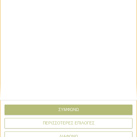
καταστεί η Κίνα μέσω σιτηρών
Οικονομία και Πολιτική
Σταθερό πρωτογενές πλεόνασμα 4,5
δισ. στο α’ εξάμηνο 2026
Οικονομία και Πολιτική
Στα 738 εκατ. τα καθαρά κέρδη α’
εξαμήνου της τράπεζας Eurobank
ΣΥΜΦΩΝΩ
ΠΕΡΙΣΣΟΤΕΡΕΣ ΕΠΙΛΟΓΕΣ
ΔΙΑΦΩΝΩ