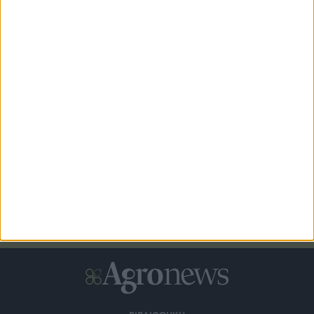
επιδότηση έως και 75%
Αναδρομικά επιλέξιμες οι δαπάνες για τα νέα Σχέδια
Βελτίωσης