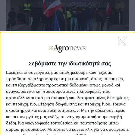
Σεβόμαστε την ιδιωτικότητά σας
Εμείς και οι συνεργάτες μας αποθηκεύουμε και/ή έχουμε
πρόσβαση σε πληροφορίες σε μια συσκευή, όπως τα cookies,
και επεξεργαζόμαστε προσωπικά δεδομένα, όπως μοναδικοί
Agronews
αναγνωριστικοί και προσαρμοσμένες πληροφορίες που
12/02/2024, 15:45 μμ
αποστέλλονται από μια συσκευή για εξατομικευμένες διαφημίσεις
4
0
και περιεχόμενο, μέτρηση διαφήμισης και περιεχομένου, έρευνα
ακροατηρίου και ανάπτυξη υπηρεσιών.
Με την άδειά σας, εμείς
και οι συνεργάτες μας ενδέχεται να χρησιμοποιήσουμε ακριβή
Αγρότες άρχισαν να αποκλείουν δρόμους και μεθοριακές
δεδομένα γεωγραφικής τοποθεσίας και ταυτοποίησης μέσω
διαβάσεις με την Ουκρανία την Παρασκευή, ξεκινώντας
σάρωσης συσκευών. Μπορείτε να κάνετε κλικ για να συναινέσετε
γενική απεργία ενός μήνα σε διαμαρτυρία για πολιτικές