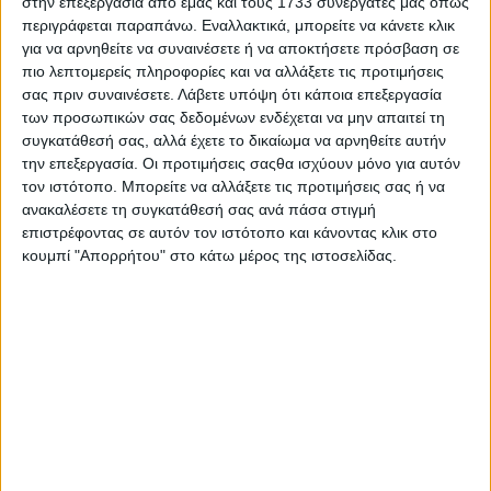
στην επεξεργασία από εμάς και τους 1733 συνεργάτες μας όπως
της ΕΕ και για έλλειψη κυβερνητικής δράσης για να
προστατευθούν τα βιοποριστικά τους μέσα.
περιγράφεται παραπάνω. Εναλλακτικά, μπορείτε να κάνετε κλικ
για να αρνηθείτε να συναινέσετε ή να αποκτήσετε πρόσβαση σε
Εκπρόσωποι της νέας φιλοευρωπαϊκής κυβέρνησης της
πιο λεπτομερείς πληροφορίες και να αλλάξετε τις προτιμήσεις
Πολωνίας έχουν δηλώσει ότι κατανοούν τις αλλαγές με
σας πριν συναινέσετε.
Λάβετε υπόψη ότι κάποια επεξεργασία
τις οποίες έρχονται αντιμέτωποι οι αγρότες και ότι η
των προσωπικών σας δεδομένων ενδέχεται να μην απαιτεί τη
βοήθεια προς την Ουκρανία για να αντιμετωπίσει τις
συγκατάθεσή σας, αλλά έχετε το δικαίωμα να αρνηθείτε αυτήν
ρωσικές δυνάμεις εισβολής δεν θα πρέπει να προσφέρεται
την επεξεργασία. Οι προτιμήσεις σαςθα ισχύουν μόνο για αυτόν
σε βάρος των Πολωνών αγροτών.
τον ιστότοπο. Μπορείτε να αλλάξετε τις προτιμήσεις σας ή να
ανακαλέσετε τη συγκατάθεσή σας ανά πάσα στιγμή
«Σήμερα (…) θα ζητήσω όλες οι μεταφορές σιτηρών που
επιστρέφοντας σε αυτόν τον ιστότοπο και κάνοντας κλικ στο
εξάγονται και που τους έχει επιβληθεί εμπάργκο να
εξετάζονται στην Πολωνία», δήλωσε ο υφυπουργός
κουμπί "Απορρήτου" στο κάτω μέρος της ιστοσελίδας.
Γεωργίας Μιχάλ Κολοτζιέτζακ στο πολωνικό πρακτορείο
ειδήσεων PAP.
Όταν σιτηρά αυτού του είδους φτάνουν στη Γερμανία και
έπειτα από εξέταση αποδεικνύεται ότι είναι κακής
ποιότητας, πρόσθεσε, «στο 99% των περιπτώσεων
επιστρέφουν στην Πολωνία ως ευρωπαϊκά σιτηρά» κι όχι
στην Ουκρανία.
Σύμφωνα με το Reuters, αγρότες στη Γαλλία, το Βέλγιο,
την Πορτογαλία, την Ελλάδα, την Ισπανία και τη Γερμανία