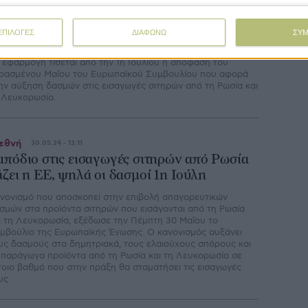
ε ισχύ από 1η Ιουλίου δασμοί Ε.Ε στις
ισαγωγές σιτηρών από Ρωσία και
ΕΠΙΛΟΓΕΣ
ΔΙΑΦΩΝΩ
ΣΥ
ευκορωσία
 εφαρμογή τίθεται από την 1η Ιουλίου η απόφαση του
ρασμένου Μαΐου του Ευρωπαϊκού Συμβουλίου που αφορά
ην αύξηση δασμών στις εισαγωγές σιτηρών από τη Ρωσία και
 Λευκορωσία.
εθνή
30.05.24 - 13:11
μπόδιο στις εισαγωγές σιτηρών από Ρωσία
άζει η ΕΕ, ψηλά οι δασμοί 1η Ιούλη
νονισμό που αποσκοπεί στην επιβολή απαγορευτικών
σμών στα προϊόντα σιτηρών που εισάγονται από τη Ρωσία
ι τη Λευκορωσία, εξέδωσε την Πέμπτη 30 Μαΐου το
μβούλιο της Ευρωπαϊκής Ένωσης. Ο κανονισμός αυξάνει
υς δασμούς στα δημητριακά, τους ελαιούχους σπόρους και
 παράγωγα προϊόντα από τη Ρωσία και τη Λευκορωσία σε
τοιο βαθμό που στην πράξη θα σταματήσει τις εισαγωγές
υς.