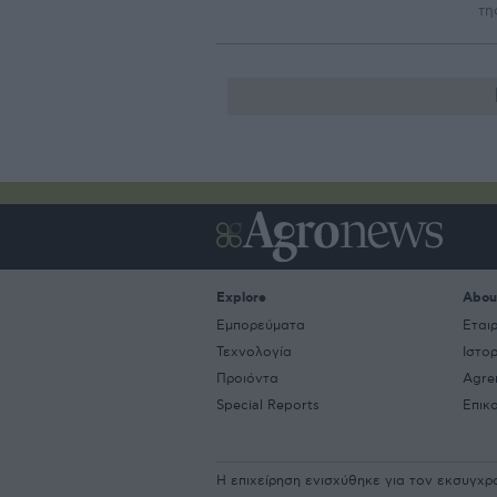
τη
Explore
Abou
Εμπορεύματα
Εται
Τεχνολογία
Ιστο
Προιόντα
Agre
Special Reports
Επικ
Η επιχείρηση ενισχύθηκε για τον εκσυγχ