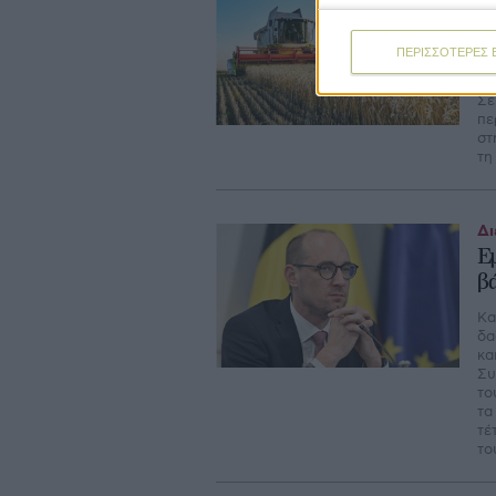
Σ
ε
ΠΕΡΙΣΣΟΤΕΡΕΣ 
Λ
Σε
πε
στ
τη
Δι
Ε
β
Κα
δα
κα
Συ
το
τα
τέ
το