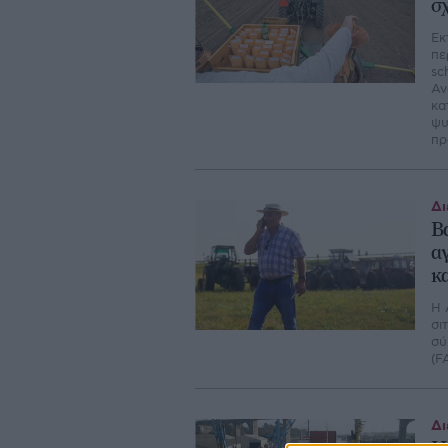
σ
Εκ
πε
sc
Αν
κα
ψυ
πρ
Δι
Β
α
κα
Η 
σι
σύ
(F
Δι