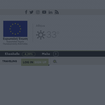
Αθήνα
33
o
Ελαιόλαδο
Μαλακό σιτάρι
Γάλα αγελαδινό
4,39%
-5,64%
Query
TRAVELING
LOG IN
SIGN UP