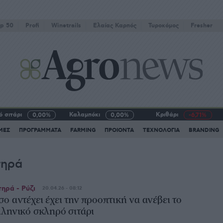
p 50
Profi
Winetrails
Eλαίας Καρπός
Τυροκόμος
Fresher
 σιτάρι
Καλαμπόκι
Κριθάρι
0,00%
0,00%
-6,71%
ΜΕΣ
ΠΡΟΓΡΑΜΜΑΤΑ
FARMING
ΠΡΟΙΟΝΤΑ
ΤΕΧΝΟΛΟΓΙΑ
BRANDING
τηρά
τηρά - Ρύζι
20.04.26 - 08:12
σο αντέχει έχει την προοπτική να ανέβει το
λληνικό σκληρό σιτάρι