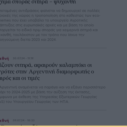
χήμα σποράς σιτηρά – ψυχανθή
τεταμένες αντιδράσεις φαίνεται να δημιουργεί σε πολλές
ριοχές της χώρας η τροποποίηση στο καθεστώς των eco-
hemes που έχει υποβάλει το υπουργείο Αγροτικής
άπτυξης στις ευρωπαϊκές αρχές και με βάση το οποίο
ταργείται το ειδικό πριμ σποράς για χειμερινά σιτηρά και
χανθή, τουλάχιστον με τον τρόπο που ίσχυε την
οηγούμενη διετία 2023 και 2024.
εθνή
30.07.24 - 11:19
άζουν σιτηρά, αφαιρούν καλαμπόκι οι
γρότες στην Αργεντινή διαμορφωτής ο
ιρός και οι τιμές
Αργεντινή αναμένεται να παράγει και να εξάγει περισσότερο
τάρι το 2024-2025 με βάση την αύξηση της έκτασης,
μφωνα με έκθεση της Υπηρεσίας Εξωτερικών Γεωργίας
AS) του Υπουργείου Γεωργίας των ΗΠΑ.
εθνή
09.07.24 - 10:33