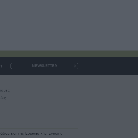
Η
e-
mail
ρομές
ίες
λλάδας και της Ευρωπαϊκής Ένωσης