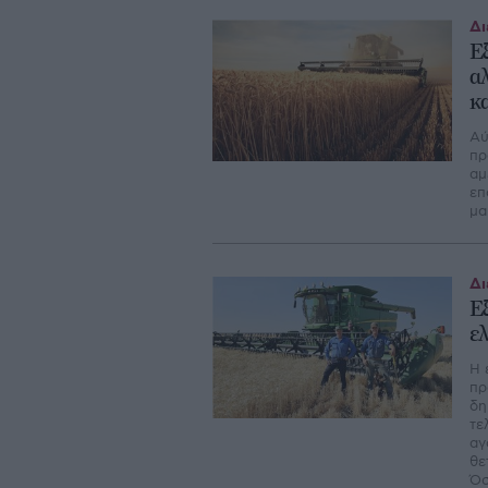
Δι
Ε
α
κ
Αύ
πρ
αμ
επ
μα
Δι
Ε
ε
Η 
πρ
δη
τε
αγ
θε
Όσ