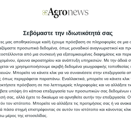
 Ρουμανία αυξάνει τη μεταφορά
υκρανικών σιτηρών μέσω Δούναβη
Ρουμανία θα συνεχίσει τις προσπάθειές της να αυξήσει τον
κο των ουκρανικών σιτηρών που διακινούνται μέσω του
ύναβη, αυξάνοντας τη μεταφορική ικανότητα και
ιοποιώντας, προσαρμόζοντας και εκσυγχρονίζοντας
Σεβόμαστε την ιδιωτικότητά σας
λύτερα τις υποδομές που υποστηρίζουν αυτή τη
αστηριότητα, αναφέρει η υπουργός εξωτερικών της
άτες μας αποθηκεύουμε και/ή έχουμε πρόσβαση σε πληροφορίες σε μια
υμανίας Luminica Odobescu.
ργαζόμαστε προσωπικά δεδομένα, όπως μοναδικοί αναγνωριστικοί και 
στέλλονται από μια συσκευή για εξατομικευμένες διαφημίσεις και περ
εχομένου, έρευνα ακροατηρίου και ανάπτυξη υπηρεσιών.
Με την άδειά σα
εθνή
05.07.24 - 11:41
χεται να χρησιμοποιήσουμε ακριβή δεδομένα γεωγραφικής τοποθεσίας 
τίζει αυτάρκεια στα σιτηρά η Βραζιλία την
ών. Μπορείτε να κάνετε κλικ για να συναινέσετε στην επεξεργασία απ
 όπως περιγράφεται παραπάνω. Εναλλακτικά, μπορείτε να κάνετε κλικ γ
πόμενη δεκαετία
οκτήσετε πρόσβαση σε πιο λεπτομερείς πληροφορίες και να αλλάξετε τι
Βραζιλία, μια από τις παγκόσμιες γεωργικές δυνάμεις ως
βετε υπόψη ότι κάποια επεξεργασία των προσωπικών σας δεδομένων ε
ραγωγός καλαμποκιού και σόγιας, επιδιώκει να γίνει
εσή σας, αλλά έχετε το δικαίωμα να αρνηθείτε αυτήν την επεξεργασία. 
τάρκης στην παραγωγή σιταριού εντός της επόμενης
τόν τον ιστότοπο. Μπορείτε να αλλάξετε τις προτιμήσεις σας ή να ανακα
καετίας, σύμφωνα με έκθεση της Foreign Agricultural
rvice (FAS) του Υπουργείου Γεωργίας των ΗΠΑ (USDA).
 πάσα στιγμή επιστρέφοντας σε αυτόν τον ιστότοπο και κάνοντας κλι
ω μέρος της ιστοσελίδας.
εθνή
01.07.24 - 15:37