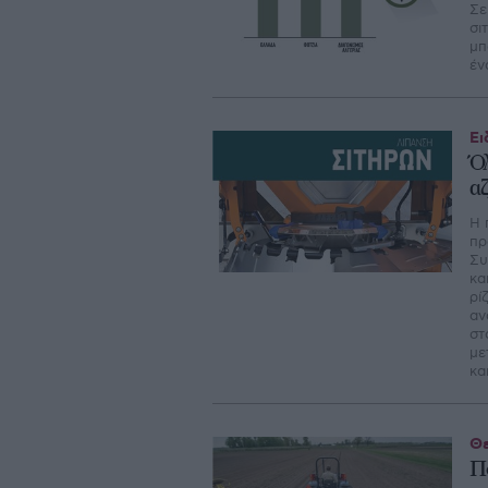
Σε
σι
μπ
έν
Ει
Ό
α
Η 
πρ
Συ
κα
ρί
αν
στ
µε
κα
Θε
Π