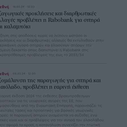
εθνή
16.05.24 - 12:03
ξαγωγικές προκλήσεις και διαρθρωτικές
λλαγές προβλέπει η Rabobank για σιτηρά
αι καλαμπόκι
ξηση στις αποδόσεις χωρίς να λείπουν ωστόσο οι
οκλήσεις και οι διαρθρωτικές αλλαγές θα εκτυλιχθούν στην
ερικάνικη αγορά σιτηρών και ελαιούχων σπόρων την
όμενη δεκαετία όπως διαπιστώνει η Rabobank στις
κροπρόθεσμες προβλέψεις της έως το 2033/34.
εθνή
08.05.24 - 12:00
ξομάλυνση της παραγωγής για σιτηρά και
λαιόλαδο, προβλέπει η εαρινή έκθεση
εαρινή έκδοση 2024 της έκθεσης βραχυπρόθεσμων
οοπτικών για τις γεωργικές αγορές της ΕΕ, που
μοσιεύθηκε από την Ευρωπαϊκή Επιτροπή, παρουσιάζει τις
λευταίες τάσεις και προοπτικές για βασικές γεωργικές
ορές. Η παραγωγή σιτηρών αναμένεται να αυξηθεί, ενώ
τικές είναι και οι προβλέψεις για την αγορά του ελαιολάδου.
ον αφορά το κρασί, η κατανάλωση συνεχίζει την πτωτική