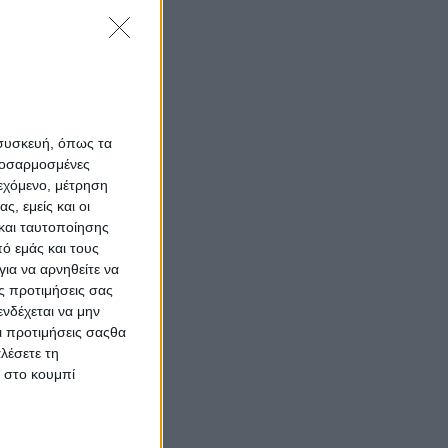
 συσκευή, όπως τα
προσαρμοσμένες
ιεχόμενο, μέτρηση
ς, εμείς και οι
και ταυτοποίησης
ό εμάς και τους
ια να αρνηθείτε να
ς προτιμήσεις σας
νδέχεται να μην
Οι προτιμήσεις σαςθα
λέσετε τη
κ στο κουμπί