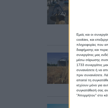
Η
ο
Η 
όγ
Δο
αξ
κα
δρ
Εμείς και οι συνεργ
Ρο
cookies, και επεξε
πληροφορίες που απο
διαφήμισης και περι
Δι
συνεργάτες μας ενδέ
Χ
μέσω σάρωσης συσκευ
1733 συνεργάτες μας
ε
συναινέσετε ή να απ
Η 
πριν συναινέσετε.
Λά
πα
απαιτεί τη συγκατάθ
αυ
ισχύουν μόνο για αυ
δε
Se
συγκατάθεσή σας ανά
"Απορρήτου" στο κάτ
Δι