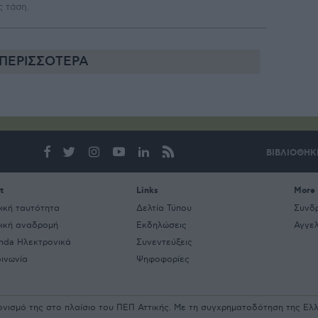
ς τάση.
ΠΕΡΙΣΣΟΤΕΡΑ
ΒΙΒΛΙΟΘΗΚ
t
Links
More
ρική ταυτότητα
Δελτία Τύπου
Συνδ
ρική αναδρομή
Εκδηλώσεις
Αγγελ
nda Ηλεκτρονικά
Συνεντεύξεις
οινωνία
Ψηφοφορίες
ρονισμό της στο πλαίσιο του ΠΕΠ Αττικής. Με τη συγχρηματοδότηση της Ε