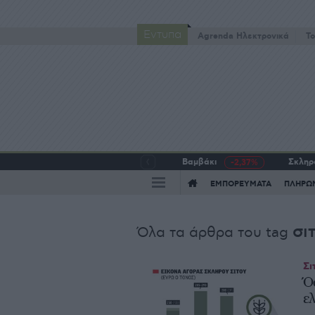
Έντυπα
Agrenda Ηλεκτρονικά
To
Βαμβάκι
Σκληρό
-2,37%
ΕΜΠΟΡΕΥΜΑΤΑ
ΠΛΗΡΩ
σι
Όλα τα άρθρα του tag
Σι
Ό
ε