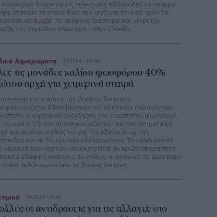
 «ακινησία» βρίσκεται τις τελευταίες εβδομάδες το σκληρό
τάρι, στοιχείο το οποίο δίνει την αίσθηση ότι κάτι καλό θα
ορούσε να συμβεί το επόμενο διάστημα και μέχρι την
αρξη της περιόδου αλωνισμού στην Ελλάδα.
δικά Αφιερώματα
23.11.24 - 08:08
λες τις μονάδες καλίου φωσφόρου 40%
ζώτου αρχή για χειμερινά σιτηρά
ποσότητα και ο τύπος της βασικής λίπανσης
ογραµµατίζεται βάσει βιοτικών και αβιοτικών παραγόντων.
νιστάται η χορήγηση ολόκληρης της ποσότητας φωσφόρου
ι το µισό ή 1/3 του συνολικού αζώτου, για τον σχηµατισµό
ζας και φύλλων καθώς και για την εξασφάλιση της
άπτυξης και τη δηµιουργία αδελφωµάτων. Το κάλιο βοηθά
ο γέµισµα των καρπών και χορηγείται αν κριθεί απαραίτητο
τά από εδαφική ανάλυση. Συνήθως, οι ανάγκες σε φώσφορο
ι κάλιο καλύπτονται από τη βασική λίπανση.
σμικά
08.11.24 - 11:36
ολλές οι αντιδράσεις για τις αλλαγές στο