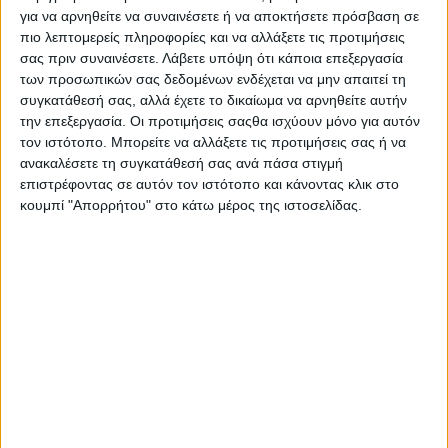
Στην Αυστραλία, έναν σημαντικό παραγωγό της
για να αρνηθείτε να συναινέσετε ή να αποκτήσετε πρόσβαση σε
καλλιέργειας, η συγκομιδή αναμένεται να μειωθεί
πιο λεπτομερείς πληροφορίες και να αλλάξετε τις προτιμήσεις
περαιτέρω, που υπολογίζεται σε 5,4 εκατομμύρια τόνους –
σας πριν συναινέσετε.
Λάβετε υπόψη ότι κάποια επεξεργασία
700.000 τόνους κάτω από τις προηγούμενες προβλέψεις
των προσωπικών σας δεδομένων ενδέχεται να μην απαιτεί τη
και 4,5% λιγότερο από πέρυσι.
συγκατάθεσή σας, αλλά έχετε το δικαίωμα να αρνηθείτε αυτήν
Η Ουκρανία αντιμετωπίζει επίσης προκλήσεις, με την
την επεξεργασία. Οι προτιμήσεις σαςθα ισχύουν μόνο για αυτόν
παραγωγή να αναμένεται στους 4,9 εκατομμύρια τόνους,
τον ιστότοπο. Μπορείτε να αλλάξετε τις προτιμήσεις σας ή να
500.000 τόνους κάτω από τις προηγούμενες προβλέψεις.
ανακαλέσετε τη συγκατάθεσή σας ανά πάσα στιγμή
επιστρέφοντας σε αυτόν τον ιστότοπο και κάνοντας κλικ στο
Η Δυτική Ευρώπη, ιδιαίτερα η Γαλλία, η Γερμανία και το
κουμπί "Απορρήτου" στο κάτω μέρος της ιστοσελίδας.
Ηνωμένο Βασίλειο, έχουν πληγεί από δυσμενείς καιρικές
συνθήκες, συμπεριλαμβανομένων υπερβολικών
βροχοπτώσεων και παρασίτων, με αποτέλεσμα τη μείωση
της παραγωγής κραμβόσπορου κατά 5,1% στην ΕΕ, η οποία
αναμένεται τώρα στους 18,7 εκατομμύρια τόνους.
Η UFOP αναμένει ότι οι τιμές της ελαιοκράμβης θα
αυξηθούν και συμβουλεύει τους αγρότες να
προσαρμόσουν τα σχέδια σποράς για το 2025 σύμφωνα με
τις ανάγκες αμειψισποράς.
Η αυξανόμενη ζήτηση από τον τομέα των βιοκαυσίμων,
λόγω της σταδιακής κατάργησης των βιοκαυσίμων με