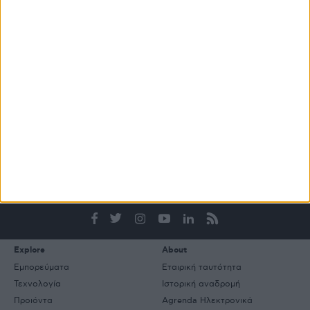
ΒΙΒΛΙΟΘΗΚΗ
e-
mail
Explore
About
Εμπορεύματα
Εταιρική ταυτότητα
Τεχνολογία
Ιστορική αναδρομή
Προιόντα
Agrenda Ηλεκτρονικά