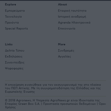
Explore
About
Εμπορεύματα
Εταιρική ταυτότητα
Τεχνολογία
Ιστορική αναδρομή
Προιόντα
Agrenda Ηλεκτρονικά
Special Reports
Επικοινωνία
Links
More
Δελτία Τύπου
Συνδρομές
Εκδηλώσεις
Αγγελίες
Συνεντεύξεις
Ψηφοφορίες
Η επιχείρηση ενισχύθηκε για τον εκσυγχρονισμό της στο πλαίσιο
του ΠΕΠ Αττικής. Με τη συγχρηματοδότηση της Ελλάδας και της
Ευρωπαϊκής Ένωσης
© 2018 Agronews, Η Υπηρεσία AgroNews.gr είναι Ιδιοκτησία της
Εταιρίας Green Box S.A. |
Προστασία προσωπικών δεδομένων
|
Όροι
Χρήσης