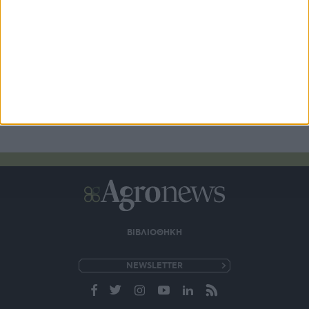
Νέα παγκόσμια πρωτοβουλία FAO για
την αντιμετώπιση διασυνοριακών
ζωονόσων
ΒΙΒΛΙΟΘΗΚΗ
e-
mail