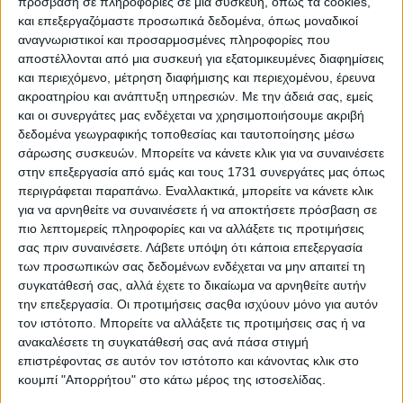
πρόσβαση σε πληροφορίες σε μια συσκευή, όπως τα cookies,
Επιτροπής Ούρσουλα φον ντερ Λάιεν, την ηγέτιδα των
φιλελεύθερων Valérie Hayer και την επικεφαλής των
και επεξεργαζόμαστε προσωπικά δεδομένα, όπως μοναδικοί
σοσιαλιστών Iratxe García.
αναγνωριστικοί και προσαρμοσμένες πληροφορίες που
αποστέλλονται από μια συσκευή για εξατομικευμένες διαφημίσεις
Ωστόσο, η απόρριψη της πρότασης «δεν έχει νόημα»,
και περιεχόμενο, μέτρηση διαφήμισης και περιεχομένου, έρευνα
δήλωσε η Eulalia Rubio, αναπληρώτρια ανώτερη
ακροατηρίου και ανάπτυξη υπηρεσιών.
Με την άδειά σας, εμείς
ερευνήτρια στο think tank Centre for European Policy
και οι συνεργάτες μας ενδέχεται να χρησιμοποιήσουμε ακριβή
Studies (CEPS).
δεδομένα γεωγραφικής τοποθεσίας και ταυτοποίησης μέσω
σάρωσης συσκευών. Μπορείτε να κάνετε κλικ για να συναινέσετε
«Από νομική άποψη, οι ευρωβουλευτές δεν έχουν την
στην επεξεργασία από εμάς και τους 1731 συνεργάτες μας όπως
εξουσία να απορρίψουν την πρόταση, αλλά μόνο να
περιγράφεται παραπάνω. Εναλλακτικά, μπορείτε να κάνετε κλικ
απειλήσουν με απόρριψη της τελικής πρότασης μετά από
ένα έως δύο χρόνια διαπραγματεύσεων», πρόσθεσε. Μέχρι
για να αρνηθείτε να συναινέσετε ή να αποκτήσετε πρόσβαση σε
στιγμής, μόνο το κεντροαριστερό S&D έχει δεσμευτεί
πιο λεπτομερείς πληροφορίες και να αλλάξετε τις προτιμήσεις
επίσημα να απορρίψει το σχέδιο.
σας πριν συναινέσετε.
Λάβετε υπόψη ότι κάποια επεξεργασία
των προσωπικών σας δεδομένων ενδέχεται να μην απαιτεί τη
Μέχρι τη λήξη των διαπραγματεύσεων, η δομή του
συγκατάθεσή σας, αλλά έχετε το δικαίωμα να αρνηθείτε αυτήν
προϋπολογισμού θα έχει ήδη καθοριστεί. Αντίθετα, το
την επεξεργασία. Οι προτιμήσεις σαςθα ισχύουν μόνο για αυτόν
Ευρωπαϊκό Κοινοβούλιο πρέπει να επιβληθεί νωρίς, ώστε
τον ιστότοπο. Μπορείτε να αλλάξετε τις προτιμήσεις σας ή να
να διασφαλίσει ότι η εξουσία του δεν θα περιοριστεί στην
ανακαλέσετε τη συγκατάθεσή σας ανά πάσα στιγμή
απλή επικύρωση των αποφάσεων των χωρών της ΕΕ στο
επιστρέφοντας σε αυτόν τον ιστότοπο και κάνοντας κλικ στο
Συμβούλιο.
κουμπί "Απορρήτου" στο κάτω μέρος της ιστοσελίδας.
Στην έγκριση του προϋπολογισμού, το Ευρωπαϊκό