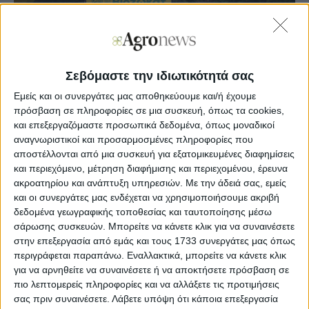
Σεβόμαστε την ιδιωτικότητά σας
Εμείς και οι συνεργάτες μας αποθηκεύουμε και/ή έχουμε
πρόσβαση σε πληροφορίες σε μια συσκευή, όπως τα cookies,
και επεξεργαζόμαστε προσωπικά δεδομένα, όπως μοναδικοί
αναγνωριστικοί και προσαρμοσμένες πληροφορίες που
αποστέλλονται από μια συσκευή για εξατομικευμένες διαφημίσεις
και περιεχόμενο, μέτρηση διαφήμισης και περιεχομένου, έρευνα
ακροατηρίου και ανάπτυξη υπηρεσιών.
Με την άδειά σας, εμείς
και οι συνεργάτες μας ενδέχεται να χρησιμοποιήσουμε ακριβή
δεδομένα γεωγραφικής τοποθεσίας και ταυτοποίησης μέσω
σάρωσης συσκευών. Μπορείτε να κάνετε κλικ για να συναινέσετε
Κατά τη διάρκεια της εκδήλωσης, έγινε αναφορά στην
στην επεξεργασία από εμάς και τους 1733 συνεργάτες μας όπως
εξηκονταετή πορεία της ΒΙΟΖΩΚΑΤ και της οικογένειας
περιγράφεται παραπάνω. Εναλλακτικά, μπορείτε να κάνετε κλικ
Τριανταφύλλου στον κλάδο των ζωοτροφών η οποία
για να αρνηθείτε να συναινέσετε ή να αποκτήσετε πρόσβαση σε
ξεκινά από το μακρινό 1945.
πιο λεπτομερείς πληροφορίες και να αλλάξετε τις προτιμήσεις
σας πριν συναινέσετε.
Λάβετε υπόψη ότι κάποια επεξεργασία