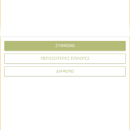
ΣΥΜΦΩΝΩ
ΠΕΡΙΣΣΟΤΕΡΕΣ ΕΠΙΛΟΓΕΣ
* υποχρεωτικά πεδία
ΔΙΑΦΩΝΩ
Branding
Branding
Αποκλειστικά για το Peloponnese
Beer Festival η νέα ετικέτα της
Ζυθοποιίας Αναστασίου