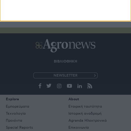
ΒΙΒΛΙΟΘΗΚΗ
e-
mail
Explore
About
Εμπορεύματα
Εταιρική ταυτότητα
Τεχνολογία
Ιστορική αναδρομή
Προιόντα
Agrenda Ηλεκτρονικά
Special Reports
Επικοινωνία