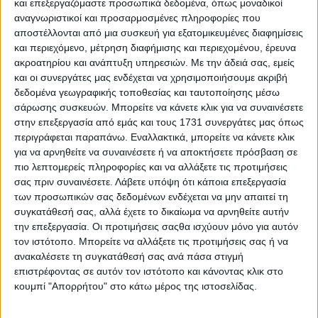
κατάλληλες για να μπει ένα οριστικό τέλος στην εμπλοκή
και επεξεργαζόμαστε προσωπικά δεδομένα, όπως μοναδικοί
του κράτους στο χρηματοπιστωτικό σύστημα,
αναγνωριστικοί και προσαρμοσμένες πληροφορίες που
σηματοδοτώντας την πλήρη επιστροφή στην
αποστέλλονται από μια συσκευή για εξατομικευμένες διαφημίσεις
κανονικότητα.
και περιεχόμενο, μέτρηση διαφήμισης και περιεχομένου, έρευνα
ακροατηρίου και ανάπτυξη υπηρεσιών.
Με την άδειά σας, εμείς
Σύμφωνα με τις ίδιες πηγές, η ευνοϊκή συγκυρία διεθνώς
και οι συνεργάτες μας ενδέχεται να χρησιμοποιήσουμε ακριβή
στις αγορές, αλλά και η ισχυρή ζήτηση που καταγράφεται
δεδομένα γεωγραφικής τοποθεσίας και ταυτοποίησης μέσω
από το εξωτερικό για ελληνικά assets, δημιουργούν το
σάρωσης συσκευών. Μπορείτε να κάνετε κλικ για να συναινέσετε
κατάλληλο περιβάλλον για την ρευστοποίηση με τους
στην επεξεργασία από εμάς και τους 1731 συνεργάτες μας όπως
καλύτερους δυνατούς όρους των πακέτων μετοχών του
περιγράφεται παραπάνω. Εναλλακτικά, μπορείτε να κάνετε κλικ
ΤΧΣ.
για να αρνηθείτε να συναινέσετε ή να αποκτήσετε πρόσβαση σε
Οι κινήσεις
πιο λεπτομερείς πληροφορίες και να αλλάξετε τις προτιμήσεις
σας πριν συναινέσετε.
Λάβετε υπόψη ότι κάποια επεξεργασία
Υπενθυμίζεται ότι η Eurobank κατέστη η πρώτη αμιγώς
των προσωπικών σας δεδομένων ενδέχεται να μην απαιτεί τη
ιδιωτική τράπεζα, με την επαναγορά της συμμετοχής του
συγκατάθεσή σας, αλλά έχετε το δικαίωμα να αρνηθείτε αυτήν
Δημοσίου (1,8%) τον Οκτώβριο του 2023.
την επεξεργασία. Οι προτιμήσεις σαςθα ισχύουν μόνο για αυτόν
τον ιστότοπο. Μπορείτε να αλλάξετε τις προτιμήσεις σας ή να
Ακολούθησε στις αρχές του περασμένου Νοεμβρίου η
ανακαλέσετε τη συγκατάθεσή σας ανά πάσα στιγμή
Alpha Bank, μετά τη συμφωνία της με τη UniCredit, που
επιστρέφοντας σε αυτόν τον ιστότοπο και κάνοντας κλικ στο
απέκτησε το 9% του μετοχικού της κεφαλαίου, το οποίο
κουμπί "Απορρήτου" στο κάτω μέρος της ιστοσελίδας.
κατείχε το ΤΧΣ.
Λίγες εβδομάδες αργότερα ολοκληρώθηκε η διάθεση του