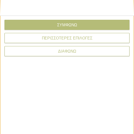
Πληρωμές
Ανοίγουν οι αιτήσεις για τα de
minimis 24,6 εκατ., προς τέλη
ΣΥΜΦΩΝΩ
Αυγούστου πληρωμή
ΠΕΡΙΣΣΟΤΕΡΕΣ ΕΠΙΛΟΓΕΣ
ΔΙΑΦΩΝΩ
Επιδοτήσεις
Με υποβολή ΟΣΔΕ έως τις 15
Σεπτεμβρίου η προκαταβολή 75% τσεκ
Οκτώβριο, οι υπόλοιποι πάνε για
Νοέμβρη