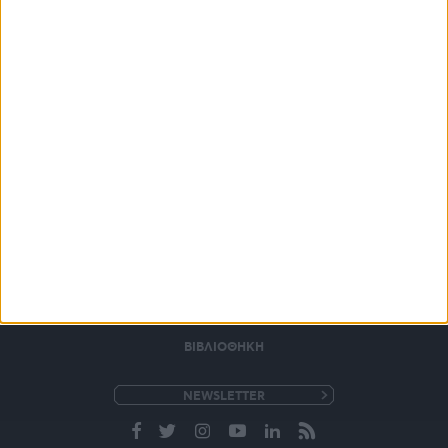
σιτηρών
24 ώρες πριν
ΒΙΒΛΙΟΘΗΚΗ
e-
mail