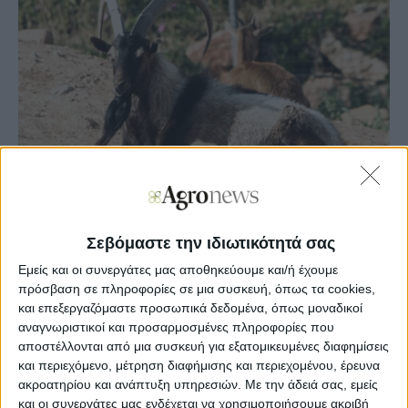
Σεβόμαστε την ιδιωτικότητά σας
Agronews
22/11/2023, 13:52 μμ
Εμείς και οι συνεργάτες μας αποθηκεύουμε και/ή έχουμε
πρόσβαση σε πληροφορίες σε μια συσκευή, όπως τα cookies,
3
1
και επεξεργαζόμαστε προσωπικά δεδομένα, όπως μοναδικοί
αναγνωριστικοί και προσαρμοσμένες πληροφορίες που
αποστέλλονται από μια συσκευή για εξατομικευμένες διαφημίσεις
Η σχετική απόφαση αναφέρει τα εξής:
και περιεχόμενο, μέτρηση διαφήμισης και περιεχομένου, έρευνα
ακροατηρίου και ανάπτυξη υπηρεσιών.
Με την άδειά σας, εμείς
«Τη διάθεση πίστωσης ποσού 2.060.398,34 ευρώ από την
και οι συνεργάτες μας ενδέχεται να χρησιμοποιήσουμε ακριβή