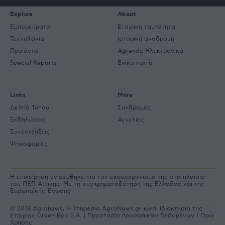
Explore
About
Εμπορεύματα
Εταιρική ταυτότητα
Τεχνολογία
Ιστορική αναδρομή
Προιόντα
Agrenda Ηλεκτρονικά
Special Reports
Επικοινωνία
Links
More
Δελτία Τύπου
Συνδρομές
Εκδηλώσεις
Αγγελίες
Συνεντεύξεις
Ψηφοφορίες
Η επιχείρηση ενισχύθηκε για τον εκσυγχρονισμό της στο πλαίσιο
του ΠΕΠ Αττικής. Με τη συγχρηματοδότηση της Ελλάδας και της
Ευρωπαϊκής Ένωσης
© 2018 Agronews, Η Υπηρεσία AgroNews.gr είναι Ιδιοκτησία της
Εταιρίας Green Box S.A. |
Προστασία προσωπικών δεδομένων
|
Όροι
Χρήσης