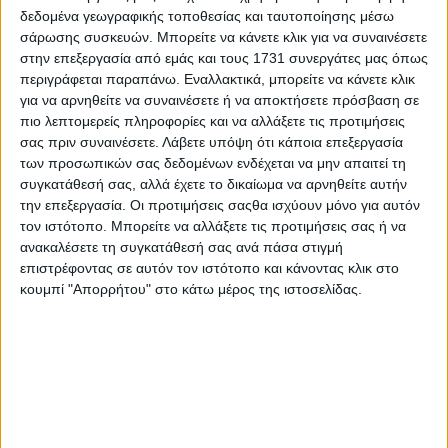
Σ.Α.Ε. 082/1 και ιδιαίτερα από το έργο με
δεδομένα γεωγραφικής τοποθεσίας και ταυτοποίησης μέσω
Κ.Α.:2019ΣΕ08210053 αυτής, προκειμένου να ενισχυθούν
σάρωσης συσκευών. Μπορείτε να κάνετε κλικ για να συναινέσετε
οι Δικαιούχοι της πράξης με τίτλο: «Διατήρηση
στην επεξεργασία από εμάς και τους 1731 συνεργάτες μας όπως
Απειλούμενων Αυτόχθονων Φυλών Αγροτικών Ζώων» στο
περιγράφεται παραπάνω. Εναλλακτικά, μπορείτε να κάνετε κλικ
πλαίσιο της Δράσης 10.1.9 της 2ης Πρόσκλησης, του
Υπομέτρου 10.1 Μέτρο 10 του Προγράμματος Αγροτικής
για να αρνηθείτε να συναινέσετε ή να αποκτήσετε πρόσβαση σε
Ανάπτυξης 2014-2020. Από το παραπάνω ποσό των
πιο λεπτομερείς πληροφορίες και να αλλάξετε τις προτιμήσεις
2.060.398,34 ευρώ, ποσό 260.398,34 ευρώ αφορά
σας πριν συναινέσετε.
Λάβετε υπόψη ότι κάποια επεξεργασία
αδιάθετο υπόλοιπο της αριθ. 1495/306518/14-10-2022
των προσωπικών σας δεδομένων ενδέχεται να μην απαιτεί τη
Απόφασης Έγκρισης Διάθεσης Πίστωσης. Συνεπώς, η
συγκατάθεσή σας, αλλά έχετε το δικαίωμα να αρνηθείτε αυτήν
επιπλέον κατανομή που απαιτείται, αφορά ποσό
την επεξεργασία. Οι προτιμήσεις σαςθα ισχύουν μόνο για αυτόν
1.800.000 ευρώ».
τον ιστότοπο. Μπορείτε να αλλάξετε τις προτιμήσεις σας ή να
ανακαλέσετε τη συγκατάθεσή σας ανά πάσα στιγμή
Αναλυτικά τα στοιχεία της πράξεως
εδώ
.
επιστρέφοντας σε αυτόν τον ιστότοπο και κάνοντας κλικ στο
κουμπί "Απορρήτου" στο κάτω μέρος της ιστοσελίδας.
ΣΧΕΤΙΚΑ TAGS
σπάνιες φυλές πληρωμή
σπάνιες φυλές
Σχόλια
Προσθήκη σχολίου
(1)