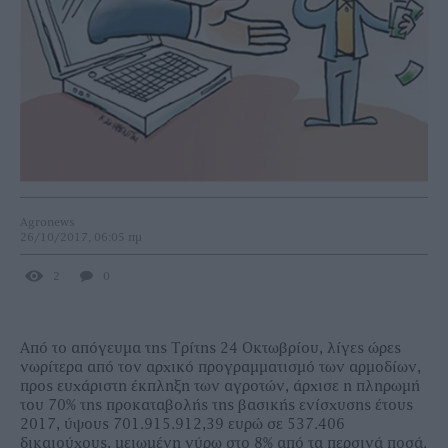
Agronews
26/10/2017, 06:05 πμ
2
0
Από το απόγευµα της Τρίτης 24 Οκτωβρίου, λίγες ώρες
νωρίτερα από τον αρχικό προγραµµατισµό των αρµοδίων,
προς ευχάριστη έκπληξη των αγροτών, άρχισε η πληρωµή
του 70% της προκαταβολής της βασικής ενίσχυσης έτους
2017, ύψους 701.915.912,39 ευρώ σε 537.406
δικαιούχους, µειωµένη γύρω στο 8% από τα περσινά ποσά.