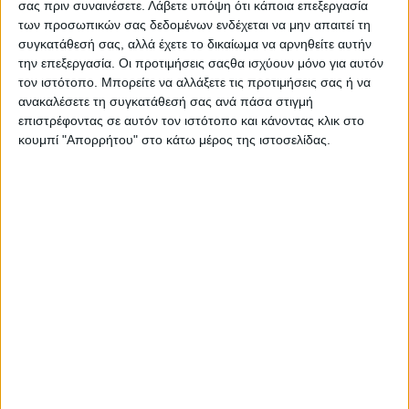
σας πριν συναινέσετε.
Λάβετε υπόψη ότι κάποια επεξεργασία
παράνομες κατασχέσεις που έγιναν στους δικαιούχους
των προσωπικών σας δεδομένων ενδέχεται να μην απαιτεί τη
καθιστούν για ακόμα μια φορά τους αρμόδιους φορείς
συγκατάθεσή σας, αλλά έχετε το δικαίωμα να αρνηθείτε αυτήν
ανίκανους να χειριστούν τις καταστάσεις.
την επεξεργασία. Οι προτιμήσεις σαςθα ισχύουν μόνο για αυτόν
τον ιστότοπο. Μπορείτε να αλλάξετε τις προτιμήσεις σας ή να
Η πανελλήνια ένωση κτηνοτρόφων υπολογίζοντας το
έννομο συμφέρον των κτηνοτρόφων όλης της χώρας ζητά
ανακαλέσετε τη συγκατάθεσή σας ανά πάσα στιγμή
ξεκάθαρα από τον υπουργό να πάρει τις σωστές
επιστρέφοντας σε αυτόν τον ιστότοπο και κάνοντας κλικ στο
αποφάσεις και να ακυρώσει κάθε μορφή κατάσχεσης που
κουμπί "Απορρήτου" στο κάτω μέρος της ιστοσελίδας.
υποστήκαμε καθώς και κάθε παράνομη παρακράτηση,
πριν να είναι αργά. Οι κτηνοτρόφοι είναι ήδη στα όρια της
χρεοκοπίας και αν δεν αλλάξει κάτι σύντομα, θα βγούμε
στους δρόμους διεκδικώντας τα δικαιώματα μας.
Για την πανελλήνια ένωση κτηνοτρόφων
Ο πρόεδρος
Στέργιος Κύρτσιος
Βρείτε εδώ τη λίστα του ΟΠΕΚΕΠΕ με την
Πληρωμή
ενιαίας ενίσχυσης 2017 στις 23 Οκτωβρίου.pdf