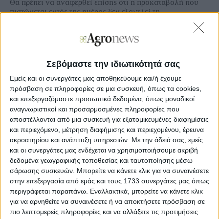
Θα πρέπει να αναφερθεί επίσης ότι η προκαταβολή που
πιστώνεται εντός της ημέρας δεν εξαντλεί τη
χρηματοδοτική δυνατότητα της χώρας με βάση τους
κοινοτικούς κανονισμούς, καθώς υπολείπεται του 50%
του συνόλου της ενιαίας ενίσχυσης και περιορίζεται στο
70% της βασικής.
Σεβόμαστε την ιδιωτικότητά σας
Μειωμένα 10% τα ποσά λέει η ΠΕΚ
Εμείς και οι συνεργάτες μας αποθηκεύουμε και/ή έχουμε
Παρέμβαση με αφορμή τις πληρωμές έκανε η Πανελλήνια
πρόσβαση σε πληροφορίες σε μια συσκευή, όπως τα cookies,
Ένωση Κτηνοτρόφων, με επιστολή διαμαρτυρίας για τις
και επεξεργαζόμαστε προσωπικά δεδομένα, όπως μοναδικοί
κατασχέσεις στον πρωθυπουργό, τον υπουργό
αναγνωριστικοί και προσαρμοσμένες πληροφορίες που
Οικονομικών και τον υπουργό Αγροτικής Ανάπτυξης.
αποστέλλονται από μια συσκευή για εξατομικευμένες διαφημίσεις
και περιεχόμενο, μέτρηση διαφήμισης και περιεχομένου, έρευνα
Στην επιστολή η ΠΕΚ τονίζει ότι: «Η πληρωμή βασικής
ακροατηρίου και ανάπτυξη υπηρεσιών.
Με την άδειά σας, εμείς
ενίσχυσης 2017 και για άλλη μια φορά το υπουργείο
και οι συνεργάτες μας ενδέχεται να χρησιμοποιήσουμε ακριβή
Αγροτικής Ανάπτυξης μας απογοήτευσε. Η πανελλήνια
δεδομένα γεωγραφικής τοποθεσίας και ταυτοποίησης μέσω
ένωση κτηνοτρόφων γνωρίζοντας τους νόμους τόσο του
κράτους, όσο και της ευρωπαϊκής ένωσης κρίνει
σάρωσης συσκευών. Μπορείτε να κάνετε κλικ για να συναινέσετε
απαράδεκτη την τελευταία πληρωμή που το Υπουργείο
στην επεξεργασία από εμάς και τους 1733 συνεργάτες μας όπως
πραγματοποίησε προς όλους τους αγρότες της χώρας.
περιγράφεται παραπάνω. Εναλλακτικά, μπορείτε να κάνετε κλικ
για να αρνηθείτε να συναινέσετε ή να αποκτήσετε πρόσβαση σε
Τόσο η παρα
κράτηση των επιδοτήσεων που αγγίζει σε
πιο λεπτομερείς πληροφορίες και να αλλάξετε τις προτιμήσεις
μερικές περιπτώσεις ακόμα και το 10% όσο και οι