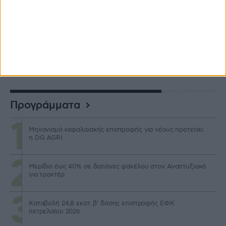
Δόθηκε η διαπίστευση για διαχείριση των επιδοτήσεων
στην ΑΑΔΕ
5 ημέρες πριν
Προγράμματα
Μηχανισμό κεφαλαιακής επιστροφής για νέους προτείνει
η DG AGRI
Μερίδιο έως 40% σε δαπάνες φακέλου στον Αναπτυξιακό
για τρακτέρ
Καταβολή 24,8 εκατ. β’ δόσης επιστροφής ΕΦΚ
πετρελαίου 2026