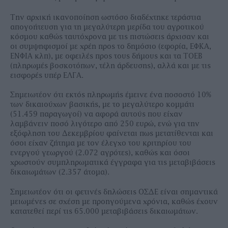
Την αρχική ικανοποίηση ωστόσο διαδέχτηκε τεράστια
απογοήτευση για τη µεγαλύτερη µερίδα του αγροτικού
κόσµου καθώς ταυτόχρονα µε τις πιστώσεις άρχισαν και
οι συµψηφισµοί µε χρέη προς το δηµόσιο (εφορία, ΕΦΚΑ,
ΕΝΦΙΑ κλπ), µε οφειλές προς τους δήµους και τα ΤΟΕΒ
(πληρωµές βοσκοτόπων, τέλη άρδευσης), αλλά και µε τις
εισφορές υπέρ ΕΛΓΑ.
Σηµειωτέον ότι εκτός πληρωµής έµεινε ένα ποσοστό 10%
των δικαιούχων βασικής, µε το µεγαλύτερο κοµµάτι
(51.459 παραγωγοί) να αφορά αυτούς που είχαν
λαµβάνειν ποσό λιγότερο από 250 ευρώ, ενώ για την
εξόφληση του ∆εκεµβρίου φαίνεται πως µετατίθενται και
όσοι είχαν ζήτηµα µε τον έλεγχο του κριτηρίου του
ενεργού γεωργού (2.072 αγρότες), καθώς και όσοι
χρωστούν συµπληρωµατικά έγγραφα για τις µεταβιβάσεις
δικαιωµάτων (2.357 άτοµα).
Σημειωτέον ότι οι φετινές δηλώσεις ΟΣΔΕ είναι σημαντικά
μειωμένες σε σχέση με προηγούμενα χρόνια, καθώς έχουν
κατατεθεί περί τις 65.000 μεταβιβάσεις δικαιωμάτων.