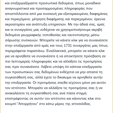
χριστουγεννιάτικη, υποψήφια για Όσκαρ, ταινία, «The
και επεξεργαζόμαστε προσωπικά δεδομένα, όπως μοναδικοί
Polar Express» με την Κρατική Ορχήστρα Αθηνών και
αναγνωριστικοί και προσαρμοσμένες πληροφορίες που
τη Χορωδία της ΕΡΤ & του Δήμου Αθηναίων υπό τη
αποστέλλονται από μια συσκευή για εξατομικευμένες διαφημίσεις
διεύθυνση του Νίκου Χαλιάσα να ερμηνεύουν την
και περιεχόμενο, μέτρηση διαφήμισης και περιεχομένου, έρευνα
αριστοτεχνική παρτιτούρα (με τα πρωτότυπα τραγούδια)
ακροατηρίου και ανάπτυξη υπηρεσιών.
Με την άδειά σας, εμείς
του υποψήφιου για Όσκαρ και Χρυσή Σφαίρα, Άλαν
Σιλβέστρι. Τη μουσική συνυπογράφουν οι Σιλβέστρι και
και οι συνεργάτες μας ενδέχεται να χρησιμοποιήσουμε ακριβή
Γκλεν Μπάλαρντ ενώ ολόκληρη η ταινία προβάλλεται σε
δεδομένα γεωγραφικής τοποθεσίας και ταυτοποίησης μέσω
οθόνη HD 12 μέτρων. Το «Polar Express» σκηνοθετήθηκε
σάρωσης συσκευών. Μπορείτε να κάνετε κλικ για να συναινέσετε
το 2004 από τον Ρόμπερτ Ζεμέκις και είναι μια
στην επεξεργασία από εμάς και τους 1731 συνεργάτες μας όπως
εντυπωσιακή ταινία κινουμένων σχεδίων με
περιγράφεται παραπάνω. Εναλλακτικά, μπορείτε να κάνετε κλικ
πρωταγωνιστή τον Τομ Χανκς. Πρόκειται για ένα μουσικό
για να αρνηθείτε να συναινέσετε ή να αποκτήσετε πρόσβαση σε
ταξίδι στον Βόρειο Πόλο και μία εμβληματική ταινία για
πιο λεπτομερείς πληροφορίες και να αλλάξετε τις προτιμήσεις
τη φιλία, τη γενναιότητα και το πνεύμα των
σας πριν συναινέσετε.
Λάβετε υπόψη ότι κάποια επεξεργασία
Χριστουγέννων στέλνοντας το μήνυμα πως «Το θαύμα της
των προσωπικών σας δεδομένων ενδέχεται να μην απαιτεί τη
ζωής δεν σβήνει ποτέ για όσους πιστεύουν».
συγκατάθεσή σας, αλλά έχετε το δικαίωμα να αρνηθείτε αυτήν
Για την Πειραιώς, η συνεργασία με την Κρατική Ορχήστρα
την επεξεργασία. Οι προτιμήσεις σαςθα ισχύουν μόνο για αυτόν
Αθηνών και η υποστήριξη ενός σημαντικού
τον ιστότοπο. Μπορείτε να αλλάξετε τις προτιμήσεις σας ή να
καλλιτεχνικού γεγονότος που εμπλουτίζει το εορταστικό
ανακαλέσετε τη συγκατάθεσή σας ανά πάσα στιγμή
κλίμα και την ατμόσφαιρα των Χριστουγέννων στην πόλη,
επιστρέφοντας σε αυτόν τον ιστότοπο και κάνοντας κλικ στο
αποτελεί μια ακόμα σημαντική δράση στο πλαίσιο του
κουμπί "Απορρήτου" στο κάτω μέρος της ιστοσελίδας.
πολύπλευρου προγράμματος Εταιρικής Υπευθυνότητας
μέσα από το οποίο η Τράπεζα συμμετέχει ενεργά στην