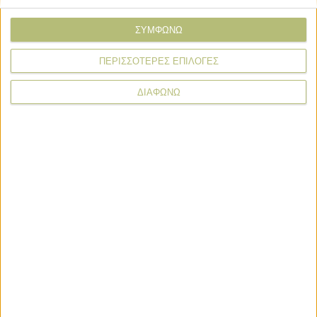
Κοινωνία
Πύρινα μέτωπα σε Κρήτη, Μυτιλήνη,
ΣΥΜΦΩΝΩ
Πελοπόννησο, νεκροί τρεις
πυροσβέστες
ΠΕΡΙΣΣΟΤΕΡΕΣ ΕΠΙΛΟΓΕΣ
ΔΙΑΦΩΝΩ
News Wire
Πληρωμές
Προγράμματα
Προϊόντα
Τεχνολογία
Στόχος η προκαταβολή ενισχύσεων ως 31 Οκτωβρίου το
μήνυμα του Μητσοτάκη
25 λεπτα πριν