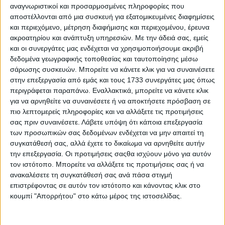
αναγνωριστικοί και προσαρμοσμένες πληροφορίες που
εφόσον τελικά επιβεβαιωθεί στην πράξη η παραπάνω
αποστέλλονται από μια συσκευή για εξατομικευμένες διαφημίσεις
βούληση, αναµένεται να απασχολήσει το σύνολο όσων
και περιεχόμενο, μέτρηση διαφήμισης και περιεχομένου, έρευνα
πράγµατι ενδιαφέρονται να εντάξουν τη δαπάνη αγορά
ακροατηρίου και ανάπτυξη υπηρεσιών.
Με την άδειά σας, εμείς
γης στο φάκελό τους.
και οι συνεργάτες μας ενδέχεται να χρησιμοποιήσουμε ακριβή
Το θέµα µε τα «όµορα»
δεδομένα γεωγραφικής τοποθεσίας και ταυτοποίησης μέσω
σάρωσης συσκευών. Μπορείτε να κάνετε κλικ για να συναινέσετε
Παράλληλα, τα αγροτεµάχια που θα µπορούν να
στην επεξεργασία από εμάς και τους 1733 συνεργάτες μας όπως
αγοραστούν θα πρέπει να είναι «όµορα».Τι σηµαίνει αυτό:
περιγράφεται παραπάνω. Εναλλακτικά, μπορείτε να κάνετε κλικ
Όµορο θεωρείται εκείνο που ακουµπάει το αγροτεµάχιο
για να αρνηθείτε να συναινέσετε ή να αποκτήσετε πρόσβαση σε
κατά ελάχιστη πλευρά, δηλαδή δύο χωράφια που τα
πιο λεπτομερείς πληροφορίες και να αλλάξετε τις προτιμήσεις
χωρίζει ένας δρόµος δεν θεωρούνται, νοµικά
σας πριν συναινέσετε.
Λάβετε υπόψη ότι κάποια επεξεργασία
τουλάχιστον, όµορα. Είναι λοιπόν στην ευχέρεια των
των προσωπικών σας δεδομένων ενδέχεται να μην απαιτεί τη
διαχειριστικών αρχών να άρουν τέτοιους περιορισµούς
συγκατάθεσή σας, αλλά έχετε το δικαίωμα να αρνηθείτε αυτήν
στην εφαρµοστική απόφαση, ώστε τέτοιες περιπτώσεις
αγροτεµαχίων που τα χωρίζουν λίγα µέτρα να µπορέσουν
την επεξεργασία. Οι προτιμήσεις σαςθα ισχύουν μόνο για αυτόν
να θεωρηθούν, τουλάχιστον για τις ανάγκες των Σχεδίων,
τον ιστότοπο. Μπορείτε να αλλάξετε τις προτιμήσεις σας ή να
ως «όµορα» και να επιδοτηθούν από το πρόγραµµα.
ανακαλέσετε τη συγκατάθεσή σας ανά πάσα στιγμή
Αλλιώς γίνεται «δώρον-άδωρον» η πρόβλεψη.
επιστρέφοντας σε αυτόν τον ιστότοπο και κάνοντας κλικ στο
κουμπί "Απορρήτου" στο κάτω μέρος της ιστοσελίδας.
Υπενθυµίζεται πως η αγορά όµορων αγροτεµαχίων όπως
έχει γράψει η Agrenda µπορεί να καταλαµβάνει έως και
10% των επιλέξιµων δαπανών. Με αυτό δεδοµένο,