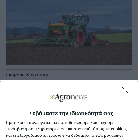
Γιώργος Κοντονής
Agronews
23/11/2022, 08:13 πμ
22
6
Σεβόμαστε την ιδιωτικότητά σας
Η αντικειμενική αξία δίνει το ανώτερο όριο
επιδότησης για αγορά γης στα Σχέδια
Εμείς και οι συνεργάτες μας αποθηκεύουμε και/ή έχουμε
πρόσβαση σε πληροφορίες σε μια συσκευή, όπως τα cookies,
Όπως είναι γνωστό, σπανίως η εµπορική αξία συναντά
και επεξεργαζόμαστε προσωπικά δεδομένα, όπως μοναδικοί
την αντικειµενική οπότε πρόκειται για ένα ζήτηµα που,