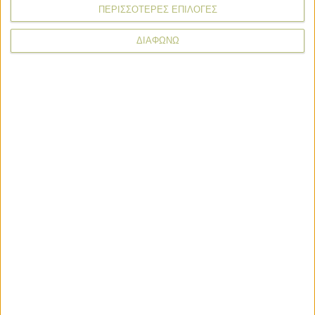
ΠΕΡΙΣΣΟΤΕΡΕΣ ΕΠΙΛΟΓΕΣ
ΔΙΑΦΩΝΩ
Προγράμματα
Προγράμματα
Αλλαγές στην εφαρμογή του πριμ
άνθρακα ενόψει προκήρυξης
φθινόπωρο
Επενδύσεις
Δυνατότητα για αιτήσεις και στον
Αναπτυξιακό, έως 75% η ενίσχυση
Επενδύσεις