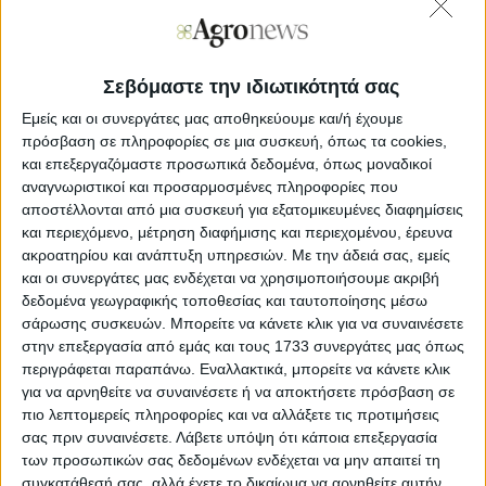
γεωργικές εκμεταλλεύσεις ως όριο επιλέξιμου
προϋπολογισμού που δύναται να
ληφθεί υπόψη στους
υπολογισμούς για τον προσδιορισμό της στήριξης,
ορίζονται τα 150.000
ε
υρώ. Ωστόσο ο ανώτατος
Σεβόμαστε την ιδιωτικότητά σας
επιλέξιμος προϋπολογισμός δύναται να αυξηθεί έως και
τις 250.000 ευρώ με την προϋπόθεση ότι η τυπική
Εμείς και οι συνεργάτες μας αποθηκεύουμε και/ή έχουμε
απόδοση της εκμετάλλευσης, σύμφωνα με την Ενιαία
πρόσβαση σε πληροφορίες σε μια συσκευή, όπως τα cookies,
Δήλωση Εκμετάλλευσης του έτους 2022, ανέρχεται
και επεξεργαζόμαστε προσωπικά δεδομένα, όπως μοναδικοί
τουλάχιστον στο 25% του αιτούμενου προϋπολογισμού.
αναγνωριστικοί και προσαρμοσμένες πληροφορίες που
αποστέλλονται από μια συσκευή για εξατομικευμένες διαφημίσεις
Να αναφερθεί εδώ ότι για τα μικρά νησιά του Αιγαίου η
επιδότηση μπορεί να φθάσει στο 80% του
και περιεχόμενο, μέτρηση διαφήμισης και περιεχομένου, έρευνα
προϋπολογισμού, ενώ για τις περισσότερες περιοχές της
ακροατηρίου και ανάπτυξη υπηρεσιών.
Με την άδειά σας, εμείς
χώρας, πλην Αττικής η ενίσχυση κινείται στο 60%.
και οι συνεργάτες μας ενδέχεται να χρησιμοποιήσουμε ακριβή
δεδομένα γεωγραφικής τοποθεσίας και ταυτοποίησης μέσω
σάρωσης συσκευών. Μπορείτε να κάνετε κλικ για να συναινέσετε
στην επεξεργασία από εμάς και τους 1733 συνεργάτες μας όπως
περιγράφεται παραπάνω. Εναλλακτικά, μπορείτε να κάνετε κλικ
Η υπό διαβούλευση ΚΥΑ που αφορά στα
για να αρνηθείτε να συναινέσετε ή να αποκτήσετε πρόσβαση σε
νέα Σχέδια Βελτίωσης
διαθέσιμη εδώ
πιο λεπτομερείς πληροφορίες και να αλλάξετε τις προτιμήσεις
σας πριν συναινέσετε.
Λάβετε υπόψη ότι κάποια επεξεργασία
των προσωπικών σας δεδομένων ενδέχεται να μην απαιτεί τη
συγκατάθεσή σας, αλλά έχετε το δικαίωμα να αρνηθείτε αυτήν