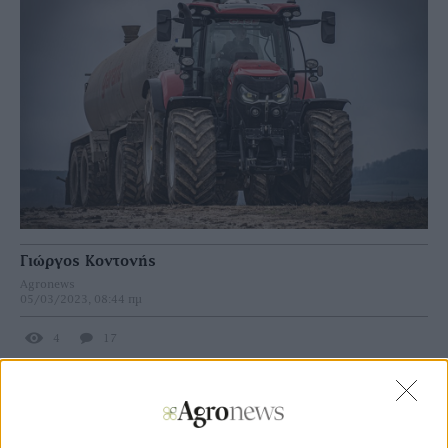
Γιώργος Κοντονής
Agronews
05/03/2023, 08:44 πμ
4
17
Προς διπλασιασμό το όριο δαπανών στον
Αναπτυξιακό Νόμο για εξοπλισμό, χώρος μόνο για
Νέους στα Σχέδια