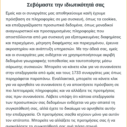
Σεβόμαστε την ιδιωτικότητά σας
Το ποσοστό αυτό θα επιτρέψει στους αγρότες-φυσικά
πρόσωπα να µπορέσουν να φτάσουν τις δαπάνες τους για
Εμείς και οι συνεργάτες μας αποθηκεύουμε και/ή έχουμε
µηχανολογικό εξοπλισµό έως και 120.000 ευρώ (µε
πρόσβαση σε πληροφορίες σε μια συσκευή, όπως τα cookies,
φάκελο 200.000 ευρώ), ποσό που πλησιάζει αυτό που
και επεξεργαζόμαστε προσωπικά δεδομένα, όπως μοναδικοί
δικαιολογούν τα Σχέδια Βελτίωσης. Ο διπλασιασµός του
αναγνωριστικοί και προσαρμοσμένες πληροφορίες που
ποσοστού- αν όχι η κατάργησή του- κρίνεται απόλυτα
αποστέλλονται από μια συσκευή για εξατομικευμένες διαφημίσεις
αναγκαίος καθώς όπως φαίνεται στα Σχέδια Βελτίωσης
και περιεχόμενο, μέτρηση διαφήμισης και περιεχομένου, έρευνα
χώρος θα υπάρξει κυρίως για Νέους Γεωργούς λόγω της
µοριοδότησης που θα λάβουν, µε την πλειοψηφία των
ακροατηρίου και ανάπτυξη υπηρεσιών.
Με την άδειά σας, εμείς
επαγγελµατιών του κλάδου να πρέπει να περιµένουν... το
και οι συνεργάτες μας ενδέχεται να χρησιμοποιήσουμε ακριβή
2025 για να ενταχθούν σε παρόµοιο επενδυτικό
δεδομένα γεωγραφικής τοποθεσίας και ταυτοποίησης μέσω
πρόγραµµα.
σάρωσης συσκευών. Μπορείτε να κάνετε κλικ για να συναινέσετε
στην επεξεργασία από εμάς και τους 1733 συνεργάτες μας όπως
Ένα όριο 60-70% επί του προϋπολογισµού του φακέλου
περιγράφεται παραπάνω. Εναλλακτικά, μπορείτε να κάνετε κλικ
για επενδύσεις αγροτών σε δαπάνες µηχανολογικού
για να αρνηθείτε να συναινέσετε ή να αποκτήσετε πρόσβαση σε
εξοπλισµού µοιάζει παράλληλα λογικό, εξετάζοντας το
πιο λεπτομερείς πληροφορίες και να αλλάξετε τις προτιμήσεις
προφίλ των δαπανών που αιτήθηκε ο αγροτικός κόσµος
σας πριν συναινέσετε.
Λάβετε υπόψη ότι κάποια επεξεργασία
στα περασµένα Σχέδια Βελτίωσης που ήταν κοντά στο 64%
των προσωπικών σας δεδομένων ενδέχεται να μην απαιτεί τη
επί των συνολικών δαπανών.
συγκατάθεσή σας, αλλά έχετε το δικαίωμα να αρνηθείτε αυτήν
Όσον αφορά τώρα το πότε τοποθετείται η δεύτερη
την επεξεργασία. Οι προτιμήσεις σαςθα ισχύουν μόνο για αυτόν
προκήρυξη της Αγροδιατροφής, ο αναπληρωτής Υπουργός
τον ιστότοπο. Μπορείτε να αλλάξετε τις προτιμήσεις σας ή να
Ανάπτυξης και Επενδύσεων, Νίκος Παπαθανάσης, είχε
ανακαλέσετε τη συγκατάθεσή σας ανά πάσα στιγμή