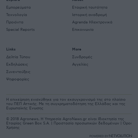
Εμπορεύματα
Εταιρική ταυτότητα
Τεχνολογία
Ιστορική αναδρομή
Προιόντα
Agrenda Ηλεκτρονικά
Special Reports
Επικοινωνία
Links
More
Δελτία Τύπου
Συνδρομές
Εκδηλώσεις
Αγγελίες
Συνεντεύξεις
Ψηφοφορίες
Η επιχείρηση ενισχύθηκε για τον εκσυγχρονισμό της στο πλαίσιο
του ΠΕΠ Αττικής. Με τη συγχρηματοδότηση της Ελλάδας και της
Ευρωπαϊκής Ένωσης
© 2018 Agronews, Η Υπηρεσία AgroNews.gr είναι Ιδιοκτησία της
Εταιρίας Green Box S.A. |
Προστασία προσωπικών δεδομένων
|
Όροι
Χρήσης